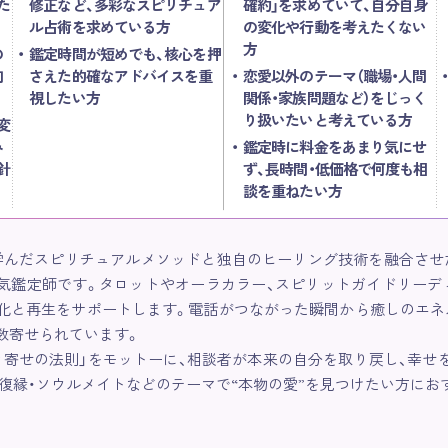
た
修正など、多彩なスピリチュア
確約」を求めていて、自分自身
ル占術を求めている方
の変化や行動を考えたくない
方
の
鑑定時間が短めでも、核心を押
向
さえた的確なアドバイスを重
恋愛以外のテーマ（職場・人間
視したい方
関係・家族問題など）をじっく
り扱いたいと考えている方
変
み
鑑定時に料金をあまり気にせ
針
ず、長時間・低価格で何度も相
談を重ねたい方
学んだスピリチュアルメソッドと独自のヒーリング技術を融合させ
気鑑定師です。タロットやオーラカラー、スピリットガイドリーディ
浄化と再生をサポートします。電話がつながった瞬間から癒しのエネ
数寄せられています。
き寄せの法則」をモットーに、相談者が本来の自分を取り戻し、幸せ
復縁・ソウルメイトなどのテーマで“本物の愛”を見つけたい方にお