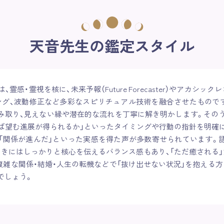
天音先生の鑑定スタイル
霊感・霊視を核に、未来予報（Future Forecaster）やアカシッ
ング、波動修正など多彩なスピリチュアル技術を融合させたものです
み取り、見えない縁や潜在的な流れを丁寧に解き明かします。そのう
れば望む進展が得られるか」といったタイミングや行動の指針を明確
」「関係が進んだ」といった実感を得た声が多数寄せられています。
ときにはしっかりと核心を伝えるバランス感もあり、「ただ癒される」
複雑な関係・結婚・人生の転機などで「抜け出せない状況」を抱える
でしょう。