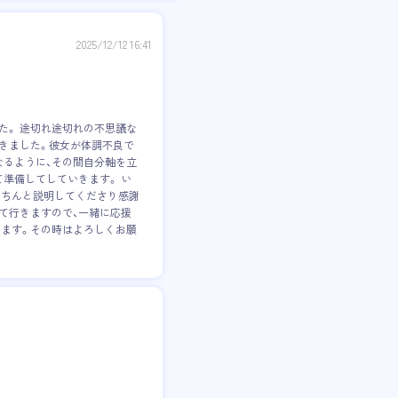
2025/12/12 16:41
た。 途切れ途切れの不思議な
きました。彼女が体調不良で
なるように、その間自分軸を立
て準備してしていきます。 い
きちんと説明してくださり感謝
って行きますので、一緒に応援
きます。その時はよろしくお願