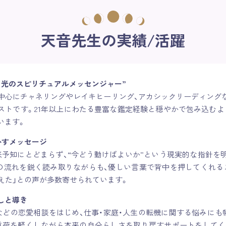
天音先生の実績/活躍
と光のスピリチュアルメッセンジャー”
を中心にチャネリングやレイキヒーリング、アカシックリーディング
ストです。21年以上にわたる豊富な鑑定経験と穏やかで包み込むよ
います。
かすメッセージ
来予知にとどまらず、“今どう動けばよいか”という現実的な指針を
の流れを鋭く読み取りながらも、優しい言葉で背中を押してくれる
えた」との声が多数寄せられています。
しと導き
婚などの恋愛相談をはじめ、仕事・家庭・人生の転機に関する悩みにも
重荷を軽くしながら本来の自分らしさを取り戻すサポートをしてく