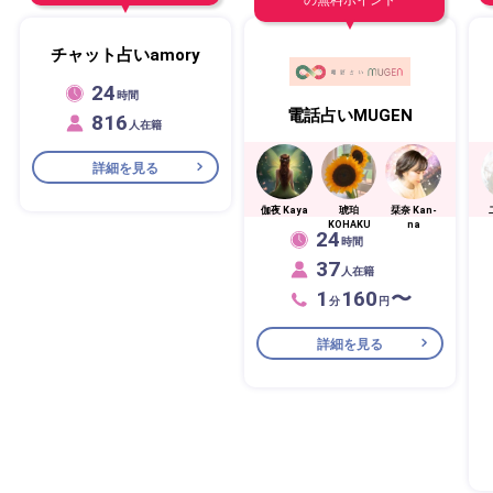
チャット占いamory
24
時間
電話占いMUGEN
816
人在籍
詳細を見る
伽夜 Kaya
琥珀
栞奈 Kan-
KOHAKU
na
24
時間
37
人在籍
1
160
〜
分
円
詳細を見る