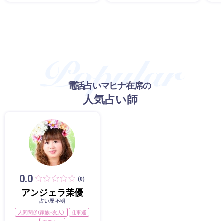
電話占いマヒナ在席の
人気占い師
0.0
(0)
アンジェラ茉優
占い歴 不明
人間関係（家族・友人）
仕事運