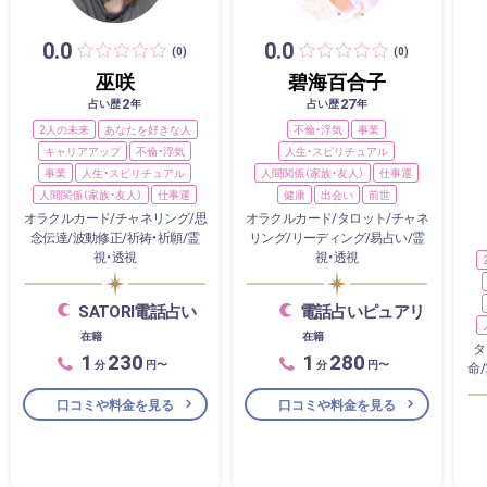
0.0
0.0
(0)
(0)
巫咲
碧海百合子
2
27
占い歴
年
占い歴
年
2人の未来
あなたを好きな人
不倫・浮気
事業
キャリアアップ
不倫・浮気
人生・スピリチュアル
事業
人生・スピリチュアル
人間関係（家族・友人）
仕事運
人間関係（家族・友人）
仕事運
健康
出会い
前世
オラクルカード/チャネリング/思
オラクルカード/タロット/チャネ
念伝達/波動修正/祈祷・祈願/霊
リング/リーディング/易占い/霊
視・透視
視・透視
SATORI電話占い
電話占いピュアリ
在籍
在籍
タ
1
230
1
280
分
円〜
分
円〜
命
口コミや料金を見る
口コミや料金を見る