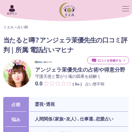
ログイン
ミエル
占い師
当たると噂？アンジェラ茉優先生の口コミ評
判｜所属: 電話占いマヒナ
口コミを投稿する
アンジェラ茉優先生の占術や得意分野
守護天使と繋がり魂の因果を紐解く
0.0
占い歴不明
( 0
)
件
霊視・透視
占術
人間関係（家族・友人）、仕事運、恋愛占い
悩み