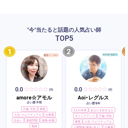
"今"当たると話題の人気占い師
TOP
5
1
2
0.0
0.0
(0)
(0)
amore☆アモル
Aoi・レグルス
占い歴 不明
9
占い歴
年
不倫・浮気
事業
2人の未来
あなたを好きな人
人生・スピリチュアル
仕事運
キャリアアップ
不倫・浮気
出会い
家庭問題
就職・転職
事業
人生・スピリチュアル
復縁
人間関係（家族・友人）
仕事運