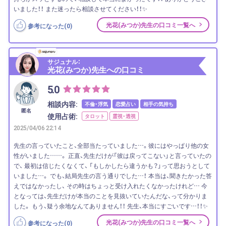
いました！！ また迷ったら相談させてください！！✨
光花(みつか)先生の口コミ一覧へ
参考になった(
0
)
サジュナル：
光花(みつか)先生への口コミ
5.0
相談内容:
不倫・浮気
恋愛占い
相手の気持ち
匿名
使用占術:
タロット
霊視・透視
2025/04/06 22:14
先生の言っていたこと、全部当たっていました…。彼にはやっぱり他の女
性がいました……。 正直、先生だけが「彼は戻ってこない」と言っていたの
で、 最初は信じたくなくて、 「もしかしたら違うかも？」って思おうとして
いました…。 でも、結局先生の言う通りでした…！ 本当は、聞きたかった答
えではなかったし、 その時はちょっと受け入れたくなかったけれど… 今
となっては、先生だけが本当のことを見抜いていたんだな、って分かりま
した。 もう、疑う余地なんてありません！！ 先生、本当にすごいです…！！✨
光花(みつか)先生の口コミ一覧へ
参考になった(
0
)