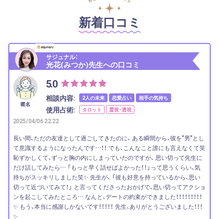
新着口コミ
サジュナル：
光花(みつか)先生への口コミ
5.0
相談内容:
2人の未来
恋愛占い
相手の気持ち
匿名
使用占術:
タロット
霊視・透視
2025/04/06 22:22
長い間、ただの友達として過ごしてきたのに、 ある瞬間から、彼を"男"とし
て意識するようになったんです…！！ でも、こんなこと誰にも言えなくて笑
恥ずかしくて、ずっと胸の内にしまっていたのですが、 思い切って先生に
だけ話してみたら… 「もっと早く話せばよかった！！」って思うくらい、気
持ちがスッキリしました笑✨ 先生が、 「彼も好意を持っているから、思い
切って近づいてみて！」 と言ってくださったおかげで、思い切ってアクショ
ンを起こしてみたところ… なんと、デートの約束ができました！！！！！！！！！
✨ もう、本当に感謝しかないです！！！！！ 先生、ありがとうございました！！！
✨