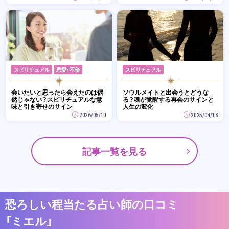
スピリチュアル
恋愛・不倫
スピリチュアル
会いたいと思ったら会えたのは偶
ソウルメイトと出会うとどうな
然じゃない？スピリチュアルな意
る？魂が覚醒する再会のサインと
味と引き寄せのサイン
人生の変化
2026/05/10
2025/04/18
記事一覧を見る
恐ろしい程当たる占い師の口コミ
「ミエル」