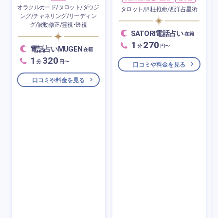
オラクルカード/タロット/ダウジ
タロット/四柱推命/西洋占星術
ング/チャネリング/リーディン
グ/波動修正/霊視・透視
SATORI電話占い
在籍
1
270
分
円〜
電話占いMUGEN
在籍
1
320
分
円〜
口コミや料金を見る
口コミや料金を見る