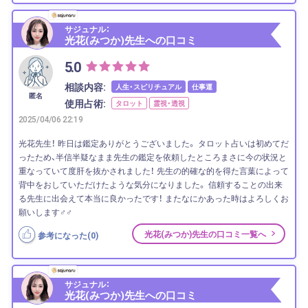
サジュナル：
光花(みつか)先生への口コミ
5.0
相談内容:
人生・スピリチュアル
仕事運
匿名
使用占術:
タロット
霊視・透視
2025/04/06 22:19
光花先生！ 昨日は鑑定ありがとうございました。 タロット占いは初めてだ
ったため、半信半疑なまま先生の鑑定を依頼したところまさに今の状況と
重なっていて度肝を抜かされました！ 先生の的確な的を得た言葉によって
背中をおしていただけたような気分になりました。 信頼することの出来
る先生に出会えて本当に良かったです！ またなにかあった時はよろしくお
願いします‍♂️‍♂️
光花(みつか)先生の口コミ一覧へ
参考になった(
0
)
サジュナル：
光花(みつか)先生への口コミ