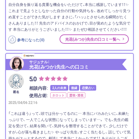
自分自身を振り返る貴重な機会をいただけて、本当に感謝しています！！✨
これまで見ようとしなかった自分の行動や気持ちを、 改めてしっかり見つ
め直すことができた気がします まさに、「ハッ」とさせられる瞬間がたく
さんありました！！ 先生のアドバイスのおかげで、目が覚めたような気分で
す 本当にありがとうございました！！✨ またぜひ相談させてください！！！
光花(みつか)先生の口コミ一覧へ
参考になった(
0
)
サジュナル：
光花(みつか)先生への口コミ
5.0
相談内容:
2人の未来
復縁
恋愛占い
匿名
使用占術:
タロット
霊視・透視
2025/04/06 22:16
「これは違う」って、頭では分かってるのに… 本当にバカみたいに、未練た
っぷりで、 一人でこんな状態になってしまっています…。 でも、先生の鑑
定を受けて、 結果を聞いて、気持ちを整理することができて、 少しだけで
すが、心が落ち着きました✨ やっぱり先生、すごく当たるし、 話していて気
持ちがスッとするので、 相談して本当によかったです！！ ありがとうござ