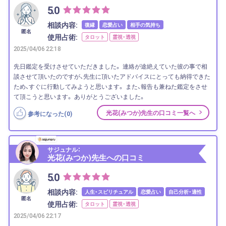
5.0
相談内容:
復縁
恋愛占い
相手の気持ち
匿名
使用占術:
タロット
霊視・透視
2025/04/06 22:18
先日鑑定を受けさせていただきました。 連絡が途絶えていた彼の事で相
談させて頂いたのですが、先生に頂いたアドバイスにとっても納得できた
ため、すぐに行動してみようと思います。 また、報告も兼ねた鑑定をさせ
て頂こうと思います。 ありがとうございました。
光花(みつか)先生の口コミ一覧へ
参考になった(
0
)
サジュナル：
光花(みつか)先生への口コミ
5.0
相談内容:
人生・スピリチュアル
恋愛占い
自己分析・適性
匿名
使用占術:
タロット
霊視・透視
2025/04/06 22:17