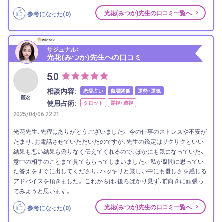
光花(みつか)先生の口コミ一覧へ
参考になった(
0
)
サジュナル：
光花(みつか)先生への口コミ
5.0
相談内容:
恋愛占い
職場関係
運勢・運気
匿名
使用占術:
タロット
霊視・透視
2025/04/06 22:21
光花先生、先程はありがとうございました。 今の仕事のストレスや不安が
たまり、お電話させていただいたのですが、先生の鑑定はサクサクといい
結果も悪い結果も偽りなく伝えてくれるので、ほかにも気になっていた、
意中の相手のことまで見てもらってしまいました。 私が疑問に思ってい
た答えをすぐに出してくださり、ハッキリと厳しい中にも優しさを感じる
アドバイスを頂きました。 これからは、後ろばかり見ず、前向きに頑張っ
てみようと思います。
光花(みつか)先生の口コミ一覧へ
参考になった(
0
)