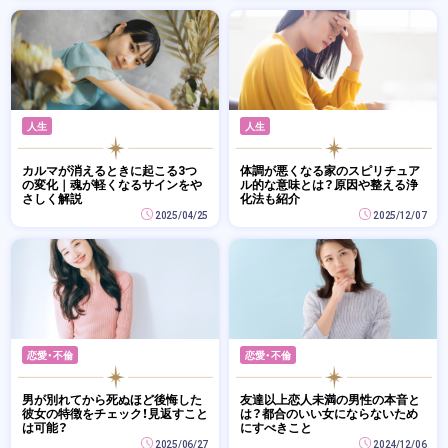
人生
人生
カルマが消えるときに起こる3つ
体調が悪くなる家のスピリチュア
の変化｜魂が軽くなるサインをや
ル的な意味とは？原因や整える浄
さしく解説
化法も紹介
2025/04/25
2025/12/07
恋愛・不倫
恋愛・不倫
男が別れてから死ぬほど後悔した
友達以上恋人未満の男性の本音と
彼女の特徴をチェック！見返すこと
は？都合のいい女にならないため
は可能？
にすべきこと
2025/06/27
2024/12/06