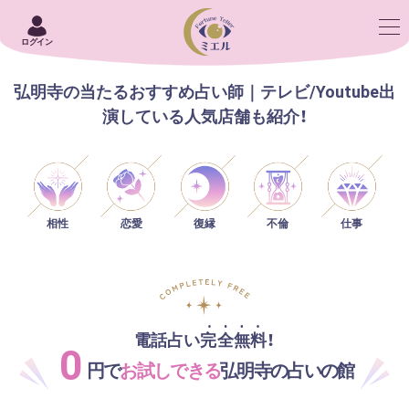
ログイン
弘明寺の当たるおすすめ占い師｜テレビ/Youtube出
演している人気店舗も紹介！
相性
恋愛
仕事
復縁
不倫
電話占い完全無料！
0
円で
お試しできる
弘明寺の占いの館