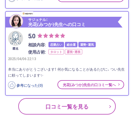
サジュナル：
光花(みつか)先生への口コミ
5.0
相談内容:
恋愛占い
総合運
運勢・運気
匿名
使用占術:
タロット
霊視・透視
2025/04/06 22:13
本当にありがとうございます！ 何か気になることがあるたびに、 つい先生
に頼ってしまいます✨
光花(みつか)先生の口コミ一覧へ
参考になった(
0
)
口コミ一覧を見る