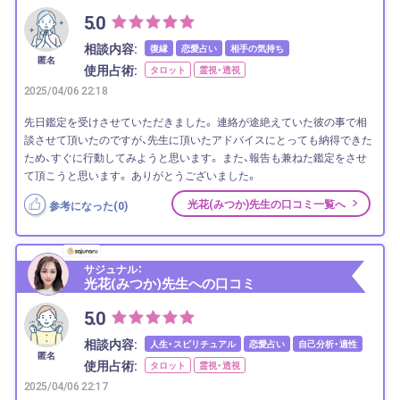
5.0
相談内容:
復縁
恋愛占い
相手の気持ち
匿名
使用占術:
タロット
霊視・透視
2025/04/06 22:18
先日鑑定を受けさせていただきました。 連絡が途絶えていた彼の事で相
談させて頂いたのですが、先生に頂いたアドバイスにとっても納得できた
ため、すぐに行動してみようと思います。 また、報告も兼ねた鑑定をさせ
て頂こうと思います。 ありがとうございました。
光花(みつか)先生の口コミ一覧へ
参考になった(
0
)
サジュナル：
光花(みつか)先生への口コミ
5.0
相談内容:
人生・スピリチュアル
恋愛占い
自己分析・適性
匿名
使用占術:
タロット
霊視・透視
2025/04/06 22:17