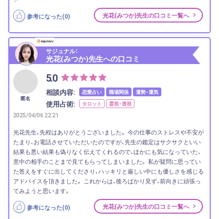
光花(みつか)先生の口コミ一覧へ
参考になった(
0
)
サジュナル：
光花(みつか)先生への口コミ
5.0
相談内容:
恋愛占い
職場関係
運勢・運気
匿名
使用占術:
タロット
霊視・透視
2025/04/06 22:21
光花先生、先程はありがとうございました。 今の仕事のストレスや不安が
たまり、お電話させていただいたのですが、先生の鑑定はサクサクといい
結果も悪い結果も偽りなく伝えてくれるので、ほかにも気になっていた、
意中の相手のことまで見てもらってしまいました。 私が疑問に思ってい
た答えをすぐに出してくださり、ハッキリと厳しい中にも優しさを感じる
アドバイスを頂きました。 これからは、後ろばかり見ず、前向きに頑張っ
てみようと思います。
光花(みつか)先生の口コミ一覧へ
参考になった(
0
)