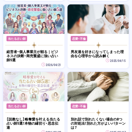
当たる占い師
恋愛・不倫
経営者・個人事業主が頼る｜ビジ
男友達を好きになってしまった理
ネスの決断・商売繁盛に強い占い
由を心理学から読み解く
師5選
2025/04/15
2026/04/21
当たる占い師
恋愛・不倫
【説教なし】略奪愛を叶える当たる
別れ話で別れたくない場合の8つ
占い師5選！本物の縁切り・思念伝
の対処法！別れた方がよいパターン
達
は？