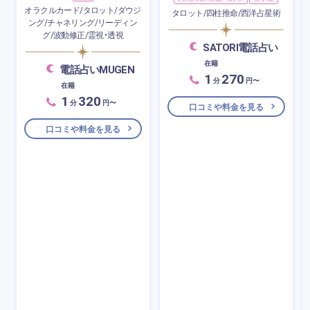
オラクルカード/タロット/ダウジ
タロット/四柱推命/西洋占星術
ング/チャネリング/リーディン
グ/波動修正/霊視・透視
SATORI電話占い
在籍
電話占いMUGEN
1
270
分
円〜
在籍
1
320
分
円〜
口コミや料金を見る
口コミや料金を見る