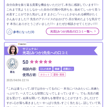
自分自身を振り返る貴重な機会をいただけて、本当に感謝しています！！✨
これまで見ようとしなかった自分の行動や気持ちを、 改めてしっかり見つ
め直すことができた気がします まさに、「ハッ」とさせられる瞬間がたく
さんありました！！ 先生のアドバイスのおかげで、目が覚めたような気分で
す 本当にありがとうございました！！✨ またぜひ相談させてください！！！
光花(みつか)先生の口コミ一覧へ
参考になった(
0
)
サジュナル：
光花(みつか)先生への口コミ
5.0
相談内容:
2人の未来
復縁
恋愛占い
匿名
使用占術:
タロット
霊視・透視
2025/04/06 22:16
「これは違う」って、頭では分かってるのに… 本当にバカみたいに、未練た
っぷりで、 一人でこんな状態になってしまっています…。 でも、先生の鑑
定を受けて、 結果を聞いて、気持ちを整理することができて、 少しだけで
すが、心が落ち着きました✨ やっぱり先生、すごく当たるし、 話していて気