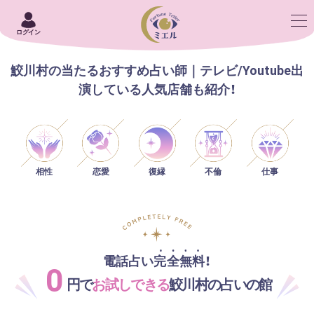
ログイン
鮫川村の当たるおすすめ占い師｜テレビ/Youtube出
演している人気店舗も紹介！
相性
恋愛
仕事
復縁
不倫
電話占い完全無料！
0
円で
お試しできる
鮫川村の占いの館