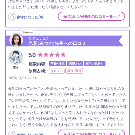
持ちがスッとするので、 相談して本当によかったです！！ ありがとうござ
いました！！ また迷ったら相談させてください！！✨
光花(みつか)先生の口コミ一覧へ
参考になった(
0
)
サジュナル：
光花(みつか)先生への口コミ
5.0
相談内容:
不倫・浮気
恋愛占い
相手の気持ち
匿名
使用占術:
タロット
霊視・透視
2025/04/06 22:14
先生の言っていたこと、全部当たっていました…。彼にはやっぱり他の女
性がいました……。 正直、先生だけが「彼は戻ってこない」と言っていたの
で、 最初は信じたくなくて、 「もしかしたら違うかも？」って思おうとして
いました…。 でも、結局先生の言う通りでした…！ 本当は、聞きたかった答
えではなかったし、 その時はちょっと受け入れたくなかったけれど… 今
となっては、先生だけが本当のことを見抜いていたんだな、って分かりま
した。 もう、疑う余地なんてありません！！ 先生、本当にすごいです…！！✨
光花(みつか)先生の口コミ一覧へ
参考になった(
0
)