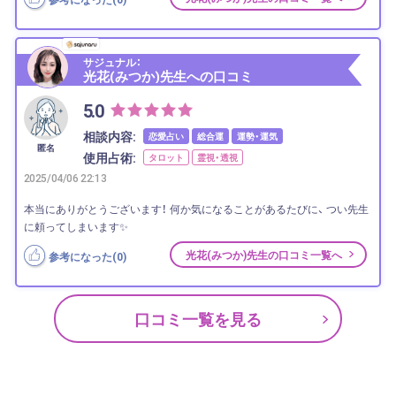
サジュナル：
光花(みつか)先生への口コミ
5.0
相談内容:
恋愛占い
総合運
運勢・運気
匿名
使用占術:
タロット
霊視・透視
2025/04/06 22:13
本当にありがとうございます！ 何か気になることがあるたびに、 つい先生
に頼ってしまいます✨
光花(みつか)先生の口コミ一覧へ
参考になった(
0
)
口コミ一覧を見る