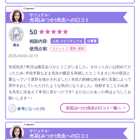
サジュナル：
光花(みつか)先生への口コミ
5.0
相談内容:
人生・スピリチュアル
仕事運
匿名
使用占術:
タロット
霊視・透視
2025/04/06 22:19
光花先生！ 昨日は鑑定ありがとうございました。 タロット占いは初めてだ
ったため、半信半疑なまま先生の鑑定を依頼したところまさに今の状況と
重なっていて度肝を抜かされました！ 先生の的確な的を得た言葉によって
背中をおしていただけたような気分になりました。 信頼することの出来
る先生に出会えて本当に良かったです！ またなにかあった時はよろしくお
願いします‍♂️‍♂️
光花(みつか)先生の口コミ一覧へ
参考になった(
0
)
サジュナル：
光花(みつか)先生への口コミ