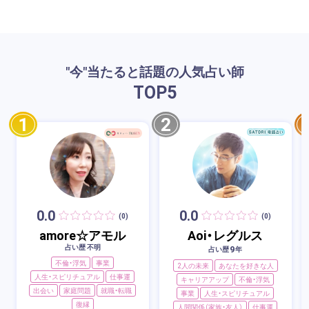
"今"当たると話題の人気占い師
TOP
5
1
2
0.0
0.0
(0)
(0)
amore☆アモル
Aoi・レグルス
占い歴 不明
9
占い歴
年
不倫・浮気
事業
2人の未来
あなたを好きな人
人生・スピリチュアル
仕事運
キャリアアップ
不倫・浮気
出会い
家庭問題
就職・転職
事業
人生・スピリチュアル
復縁
人間関係（家族・友人）
仕事運