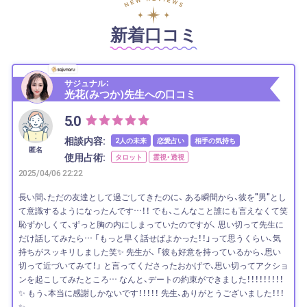
新着口コミ
サジュナル：
光花(みつか)先生への口コミ
5.0
相談内容:
2人の未来
恋愛占い
相手の気持ち
匿名
使用占術:
タロット
霊視・透視
2025/04/06 22:22
長い間、ただの友達として過ごしてきたのに、 ある瞬間から、彼を"男"とし
て意識するようになったんです…！！ でも、こんなこと誰にも言えなくて笑
恥ずかしくて、ずっと胸の内にしまっていたのですが、 思い切って先生に
だけ話してみたら… 「もっと早く話せばよかった！！」って思うくらい、気
持ちがスッキリしました笑✨ 先生が、 「彼も好意を持っているから、思い
切って近づいてみて！」 と言ってくださったおかげで、思い切ってアクショ
ンを起こしてみたところ… なんと、デートの約束ができました！！！！！！！！！
✨ もう、本当に感謝しかないです！！！！！ 先生、ありがとうございました！！！
✨