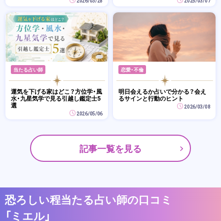
2026/03/28
2025/03/07
当たる占い師
恋愛・不倫
運気を下げる家はどこ？方位学・風
明日会えるか占いで分かる？会え
水・九星気学で見る引越し鑑定士5
るサインと行動のヒント
選
2026/03/08
2026/05/06
記事一覧を見る
恐ろしい程当たる占い師の口コミ
「ミエル」