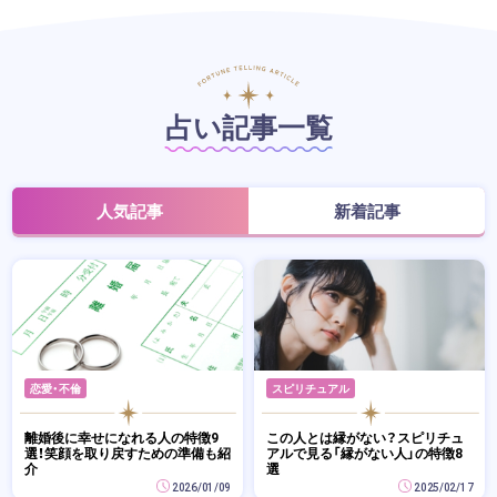
占い記事一覧
人気記事
新着記事
恋愛・不倫
スピリチュアル
離婚後に幸せになれる人の特徴9
この人とは縁がない？スピリチュ
選！笑顔を取り戻すための準備も紹
アルで見る「縁がない人」の特徴8
介
選
2026/01/09
2025/02/17