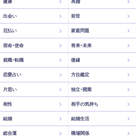
健康
再婚
出会い
前世
厄払い
家庭問題
宿命・使命
将来・未来
就職・転職
復縁
恋愛占い
方位鑑定
片思い
独立・開業
相性
相手の気持ち
結婚
結婚生活
総合運
職場関係