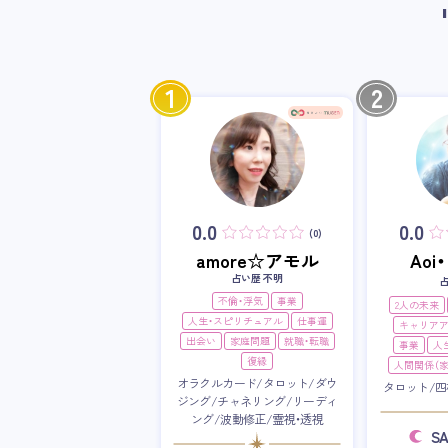
1
2
0.0
0.0
(0)
amore☆アモル
Ao
占い歴 不明
不倫・浮気
事業
2人の未来
人生・スピリチュアル
仕事運
キャリア
出会い
家庭問題
就職・転職
事業
人
復縁
人間関係（家
オラクルカード/タロット/ダウ
タロット/四
ジング/チャネリング/リーディ
ング/波動修正/霊視・透視
S