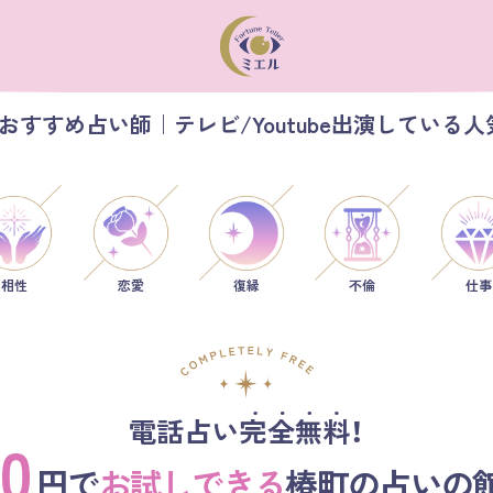
おすすめ占い師｜テレビ/Youtube出演している人
相性
恋愛
仕事
復縁
不倫
電話占い完全無料！
0
円で
お試しできる
椿町の占いの