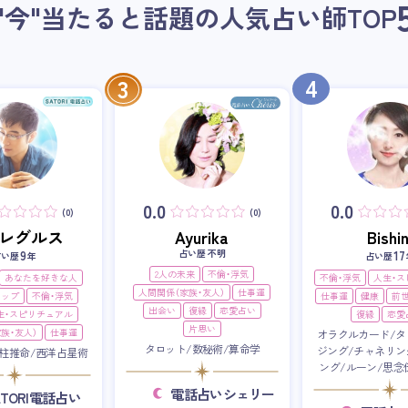
"今"当たると話題の人気占い師
TOP
4
3
0.0
0.0
(0)
(0)
i・レグルス
Ayurika
Bishin
占い歴 不明
9
17
占い歴
年
占い歴
2人の未来
不倫・浮気
あなたを好きな人
不倫・浮気
人生・
人間関係（家族・友人）
仕事運
アップ
不倫・浮気
仕事運
健康
前
出会い
復縁
恋愛占い
生・スピリチュアル
復縁
恋愛
片思い
族・友人）
仕事運
オラクルカード/タ
タロット/数秘術/算命学
ジング/チャネリン
柱推命/西洋占星術
ング/ルーン/思念
電話占いシェリー
ATORI電話占い