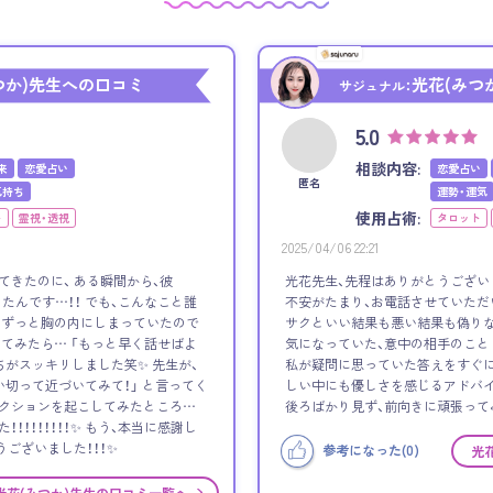
つか)先生への口コミ
光花(みつ
サジュナル：
5.0
相談内容:
来
恋愛占い
恋愛占い
匿名
気持ち
運勢・運気
使用占術:
ト
霊視・透視
タロット
2025/04/06 22:21
てきたのに、 ある瞬間から、彼
光花先生、先程はありがとうござい
たんです…！！ でも、こんなこと誰
不安がたまり、お電話させていただ
、ずっと胸の内にしまっていたので
サクといい結果も悪い結果も偽りな
してみたら… 「もっと早く話せばよ
気になっていた、意中の相手のこと
ちがスッキリしました笑✨ 先生が、
私が疑問に思っていた答えをすぐに
い切って近づいてみて！」 と言ってく
しい中にも優しさを感じるアドバイ
アクションを起こしてみたところ…
後ろばかり見ず、前向きに頑張って
！！！！！！！！✨ もう、本当に感謝し
うございました！！！✨
参考になった(
0
)
光