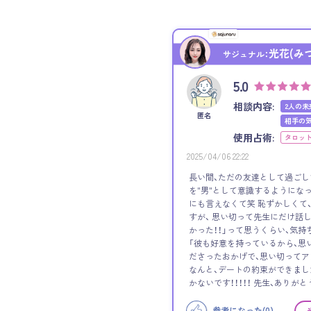
光花(み
サジュナル：
5.0
相談内容:
2人の未
匿名
相手の
使用占術:
タロッ
2025/04/06 22:22
長い間、ただの友達として過ごし
を"男"として意識するようになっ
にも言えなくて笑 恥ずかしくて
すが、 思い切って先生にだけ話
かった！！」って思うくらい、気持
「彼も好意を持っているから、思
ださったおかげで、思い切って
なんと、デートの約束ができました！
かないです！！！！！ 先生、ありがと
参考になった(
0
)