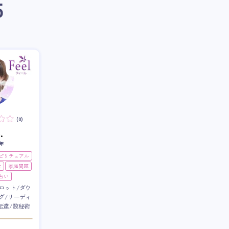
5
(0)
.
年
スピリチュアル
世
家庭問題
占い
ロット/ダウ
グ/リーディ
伝達/数秘術