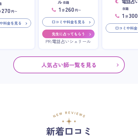
電話占
ル
在籍
籍
1
260
在籍
270
分
円〜
分
円〜
1
300
分
口コミや料金を見る
や料金を見る
口コミや料金
先生に占ってもらう
PR:電話占いシェリール
人気占い師一覧を見る
新着口コミ