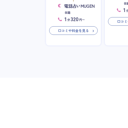
在
電話占いMUGEN
1
在籍
1
320
分
円〜
口コミ
口コミや料金を見る