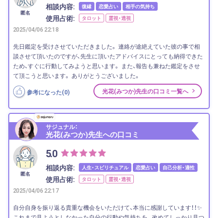
相談内容:
復縁
恋愛占い
相手の気持ち
匿名
使用占術:
タロット
霊視・透視
2025/04/06 22:18
先日鑑定を受けさせていただきました。 連絡が途絶えていた彼の事で相
談させて頂いたのですが、先生に頂いたアドバイスにとっても納得できた
ため、すぐに行動してみようと思います。 また、報告も兼ねた鑑定をさせ
て頂こうと思います。 ありがとうございました。
光花(みつか)先生の口コミ一覧へ
参考になった(
0
)
サジュナル：
光花(みつか)先生への口コミ
5.0
相談内容:
人生・スピリチュアル
恋愛占い
自己分析・適性
匿名
使用占術:
タロット
霊視・透視
2025/04/06 22:17
自分自身を振り返る貴重な機会をいただけて、本当に感謝しています！！✨
これまで見ようとしなかった自分の行動や気持ちを、 改めてしっかり見つ