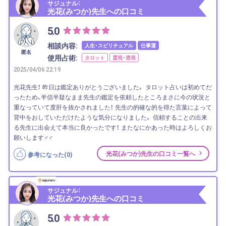
サジュナル：
光花(みつか)先生への口コミ
5.0
相談内容:
人生・スピリチュアル
仕事運
匿名
使用占術:
タロット
霊視・透視
2025/04/06 22:19
光花先生！ 昨日は鑑定ありがとうございました。 タロット占いは初めてだ
ったため、半信半疑なまま先生の鑑定を依頼したところまさに今の状況と
重なっていて度肝を抜かされました！ 先生の的確な的を得た言葉によって
背中をおしていただけたような気分になりました。 信頼することの出来
る先生に出会えて本当に良かったです！ またなにかあった時はよろしくお
願いします‍♂️‍♂️
光花(みつか)先生の口コミ一覧へ
参考になった(
0
)
サジュナル：
光花(みつか)先生への口コミ
5.0