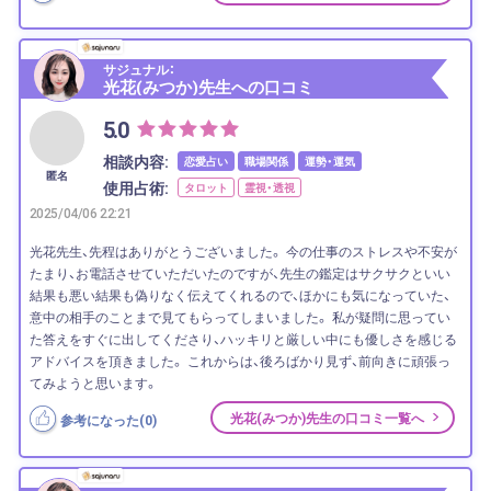
サジュナル：
光花(みつか)先生への口コミ
5.0
相談内容:
恋愛占い
職場関係
運勢・運気
匿名
使用占術:
タロット
霊視・透視
2025/04/06 22:21
光花先生、先程はありがとうございました。 今の仕事のストレスや不安が
たまり、お電話させていただいたのですが、先生の鑑定はサクサクといい
結果も悪い結果も偽りなく伝えてくれるので、ほかにも気になっていた、
意中の相手のことまで見てもらってしまいました。 私が疑問に思ってい
た答えをすぐに出してくださり、ハッキリと厳しい中にも優しさを感じる
アドバイスを頂きました。 これからは、後ろばかり見ず、前向きに頑張っ
てみようと思います。
光花(みつか)先生の口コミ一覧へ
参考になった(
0
)