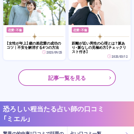
恋愛・不倫
恋愛・不倫
【女性が年上】歳の差恋愛の成功の
距離が近い男性の心理とは？脈あ
コツ｜不安を解消する4つの方法
り・脈なしの見極め方【チェックリ
スト付き】
2025/09/25
2025/03/12
記事一覧を見る
恐ろしい程当たる占い師の口コミ
「ミエル」
驚異の的中率！口コミで話題の
占い口コミ一覧