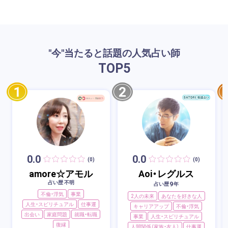
"今"当たると話題の人気占い師
TOP
5
1
2
0.0
0.0
(0)
(0)
amore☆アモル
Aoi・レグルス
占い歴 不明
9
占い歴
年
不倫・浮気
事業
2人の未来
あなたを好きな人
人生・スピリチュアル
仕事運
キャリアアップ
不倫・浮気
出会い
家庭問題
就職・転職
事業
人生・スピリチュアル
復縁
人間関係（家族・友人）
仕事運