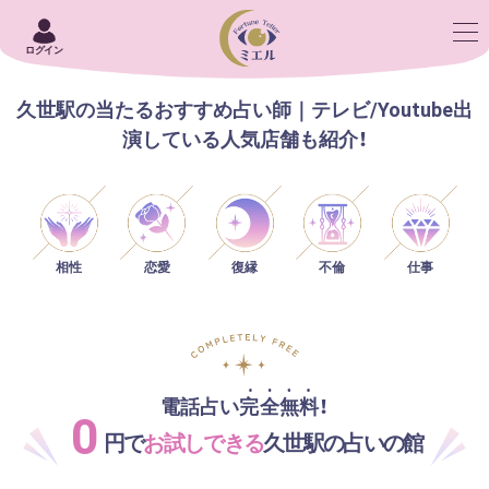
ログイン
久世駅の当たるおすすめ占い師｜テレビ/Youtube出
演している人気店舗も紹介！
相性
恋愛
仕事
復縁
不倫
電話占い完全無料！
0
円で
お試しできる
久世駅の占いの館