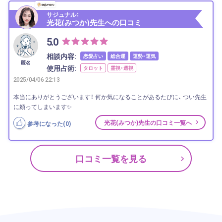
サジュナル：
光花(みつか)先生への口コミ
5.0
相談内容:
恋愛占い
総合運
運勢・運気
匿名
使用占術:
タロット
霊視・透視
2025/04/06 22:13
本当にありがとうございます！ 何か気になることがあるたびに、 つい先生
に頼ってしまいます✨
光花(みつか)先生の口コミ一覧へ
参考になった(
0
)
口コミ一覧を見る