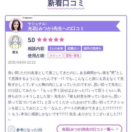
新着口コミ
サジュナル：
光花(みつか)先生への口コミ
5.0
相談内容:
2人の未来
恋愛占い
相手の気持ち
匿名
使用占術:
タロット
霊視・透視
2025/04/06 22:22
長い間、ただの友達として過ごしてきたのに、 ある瞬間から、彼を"男"とし
て意識するようになったんです…！！ でも、こんなこと誰にも言えなくて笑
恥ずかしくて、ずっと胸の内にしまっていたのですが、 思い切って先生に
だけ話してみたら… 「もっと早く話せばよかった！！」って思うくらい、気
持ちがスッキリしました笑✨ 先生が、 「彼も好意を持っているから、思い
切って近づいてみて！」 と言ってくださったおかげで、思い切ってアクショ
ンを起こしてみたところ… なんと、デートの約束ができました！！！！！！！！！
✨ もう、本当に感謝しかないです！！！！！ 先生、ありがとうございました！！！
✨
光花(みつか)先生の口コミ一覧へ
参考になった(
0
)