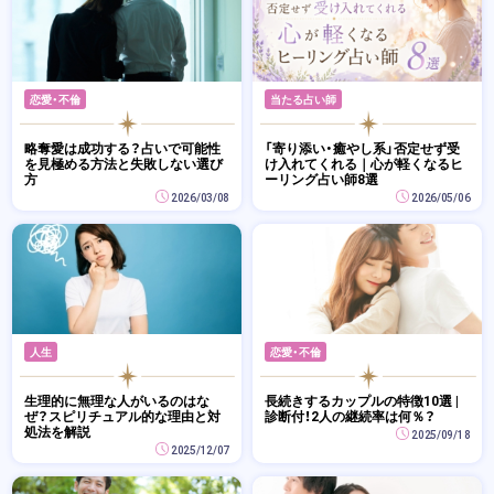
恋愛・不倫
当たる占い師
略奪愛は成功する？占いで可能性
「寄り添い・癒やし系」否定せず受
を見極める方法と失敗しない選び
け入れてくれる｜心が軽くなるヒ
方
ーリング占い師8選
2026/03/08
2026/05/06
人生
恋愛・不倫
生理的に無理な人がいるのはな
長続きするカップルの特徴10選 |
ぜ？スピリチュアル的な理由と対
診断付！2人の継続率は何％？
処法を解説
2025/09/18
2025/12/07