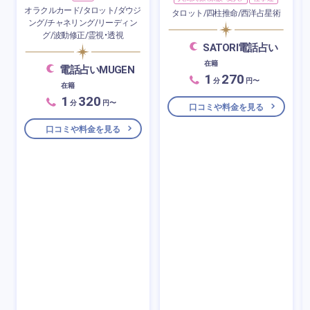
オラクルカード/タロット/ダウジ
タロット/四柱推命/西洋占星術
ング/チャネリング/リーディン
グ/波動修正/霊視・透視
SATORI電話占い
在籍
電話占いMUGEN
1
270
分
円〜
在籍
1
320
分
円〜
口コミや料金を見る
口コミや料金を見る