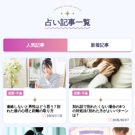
占い記事一覧
人気記事
新着記事
恋愛・不倫
恋愛・不倫
連絡しないと男性はどう思う？別
別れ話で別れたくない場合の8つ
れた後の心理と距離の取り方
の対処法！別れた方がよいパターン
は？
2024/11/21
2025/03/07