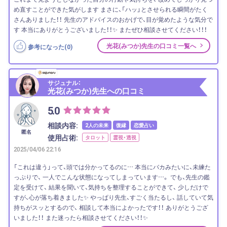
め直すことができた気がします まさに、「ハッ」とさせられる瞬間がたく
さんありました！！ 先生のアドバイスのおかげで、目が覚めたような気分で
す 本当にありがとうございました！！✨ またぜひ相談させてください！！！
光花(みつか)先生の口コミ一覧へ
参考になった(
0
)
サジュナル：
光花(みつか)先生への口コミ
5.0
相談内容:
2人の未来
復縁
恋愛占い
匿名
使用占術:
タロット
霊視・透視
2025/04/06 22:16
「これは違う」って、頭では分かってるのに… 本当にバカみたいに、未練た
っぷりで、 一人でこんな状態になってしまっています…。 でも、先生の鑑
定を受けて、 結果を聞いて、気持ちを整理することができて、 少しだけで
すが、心が落ち着きました✨ やっぱり先生、すごく当たるし、 話していて気
持ちがスッとするので、 相談して本当によかったです！！ ありがとうござ
いました！！ また迷ったら相談させてください！！✨