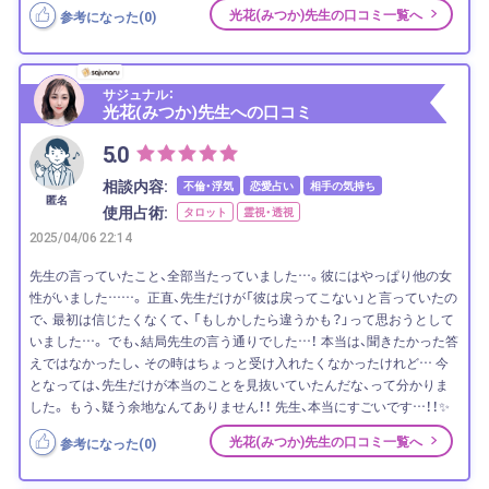
光花(みつか)先生の口コミ一覧へ
参考になった(
0
)
サジュナル：
光花(みつか)先生への口コミ
5.0
相談内容:
不倫・浮気
恋愛占い
相手の気持ち
匿名
使用占術:
タロット
霊視・透視
2025/04/06 22:14
先生の言っていたこと、全部当たっていました…。彼にはやっぱり他の女
性がいました……。 正直、先生だけが「彼は戻ってこない」と言っていたの
で、 最初は信じたくなくて、 「もしかしたら違うかも？」って思おうとして
いました…。 でも、結局先生の言う通りでした…！ 本当は、聞きたかった答
えではなかったし、 その時はちょっと受け入れたくなかったけれど… 今
となっては、先生だけが本当のことを見抜いていたんだな、って分かりま
した。 もう、疑う余地なんてありません！！ 先生、本当にすごいです…！！✨
光花(みつか)先生の口コミ一覧へ
参考になった(
0
)