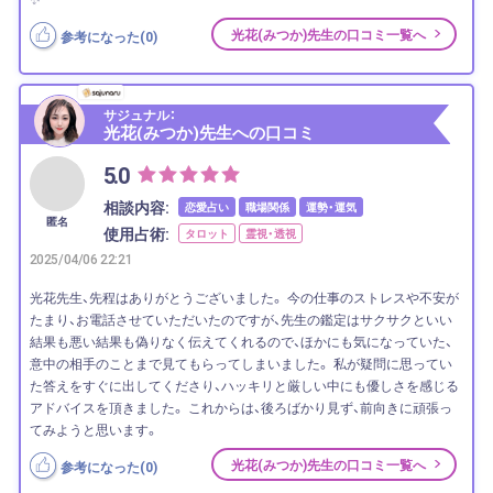
光花(みつか)先生の口コミ一覧へ
参考になった(
0
)
サジュナル：
光花(みつか)先生への口コミ
5.0
相談内容:
恋愛占い
職場関係
運勢・運気
匿名
使用占術:
タロット
霊視・透視
2025/04/06 22:21
光花先生、先程はありがとうございました。 今の仕事のストレスや不安が
たまり、お電話させていただいたのですが、先生の鑑定はサクサクといい
結果も悪い結果も偽りなく伝えてくれるので、ほかにも気になっていた、
意中の相手のことまで見てもらってしまいました。 私が疑問に思ってい
た答えをすぐに出してくださり、ハッキリと厳しい中にも優しさを感じる
アドバイスを頂きました。 これからは、後ろばかり見ず、前向きに頑張っ
てみようと思います。
光花(みつか)先生の口コミ一覧へ
参考になった(
0
)