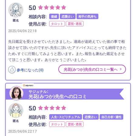
5.0
相談内容:
復縁
恋愛占い
相手の気持ち
匿名
使用占術:
タロット
霊視・透視
2025/04/06 22:18
先日鑑定を受けさせていただきました。 連絡が途絶えていた彼の事で相
談させて頂いたのですが、先生に頂いたアドバイスにとっても納得できた
ため、すぐに行動してみようと思います。 また、報告も兼ねた鑑定をさせ
て頂こうと思います。 ありがとうございました。
光花(みつか)先生の口コミ一覧へ
参考になった(
0
)
サジュナル：
光花(みつか)先生への口コミ
5.0
相談内容:
人生・スピリチュアル
恋愛占い
自己分析・適性
匿名
使用占術:
タロット
霊視・透視
2025/04/06 22:17