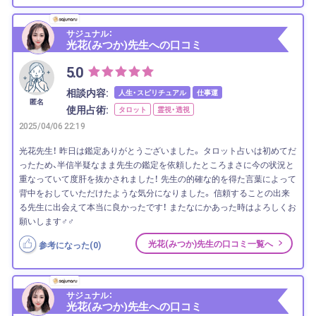
サジュナル：
光花(みつか)先生への口コミ
5.0
相談内容:
人生・スピリチュアル
仕事運
匿名
使用占術:
タロット
霊視・透視
2025/04/06 22:19
光花先生！ 昨日は鑑定ありがとうございました。 タロット占いは初めてだ
ったため、半信半疑なまま先生の鑑定を依頼したところまさに今の状況と
重なっていて度肝を抜かされました！ 先生の的確な的を得た言葉によって
背中をおしていただけたような気分になりました。 信頼することの出来
る先生に出会えて本当に良かったです！ またなにかあった時はよろしくお
願いします‍♂️‍♂️
光花(みつか)先生の口コミ一覧へ
参考になった(
0
)
サジュナル：
光花(みつか)先生への口コミ