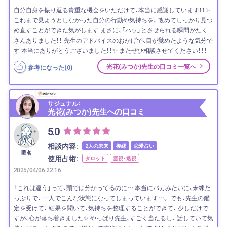
自分自身を振り返る貴重な機会をいただけて、本当に感謝しています！！✨
これまで見ようとしなかった自分の行動や気持ちを、 改めてしっかり見つ
め直すことができた気がします まさに、「ハッ」とさせられる瞬間がたく
さんありました！！ 先生のアドバイスのおかげで、目が覚めたような気分で
す 本当にありがとうございました！！✨ またぜひ相談させてください！！！
光花(みつか)先生の口コミ一覧へ
参考になった(
0
)
サジュナル：
光花(みつか)先生への口コミ
5.0
相談内容:
2人の未来
復縁
恋愛占い
匿名
使用占術:
タロット
霊視・透視
2025/04/06 22:16
「これは違う」って、頭では分かってるのに… 本当にバカみたいに、未練た
っぷりで、 一人でこんな状態になってしまっています…。 でも、先生の鑑
定を受けて、 結果を聞いて、気持ちを整理することができて、 少しだけで
すが、心が落ち着きました✨ やっぱり先生、すごく当たるし、 話していて気