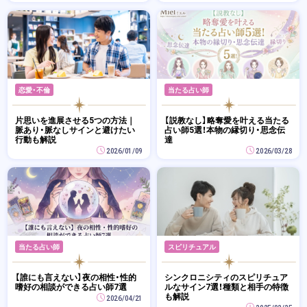
恋愛・不倫
当たる占い師
片思いを進展させる5つの方法｜
【説教なし】略奪愛を叶える当たる
脈あり・脈なしサインと避けたい
占い師5選！本物の縁切り・思念伝
行動も解説
達
2026/01/09
2026/03/28
当たる占い師
スピリチュアル
【誰にも言えない】夜の相性・性的
シンクロニシティのスピリチュア
嗜好の相談ができる占い師7選
ルなサイン7選！種類と相手の特徴
も解説
2026/04/21