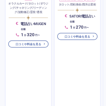
オラクルカード/タロット/ダウジ
タロット/四柱推命/西洋占星術
ング/チャネリング/リーディン
グ/波動修正/霊視・透視
SATORI電話占い
在籍
電話占いMUGEN
1
270
分
円〜
在籍
1
320
分
円〜
口コミや料金を見る
口コミや料金を見る