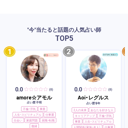
"今"当たると話題の人気占い師
TOP
5
1
2
0.0
0.0
(0)
(0)
amore☆アモル
Aoi・レグルス
占い歴 不明
9
占い歴
年
不倫・浮気
事業
2人の未来
あなたを好きな人
人生・スピリチュアル
仕事運
キャリアアップ
不倫・浮気
出会い
家庭問題
就職・転職
事業
人生・スピリチュアル
復縁
人間関係（家族・友人）
仕事運