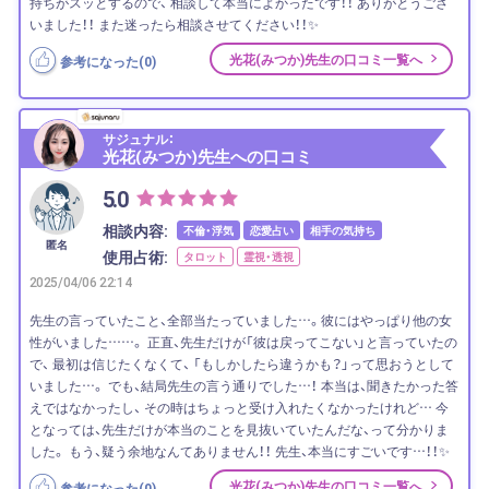
持ちがスッとするので、 相談して本当によかったです！！ ありがとうござ
いました！！ また迷ったら相談させてください！！✨
光花(みつか)先生の口コミ一覧へ
参考になった(
0
)
サジュナル：
光花(みつか)先生への口コミ
5.0
相談内容:
不倫・浮気
恋愛占い
相手の気持ち
匿名
使用占術:
タロット
霊視・透視
2025/04/06 22:14
先生の言っていたこと、全部当たっていました…。彼にはやっぱり他の女
性がいました……。 正直、先生だけが「彼は戻ってこない」と言っていたの
で、 最初は信じたくなくて、 「もしかしたら違うかも？」って思おうとして
いました…。 でも、結局先生の言う通りでした…！ 本当は、聞きたかった答
えではなかったし、 その時はちょっと受け入れたくなかったけれど… 今
となっては、先生だけが本当のことを見抜いていたんだな、って分かりま
した。 もう、疑う余地なんてありません！！ 先生、本当にすごいです…！！✨
光花(みつか)先生の口コミ一覧へ
参考になった(
0
)