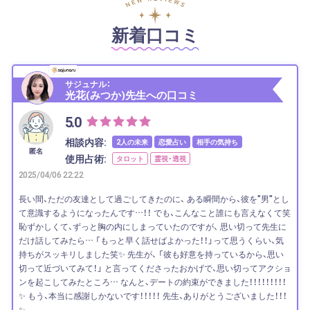
新着口コミ
サジュナル：
光花(みつか)先生への口コミ
5.0
相談内容:
2人の未来
恋愛占い
相手の気持ち
匿名
使用占術:
タロット
霊視・透視
2025/04/06 22:22
長い間、ただの友達として過ごしてきたのに、 ある瞬間から、彼を"男"とし
て意識するようになったんです…！！ でも、こんなこと誰にも言えなくて笑
恥ずかしくて、ずっと胸の内にしまっていたのですが、 思い切って先生に
だけ話してみたら… 「もっと早く話せばよかった！！」って思うくらい、気
持ちがスッキリしました笑✨ 先生が、 「彼も好意を持っているから、思い
切って近づいてみて！」 と言ってくださったおかげで、思い切ってアクショ
ンを起こしてみたところ… なんと、デートの約束ができました！！！！！！！！！
✨ もう、本当に感謝しかないです！！！！！ 先生、ありがとうございました！！！
✨