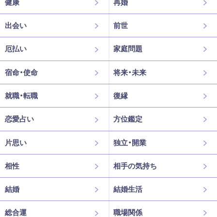
健康
再婚
出会い
前世
厄払い
家庭問題
宿命・使命
将来・未来
就職・転職
復縁
恋愛占い
方位鑑定
片思い
独立・開業
相性
相手の気持ち
結婚
結婚生活
総合運
職場関係