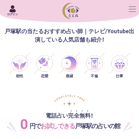
ログイン
戸塚駅の当たるおすすめ占い師｜テレビ/Youtube出
演している人気店舗も紹介！
相性
恋愛
仕事
復縁
不倫
電話占い完全無料！
0
円で
お試しできる
戸塚駅の占いの館