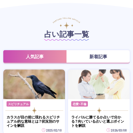
占い記事一覧
人気記事
新着記事
スピリチュアル
恋愛・不倫
カラスが目の前に現れるスピリチ
ライバルに勝てるか占いで分か
ュアル的な意味とは？状況別のサ
る？向いている占いと選ぶポイン
インを解説
トを解説
2025/02/10
2026/03/08