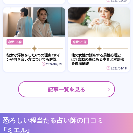
2025/02/25
恋愛・不倫
恋愛・不倫
彼女が浮気をした6つの理由！サイ
他の女性の話をする男性心理と
ンや向き合い方についても解説
は？言動の裏にある本音と対処法
を徹底解説
2026/02/09
2025/04/18
記事一覧を見る
恐ろしい程当たる占い師の口コミ
「ミエル」