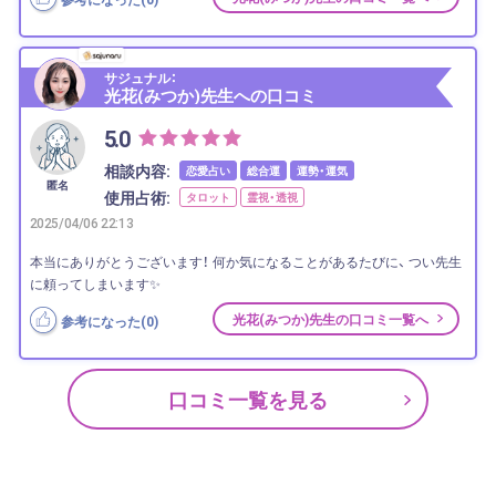
サジュナル：
光花(みつか)先生への口コミ
5.0
相談内容:
恋愛占い
総合運
運勢・運気
匿名
使用占術:
タロット
霊視・透視
2025/04/06 22:13
本当にありがとうございます！ 何か気になることがあるたびに、 つい先生
に頼ってしまいます✨
光花(みつか)先生の口コミ一覧へ
参考になった(
0
)
口コミ一覧を見る