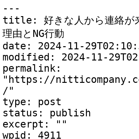
---

title: 好きな人から連絡
理由とNG行動

date: 2024-11-29T02:10:5
modified: 2024-11-29T02
permalink: 
"https://nitticompany.c
/"

type: post

status: publish

excerpt: ""

wpid: 4911
