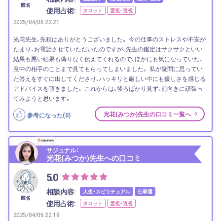
匿名
使用占術:
タロット
霊視・透視
2025/04/06 22:21
光花先生、先程はありがとうございました。 今の仕事のストレスや不安が
たまり、お電話させていただいたのですが、先生の鑑定はサクサクといい
結果も悪い結果も偽りなく伝えてくれるので、ほかにも気になっていた、
意中の相手のことまで見てもらってしまいました。 私が疑問に思ってい
た答えをすぐに出してくださり、ハッキリと厳しい中にも優しさを感じる
アドバイスを頂きました。 これからは、後ろばかり見ず、前向きに頑張っ
てみようと思います。
光花(みつか)先生の口コミ一覧へ
参考になった(
0
)
サジュナル：
光花(みつか)先生への口コミ
5.0
相談内容:
人生・スピリチュアル
仕事運
匿名
使用占術:
タロット
霊視・透視
2025/04/06 22:19