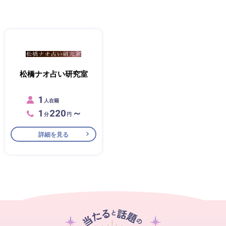
松橋ナオ占い研究室
1
人在籍
1
220
～
分
円
詳細を見る