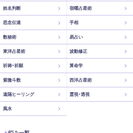
姓名判断
宿曜占星術
思念伝達
手相
数秘術
易占い
東洋占星術
波動修正
祈祷・祈願
算命学
紫微斗数
西洋占星術
遠隔ヒーリング
霊視・透視
風水
悩み一覧