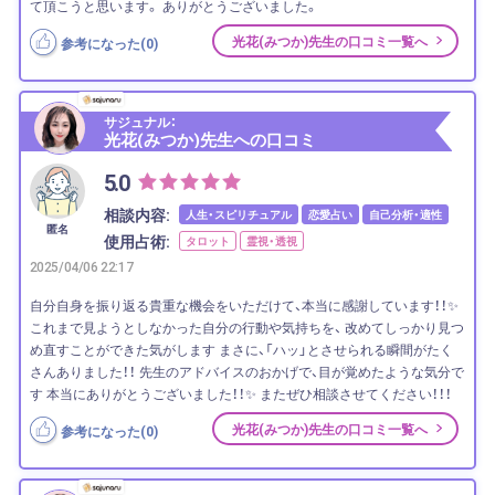
て頂こうと思います。 ありがとうございました。
光花(みつか)先生の口コミ一覧へ
参考になった(
0
)
サジュナル：
光花(みつか)先生への口コミ
5.0
相談内容:
人生・スピリチュアル
恋愛占い
自己分析・適性
匿名
使用占術:
タロット
霊視・透視
2025/04/06 22:17
自分自身を振り返る貴重な機会をいただけて、本当に感謝しています！！✨
これまで見ようとしなかった自分の行動や気持ちを、 改めてしっかり見つ
め直すことができた気がします まさに、「ハッ」とさせられる瞬間がたく
さんありました！！ 先生のアドバイスのおかげで、目が覚めたような気分で
す 本当にありがとうございました！！✨ またぜひ相談させてください！！！
光花(みつか)先生の口コミ一覧へ
参考になった(
0
)