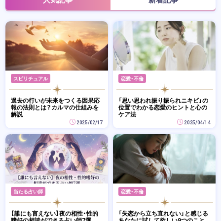
スピリチュアル
恋愛・不倫
過去の行いが未来をつくる因果応
「思い思われ振り振られニキビ」の
報の法則とは？カルマの仕組みを
位置でわかる恋愛のヒントと心の
解説
ケア法
2025/02/17
2025/04/14
当たる占い師
恋愛・不倫
【誰にも言えない】夜の相性・性的
「失恋から立ち直れない」と感じる
嗜好の相談ができる占い師7選
あなたに試して欲しい9つのこと