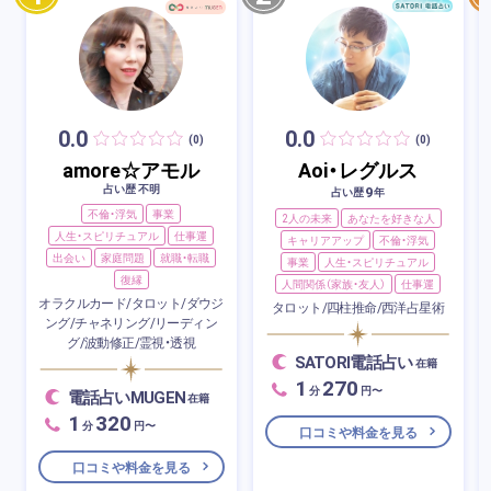
0.0
0.0
(0)
(0)
amore☆アモル
Aoi・レグルス
占い歴 不明
9
占い歴
年
不倫・浮気
事業
2人の未来
あなたを好きな人
人生・スピリチュアル
仕事運
キャリアアップ
不倫・浮気
出会い
家庭問題
就職・転職
事業
人生・スピリチュアル
復縁
人間関係（家族・友人）
仕事運
オラクルカード/タロット/ダウジ
タロット/四柱推命/西洋占星術
ング/チャネリング/リーディン
グ/波動修正/霊視・透視
SATORI電話占い
在籍
1
270
分
円〜
電話占いMUGEN
在籍
1
320
分
円〜
口コミや料金を見る
口コミや料金を見る