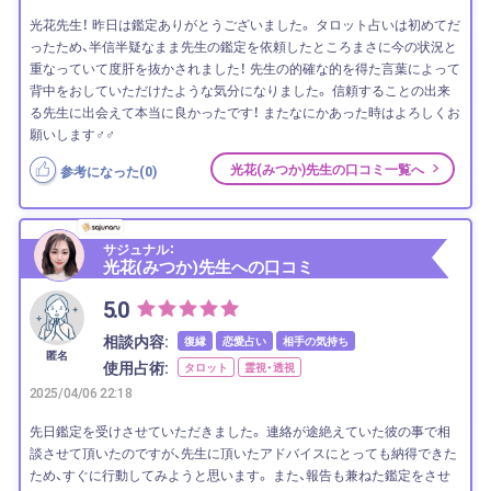
光花先生！ 昨日は鑑定ありがとうございました。 タロット占いは初めてだ
ったため、半信半疑なまま先生の鑑定を依頼したところまさに今の状況と
重なっていて度肝を抜かされました！ 先生の的確な的を得た言葉によって
背中をおしていただけたような気分になりました。 信頼することの出来
る先生に出会えて本当に良かったです！ またなにかあった時はよろしくお
願いします‍♂️‍♂️
光花(みつか)先生の口コミ一覧へ
参考になった(
0
)
サジュナル：
光花(みつか)先生への口コミ
5.0
相談内容:
復縁
恋愛占い
相手の気持ち
匿名
使用占術:
タロット
霊視・透視
2025/04/06 22:18
先日鑑定を受けさせていただきました。 連絡が途絶えていた彼の事で相
談させて頂いたのですが、先生に頂いたアドバイスにとっても納得できた
ため、すぐに行動してみようと思います。 また、報告も兼ねた鑑定をさせ