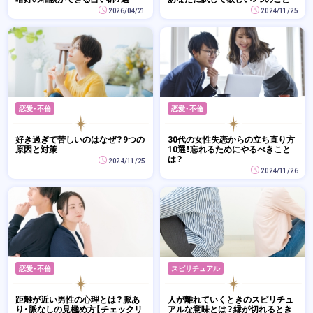
2026/04/21
2024/11/25
恋愛・不倫
恋愛・不倫
好き過ぎて苦しいのはなぜ？9つの
30代の女性失恋からの立ち直り方
原因と対策
10選！忘れるためにやるべきこと
は？
2024/11/25
2024/11/26
恋愛・不倫
スピリチュアル
距離が近い男性の心理とは？脈あ
人が離れていくときのスピリチュ
り・脈なしの見極め方【チェックリ
アルな意味とは？縁が切れるとき