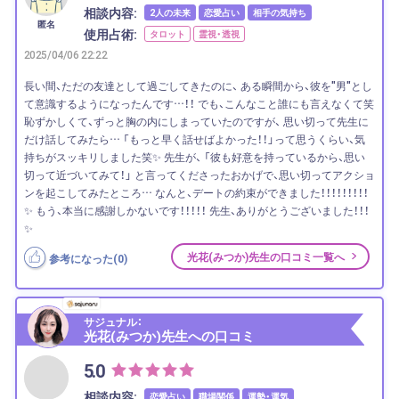
相談内容:
2人の未来
恋愛占い
相手の気持ち
匿名
使用占術:
タロット
霊視・透視
2025/04/06 22:22
長い間、ただの友達として過ごしてきたのに、 ある瞬間から、彼を"男"とし
て意識するようになったんです…！！ でも、こんなこと誰にも言えなくて笑
恥ずかしくて、ずっと胸の内にしまっていたのですが、 思い切って先生に
だけ話してみたら… 「もっと早く話せばよかった！！」って思うくらい、気
持ちがスッキリしました笑✨ 先生が、 「彼も好意を持っているから、思い
切って近づいてみて！」 と言ってくださったおかげで、思い切ってアクショ
ンを起こしてみたところ… なんと、デートの約束ができました！！！！！！！！！
✨ もう、本当に感謝しかないです！！！！！ 先生、ありがとうございました！！！
✨
光花(みつか)先生の口コミ一覧へ
参考になった(
0
)
サジュナル：
光花(みつか)先生への口コミ
5.0
相談内容:
恋愛占い
職場関係
運勢・運気