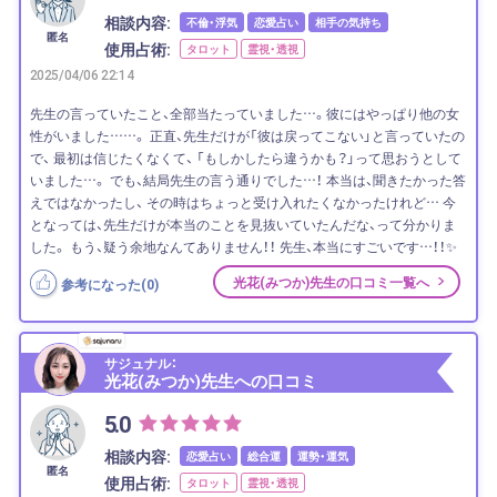
相談内容:
不倫・浮気
恋愛占い
相手の気持ち
匿名
使用占術:
タロット
霊視・透視
2025/04/06 22:14
先生の言っていたこと、全部当たっていました…。彼にはやっぱり他の女
性がいました……。 正直、先生だけが「彼は戻ってこない」と言っていたの
で、 最初は信じたくなくて、 「もしかしたら違うかも？」って思おうとして
いました…。 でも、結局先生の言う通りでした…！ 本当は、聞きたかった答
えではなかったし、 その時はちょっと受け入れたくなかったけれど… 今
となっては、先生だけが本当のことを見抜いていたんだな、って分かりま
した。 もう、疑う余地なんてありません！！ 先生、本当にすごいです…！！✨
光花(みつか)先生の口コミ一覧へ
参考になった(
0
)
サジュナル：
光花(みつか)先生への口コミ
5.0
相談内容:
恋愛占い
総合運
運勢・運気
匿名
使用占術:
タロット
霊視・透視