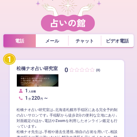
電話
メール
チャット
ビデオ電話
1
松橋ナオ占い研究室
0
(0)
1
人在籍
1
220
～
分
円
​松橋ナオ占い研究室は、北海道札幌市手稲区にある完全予約制
の占いサロンです。​手稲駅から徒歩2分の便利な立地にあり、
対面鑑定のほか、電話やZoomを利用したオンライン鑑定も行
っています。​
松橋ナオ先生は、手相や過去生透視、独自の占術を用いて、相談