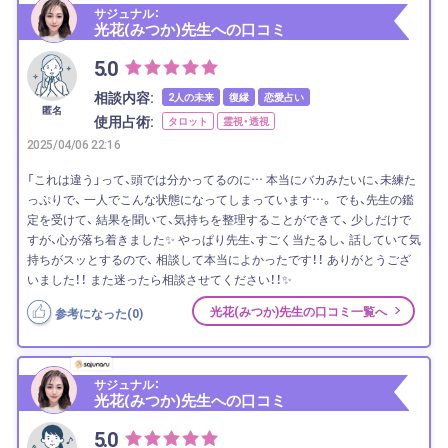
サジュナル：
光花(みつか)先生への口コミ
5.0
相談内容:
2人の未来
復縁
恋愛占い
匿名
使用占術:
タロット
霊視・透視
2025/04/06 22:16
「これは違う」って、頭では分かってるのに… 本当にバカみたいに、未練た
っぷりで、 一人でこんな状態になってしまっています…。 でも、先生の鑑
定を受けて、 結果を聞いて、気持ちを整理することができて、 少しだけで
すが、心が落ち着きました✨ やっぱり先生、すごく当たるし、 話していて気
持ちがスッとするので、 相談して本当によかったです！！ ありがとうござ
いました！！ また迷ったら相談させてください！！✨
光花(みつか)先生の口コミ一覧へ
参考になった(
0
)
サジュナル：
光花(みつか)先生への口コミ
5.0