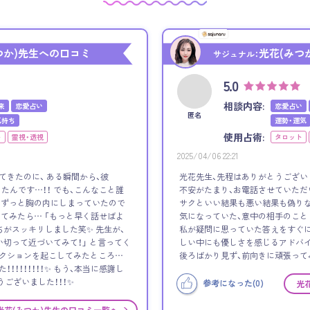
つか)先生への口コミ
光花(みつ
サジュナル：
5.0
相談内容:
来
恋愛占い
恋愛占い
匿名
気持ち
運勢・運気
使用占術:
ト
霊視・透視
タロット
2025/04/06 22:21
てきたのに、 ある瞬間から、彼
光花先生、先程はありがとうござい
たんです…！！ でも、こんなこと誰
不安がたまり、お電話させていただ
、ずっと胸の内にしまっていたので
サクといい結果も悪い結果も偽りな
してみたら… 「もっと早く話せばよ
気になっていた、意中の相手のこと
ちがスッキリしました笑✨ 先生が、
私が疑問に思っていた答えをすぐに
い切って近づいてみて！」 と言ってく
しい中にも優しさを感じるアドバイ
アクションを起こしてみたところ…
後ろばかり見ず、前向きに頑張って
！！！！！！！！✨ もう、本当に感謝し
うございました！！！✨
参考になった(
0
)
光