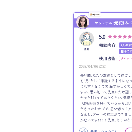
光花(み
サジュナル：
5.0
相談内容:
2人の未
匿名
相手の
使用占術:
タロッ
2025/04/06 22:22
長い間、ただの友達として過ごし
を"男"として意識するようになっ
にも言えなくて笑 恥ずかしくて
すが、 思い切って先生にだけ話
かった！！」って思うくらい、気持
「彼も好意を持っているから、思
ださったおかげで、思い切って
なんと、デートの約束ができました！
かないです！！！！！ 先生、ありがと
参考になった(
0
)