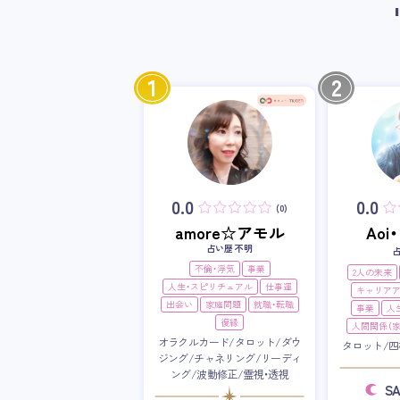
1
2
0.0
0.0
(0)
amore☆アモル
Ao
占い歴 不明
不倫・浮気
事業
2人の未来
人生・スピリチュアル
仕事運
キャリア
出会い
家庭問題
就職・転職
事業
人
復縁
人間関係（家
オラクルカード/タロット/ダウ
タロット/四
ジング/チャネリング/リーディ
ング/波動修正/霊視・透視
S