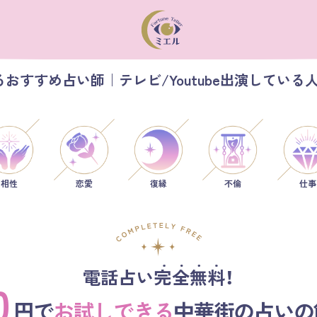
おすすめ占い師｜テレビ/Youtube出演している
相性
恋愛
仕事
復縁
不倫
電話占い完全無料！
0
円で
お試しできる
中華街の占いの