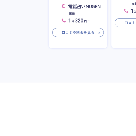
在
電話占いMUGEN
1
在籍
1
320
分
円〜
口コミ
口コミや料金を見る