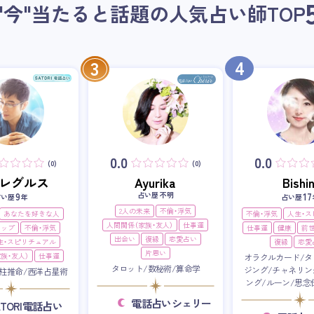
"今"当たると話題の人気占い師
TOP
4
3
0.0
0.0
(0)
(0)
i・レグルス
Ayurika
Bishin
占い歴 不明
9
17
占い歴
年
占い歴
2人の未来
不倫・浮気
あなたを好きな人
不倫・浮気
人生・
人間関係（家族・友人）
仕事運
アップ
不倫・浮気
仕事運
健康
前
出会い
復縁
恋愛占い
生・スピリチュアル
復縁
恋愛
片思い
族・友人）
仕事運
オラクルカード/タ
タロット/数秘術/算命学
ジング/チャネリン
柱推命/西洋占星術
ング/ルーン/思念
電話占いシェリー
ATORI電話占い