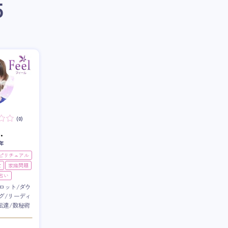
5
(0)
.
年
スピリチュアル
世
家庭問題
占い
ロット/ダウ
グ/リーディ
伝達/数秘術