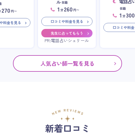
電話占
ル
在籍
籍
1
260
在籍
270
分
円〜
分
円〜
1
300
分
口コミや料金を見る
や料金を見る
口コミや料金
先生に占ってもらう
PR:電話占いシェリール
人気占い師一覧を見る
新着口コミ