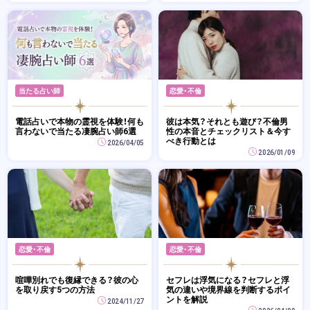
当たる占い師
恋愛・不倫
電話占いで本物の霊視を体験！何も
彼は本気？それとも遊び？不倫男
言わないで当たる凄腕占い師6選
性の本音とチェックリスト＆今す
べき行動とは
2026/04/05
2026/01/09
恋愛・不倫
恋愛・不倫
喧嘩別れでも復縁できる？彼の心
セフレは浮気になる？セフレと浮
を取り戻す5つの方法
気の違いや境界線を判断するポイ
ントを解説
2024/11/27