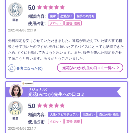
5.0
相談内容:
復縁
恋愛占い
相手の気持ち
匿名
使用占術:
タロット
霊視・透視
2025/04/06 22:18
先日鑑定を受けさせていただきました。 連絡が途絶えていた彼の事で相
談させて頂いたのですが、先生に頂いたアドバイスにとっても納得できた
ため、すぐに行動してみようと思います。 また、報告も兼ねた鑑定をさせ
て頂こうと思います。 ありがとうございました。
光花(みつか)先生の口コミ一覧へ
参考になった(
0
)
サジュナル：
光花(みつか)先生への口コミ
5.0
相談内容:
人生・スピリチュアル
恋愛占い
自己分析・適性
匿名
使用占術:
タロット
霊視・透視
2025/04/06 22:17