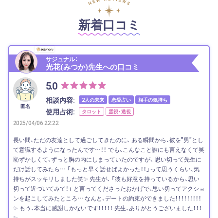
新着口コミ
サジュナル：
光花(みつか)先生への口コミ
5.0
相談内容:
2人の未来
恋愛占い
相手の気持ち
匿名
使用占術:
タロット
霊視・透視
2025/04/06 22:22
長い間、ただの友達として過ごしてきたのに、 ある瞬間から、彼を"男"とし
て意識するようになったんです…！！ でも、こんなこと誰にも言えなくて笑
恥ずかしくて、ずっと胸の内にしまっていたのですが、 思い切って先生に
だけ話してみたら… 「もっと早く話せばよかった！！」って思うくらい、気
持ちがスッキリしました笑✨ 先生が、 「彼も好意を持っているから、思い
切って近づいてみて！」 と言ってくださったおかげで、思い切ってアクショ
ンを起こしてみたところ… なんと、デートの約束ができました！！！！！！！！！
✨ もう、本当に感謝しかないです！！！！！ 先生、ありがとうございました！！！
✨