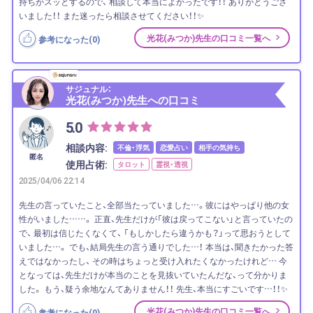
持ちがスッとするので、 相談して本当によかったです！！ ありがとうござ
いました！！ また迷ったら相談させてください！！✨
光花(みつか)先生の口コミ一覧へ
参考になった(
0
)
サジュナル：
光花(みつか)先生への口コミ
5.0
相談内容:
不倫・浮気
恋愛占い
相手の気持ち
匿名
使用占術:
タロット
霊視・透視
2025/04/06 22:14
先生の言っていたこと、全部当たっていました…。彼にはやっぱり他の女
性がいました……。 正直、先生だけが「彼は戻ってこない」と言っていたの
で、 最初は信じたくなくて、 「もしかしたら違うかも？」って思おうとして
いました…。 でも、結局先生の言う通りでした…！ 本当は、聞きたかった答
えではなかったし、 その時はちょっと受け入れたくなかったけれど… 今
となっては、先生だけが本当のことを見抜いていたんだな、って分かりま
した。 もう、疑う余地なんてありません！！ 先生、本当にすごいです…！！✨
光花(みつか)先生の口コミ一覧へ
参考になった(
0
)