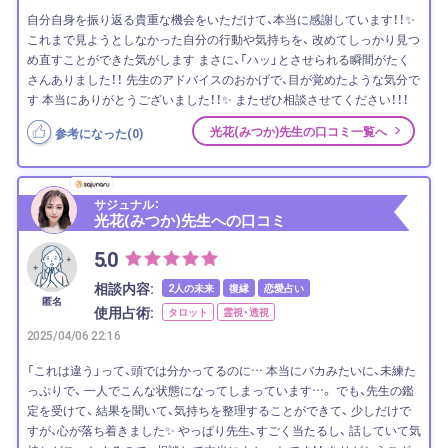
自分自身を振り返る貴重な機会をいただけて、本当に感謝しています！！✨
これまで見ようとしなかった自分の行動や気持ちを、 改めてしっかり見つ
め直すことができた気がします まさに、「ハッ」とさせられる瞬間がたく
さんありました！！ 先生のアドバイスのおかげで、目が覚めたような気分で
す 本当にありがとうございました！！✨ またぜひ相談させてください！！！
光花(みつか)先生の口コミ一覧へ
参考になった(
0
)
サジュナル：
光花(みつか)先生への口コミ
5.0
相談内容:
2人の未来
復縁
恋愛占い
匿名
使用占術:
タロット
霊視・透視
2025/04/06 22:16
「これは違う」って、頭では分かってるのに… 本当にバカみたいに、未練た
っぷりで、 一人でこんな状態になってしまっています…。 でも、先生の鑑
定を受けて、 結果を聞いて、気持ちを整理することができて、 少しだけで
すが、心が落ち着きました✨ やっぱり先生、すごく当たるし、 話していて気