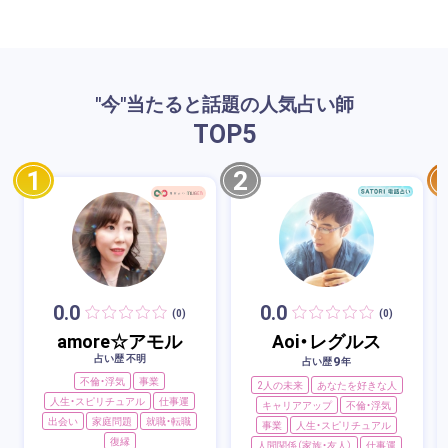
"今"当たると話題の人気占い師
TOP
5
1
2
0.0
0.0
(0)
(0)
amore☆アモル
Aoi・レグルス
占い歴 不明
9
占い歴
年
不倫・浮気
事業
2人の未来
あなたを好きな人
人生・スピリチュアル
仕事運
キャリアアップ
不倫・浮気
出会い
家庭問題
就職・転職
事業
人生・スピリチュアル
復縁
人間関係（家族・友人）
仕事運