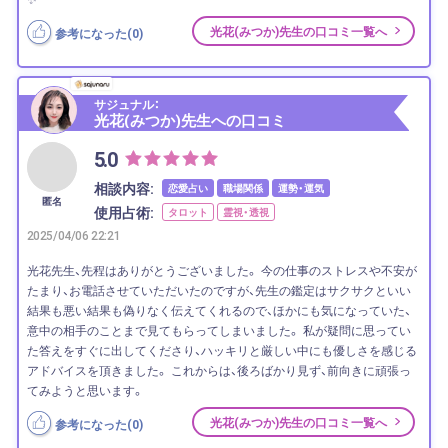
光花(みつか)先生の口コミ一覧へ
参考になった(
0
)
サジュナル：
光花(みつか)先生への口コミ
5.0
相談内容:
恋愛占い
職場関係
運勢・運気
匿名
使用占術:
タロット
霊視・透視
2025/04/06 22:21
光花先生、先程はありがとうございました。 今の仕事のストレスや不安が
たまり、お電話させていただいたのですが、先生の鑑定はサクサクといい
結果も悪い結果も偽りなく伝えてくれるので、ほかにも気になっていた、
意中の相手のことまで見てもらってしまいました。 私が疑問に思ってい
た答えをすぐに出してくださり、ハッキリと厳しい中にも優しさを感じる
アドバイスを頂きました。 これからは、後ろばかり見ず、前向きに頑張っ
てみようと思います。
光花(みつか)先生の口コミ一覧へ
参考になった(
0
)