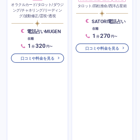
オラクルカード/タロット/ダウジ
タロット/四柱推命/西洋占星術
ング/チャネリング/リーディン
グ/波動修正/霊視・透視
SATORI電話占い
在籍
電話占いMUGEN
1
270
分
円〜
在籍
1
320
分
円〜
口コミや料金を見る
口コミや料金を見る