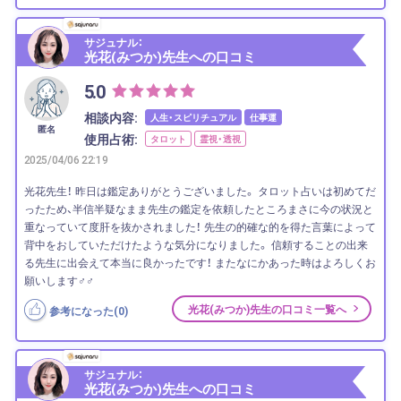
サジュナル：
光花(みつか)先生への口コミ
5.0
相談内容:
人生・スピリチュアル
仕事運
匿名
使用占術:
タロット
霊視・透視
2025/04/06 22:19
光花先生！ 昨日は鑑定ありがとうございました。 タロット占いは初めてだ
ったため、半信半疑なまま先生の鑑定を依頼したところまさに今の状況と
重なっていて度肝を抜かされました！ 先生の的確な的を得た言葉によって
背中をおしていただけたような気分になりました。 信頼することの出来
る先生に出会えて本当に良かったです！ またなにかあった時はよろしくお
願いします‍♂️‍♂️
光花(みつか)先生の口コミ一覧へ
参考になった(
0
)
サジュナル：
光花(みつか)先生への口コミ