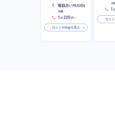
在
電話占いMUGEN
1
在籍
1
320
分
円〜
口コミ
口コミや料金を見る