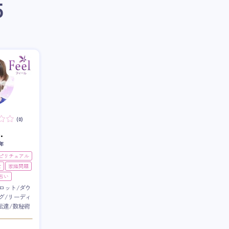
5
(0)
.
年
スピリチュアル
世
家庭問題
占い
ロット/ダウ
グ/リーディ
伝達/数秘術