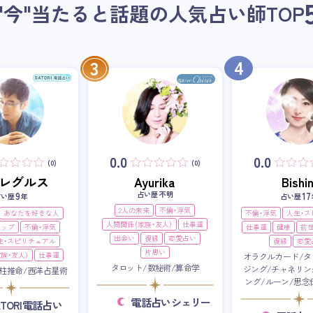
"今"当たると話題の人気占い師
TOP
4
3
0.0
0.0
(0)
(0)
i・レグルス
Ayurika
Bishin
占い歴 不明
9
17
占い歴
年
占い歴
2人の未来
不倫・浮気
あなたを好きな人
不倫・浮気
人生・
人間関係（家族・友人）
仕事運
アップ
不倫・浮気
仕事運
健康
前
出会い
復縁
恋愛占い
生・スピリチュアル
復縁
恋愛
片思い
族・友人）
仕事運
オラクルカード/タ
タロット/数秘術/算命学
ジング/チャネリン
柱推命/西洋占星術
ング/ルーン/思念
電話占いシェリー
ATORI電話占い