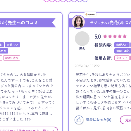
つか)先生への口コミ
光花(みつ
サジュナル：
5.0
相談内容:
来
恋愛占い
恋愛占い
匿名
気持ち
運勢・運気
使用占術:
ト
霊視・透視
タロット
2025/04/06 22:21
てきたのに、 ある瞬間から、彼
光花先生、先程はありがとうござい
たんです…！！ でも、こんなこと誰
不安がたまり、お電話させていただ
、ずっと胸の内にしまっていたので
サクといい結果も悪い結果も偽りな
してみたら… 「もっと早く話せばよ
気になっていた、意中の相手のこと
ちがスッキリしました笑✨ 先生が、
私が疑問に思っていた答えをすぐに
い切って近づいてみて！」 と言ってく
しい中にも優しさを感じるアドバイ
アクションを起こしてみたところ…
後ろばかり見ず、前向きに頑張って
！！！！！！！！✨ もう、本当に感謝し
うございました！！！✨
参考になった(
0
)
光