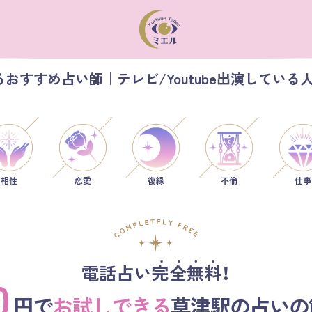
おすすめ占い師｜テレビ/Youtube出演している
相性
恋愛
仕事
復縁
不倫
電話占い完全無料！
0
円で
お試しできる
草津駅の占いの