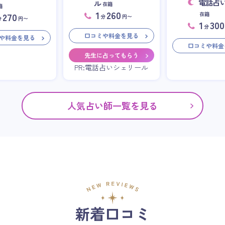
電話占
ル
在籍
籍
1
260
在籍
270
分
円〜
分
円〜
1
300
分
口コミや料金を見る
や料金を見る
口コミや料金
先生に占ってもらう
PR:電話占いシェリール
人気占い師一覧を見る
新着口コミ