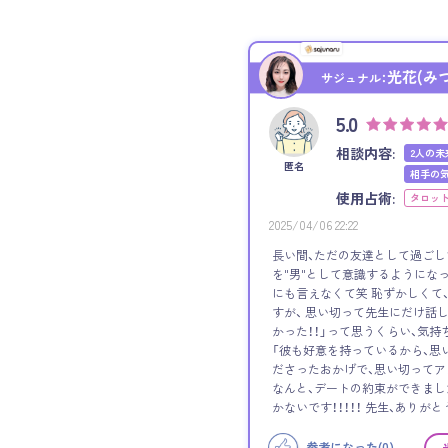
光花(み
サジュナル：
5.0
相談内容:
2人の未
匿名
相手の
使用占術:
タロッ
2025/04/06 22:22
長い間、ただの友達として過ごし
を"男"として意識するようになっ
にも言えなくて笑 恥ずかしくて
すが、 思い切って先生にだけ話
かった！！」って思うくらい、気持
「彼も好意を持っているから、思
ださったおかげで、思い切って
なんと、デートの約束ができました！
かないです！！！！！ 先生、ありがと
参考になった(
0
)