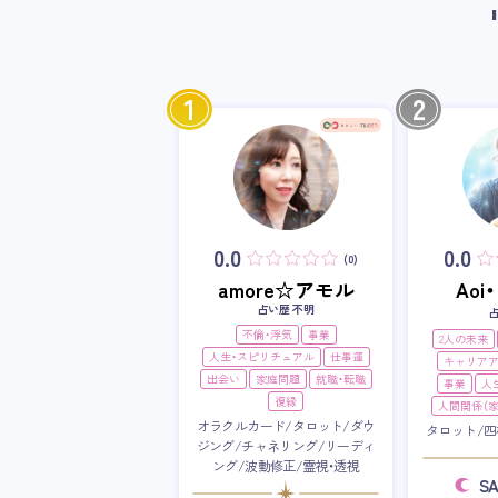
1
2
0.0
0.0
(0)
amore☆アモル
Ao
占い歴 不明
不倫・浮気
事業
2人の未来
人生・スピリチュアル
仕事運
キャリア
出会い
家庭問題
就職・転職
事業
人
復縁
人間関係（家
オラクルカード/タロット/ダウ
タロット/四
ジング/チャネリング/リーディ
ング/波動修正/霊視・透視
S