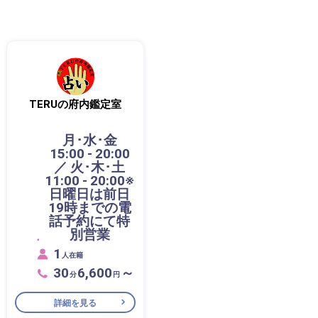
TERUの府内鑑定室
月･水･金
15:00 - 20:00
／ 火･木･土
11:00 - 20:00※
日曜日は前日
19時までの電
話予約にて特
別営業
1
人在籍
30
6,600
～
分
円
詳細を見る