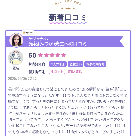
新着口コミ
サジュナル：
光花(みつか)先生への口コミ
5.0
相談内容:
2人の未来
恋愛占い
相手の気持ち
匿名
使用占術:
タロット
霊視・透視
2025/04/06 22:22
長い間、ただの友達として過ごしてきたのに、 ある瞬間から、彼を"男"とし
て意識するようになったんです…！！ でも、こんなこと誰にも言えなくて笑
恥ずかしくて、ずっと胸の内にしまっていたのですが、 思い切って先生に
だけ話してみたら… 「もっと早く話せばよかった！！」って思うくらい、気
持ちがスッキリしました笑✨ 先生が、 「彼も好意を持っているから、思い
切って近づいてみて！」 と言ってくださったおかげで、思い切ってアクショ
ンを起こしてみたところ… なんと、デートの約束ができました！！！！！！！！！
✨ もう、本当に感謝しかないです！！！！！ 先生、ありがとうございました！！！