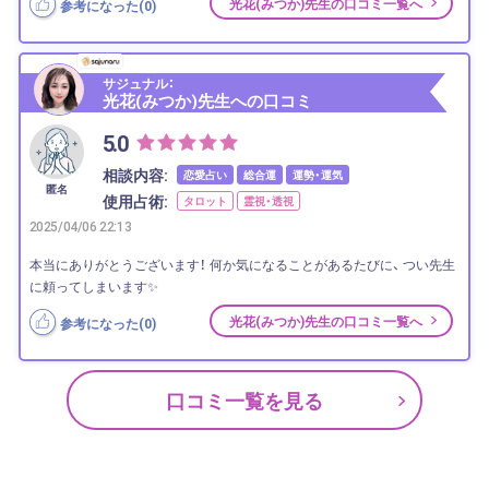
光花(みつか)先生の口コミ一覧へ
参考になった(
0
)
サジュナル：
光花(みつか)先生への口コミ
5.0
相談内容:
恋愛占い
総合運
運勢・運気
匿名
使用占術:
タロット
霊視・透視
2025/04/06 22:13
本当にありがとうございます！ 何か気になることがあるたびに、 つい先生
に頼ってしまいます✨
光花(みつか)先生の口コミ一覧へ
参考になった(
0
)
口コミ一覧を見る