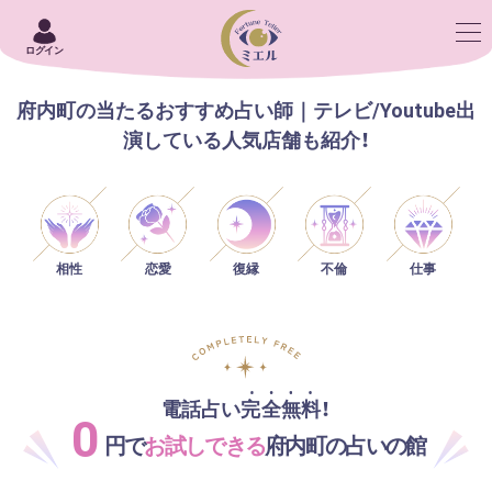
ログイン
府内町の当たるおすすめ占い師｜テレビ/Youtube出
演している人気店舗も紹介！
相性
恋愛
仕事
復縁
不倫
電話占い完全無料！
0
円で
お試しできる
府内町の占いの館