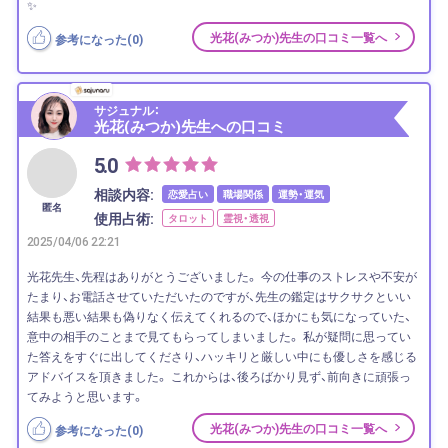
✨
光花(みつか)先生の口コミ一覧へ
参考になった(
0
)
サジュナル：
光花(みつか)先生への口コミ
5.0
相談内容:
恋愛占い
職場関係
運勢・運気
匿名
使用占術:
タロット
霊視・透視
2025/04/06 22:21
光花先生、先程はありがとうございました。 今の仕事のストレスや不安が
たまり、お電話させていただいたのですが、先生の鑑定はサクサクといい
結果も悪い結果も偽りなく伝えてくれるので、ほかにも気になっていた、
意中の相手のことまで見てもらってしまいました。 私が疑問に思ってい
た答えをすぐに出してくださり、ハッキリと厳しい中にも優しさを感じる
アドバイスを頂きました。 これからは、後ろばかり見ず、前向きに頑張っ
てみようと思います。
光花(みつか)先生の口コミ一覧へ
参考になった(
0
)