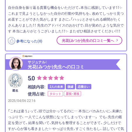
自分自身を振り返る貴重な機会をいただけて、本当に感謝しています！！✨
これまで見ようとしなかった自分の行動や気持ちを、 改めてしっかり見つ
め直すことができた気がします まさに、「ハッ」とさせられる瞬間がたく
さんありました！！ 先生のアドバイスのおかげで、目が覚めたような気分で
す 本当にありがとうございました！！✨ またぜひ相談させてください！！！
光花(みつか)先生の口コミ一覧へ
参考になった(
0
)
サジュナル：
光花(みつか)先生への口コミ
5.0
相談内容:
2人の未来
復縁
恋愛占い
匿名
使用占術:
タロット
霊視・透視
2025/04/06 22:16
「これは違う」って、頭では分かってるのに… 本当にバカみたいに、未練た
っぷりで、 一人でこんな状態になってしまっています…。 でも、先生の鑑
定を受けて、 結果を聞いて、気持ちを整理することができて、 少しだけで
すが、心が落ち着きました✨ やっぱり先生、すごく当たるし、 話していて気