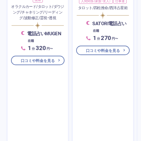
人間関係（家族・友人）
仕事運
オラクルカード/タロット/ダウジ
タロット/四柱推命/西洋占星術
ング/チャネリング/リーディン
グ/波動修正/霊視・透視
SATORI電話占い
在籍
電話占いMUGEN
1
270
分
円〜
在籍
1
320
分
円〜
口コミや料金を見る
口コミや料金を見る