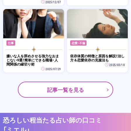
2025/12/07
仕事
恋愛・不倫
嫌いな人を辞めさせる強力なおま
依存体質の特徴と原因を解説！治し
じない9選！簡単にできる職場・人
方＆恋愛依存の克服法も
間関係の縁切り術
2025/03/18
2025/07/29
記事一覧を見る
恐ろしい程当たる占い師の口コミ
「ミエル」