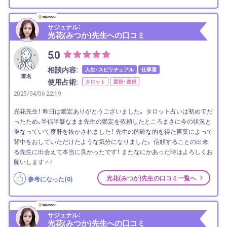
サジュナル：
光花(みつか)先生への口コミ
5.0
相談内容:
人生・スピリチュアル
仕事運
匿名
使用占術:
タロット
霊視・透視
2025/04/06 22:19
光花先生！ 昨日は鑑定ありがとうございました。 タロット占いは初めてだ
ったため、半信半疑なまま先生の鑑定を依頼したところまさに今の状況と
重なっていて度肝を抜かされました！ 先生の的確な的を得た言葉によって
背中をおしていただけたような気分になりました。 信頼することの出来
る先生に出会えて本当に良かったです！ またなにかあった時はよろしくお
願いします‍♂️‍♂️
光花(みつか)先生の口コミ一覧へ
参考になった(
0
)
サジュナル：
光花(みつか)先生への口コミ