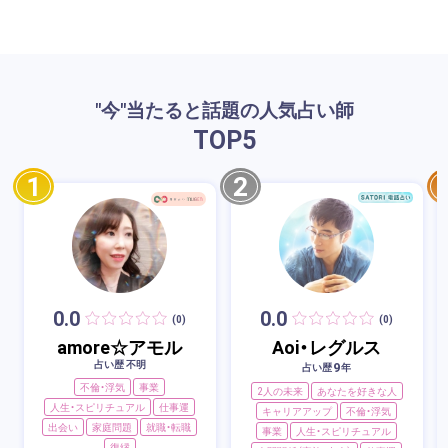
"今"当たると話題の人気占い師
TOP
5
1
2
0.0
0.0
(0)
(0)
amore☆アモル
Aoi・レグルス
占い歴 不明
9
占い歴
年
不倫・浮気
事業
2人の未来
あなたを好きな人
人生・スピリチュアル
仕事運
キャリアアップ
不倫・浮気
出会い
家庭問題
就職・転職
事業
人生・スピリチュアル
復縁