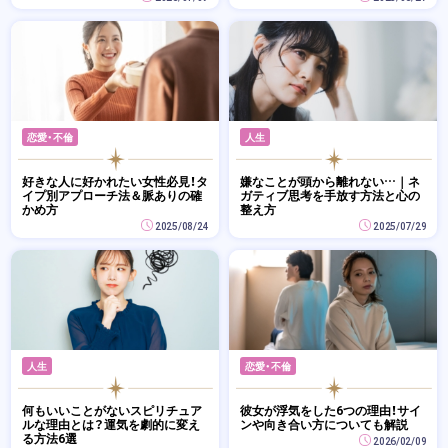
恋愛・不倫
人生
好きな人に好かれたい女性必見！タ
嫌なことが頭から離れない…｜ネ
イプ別アプローチ法＆脈ありの確
ガティブ思考を手放す方法と心の
かめ方
整え方
2025/08/24
2025/07/29
人生
恋愛・不倫
何もいいことがないスピリチュア
彼女が浮気をした6つの理由！サイ
ルな理由とは？運気を劇的に変え
ンや向き合い方についても解説
る方法6選
2026/02/09