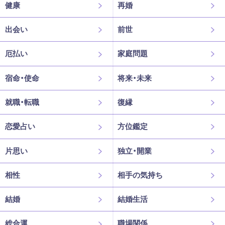
健康
再婚
出会い
前世
厄払い
家庭問題
宿命・使命
将来・未来
就職・転職
復縁
恋愛占い
方位鑑定
片思い
独立・開業
相性
相手の気持ち
結婚
結婚生活
総合運
職場関係