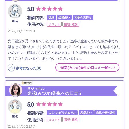
5.0
相談内容:
復縁
恋愛占い
相手の気持ち
匿名
使用占術:
タロット
霊視・透視
2025/04/06 22:18
先日鑑定を受けさせていただきました。 連絡が途絶えていた彼の事で相
談させて頂いたのですが、先生に頂いたアドバイスにとっても納得できた
ため、すぐに行動してみようと思います。 また、報告も兼ねた鑑定をさせ
て頂こうと思います。 ありがとうございました。
光花(みつか)先生の口コミ一覧へ
参考になった(
0
)
サジュナル：
光花(みつか)先生への口コミ
5.0
相談内容:
人生・スピリチュアル
恋愛占い
自己分析・適性
匿名
使用占術:
タロット
霊視・透視
2025/04/06 22:17