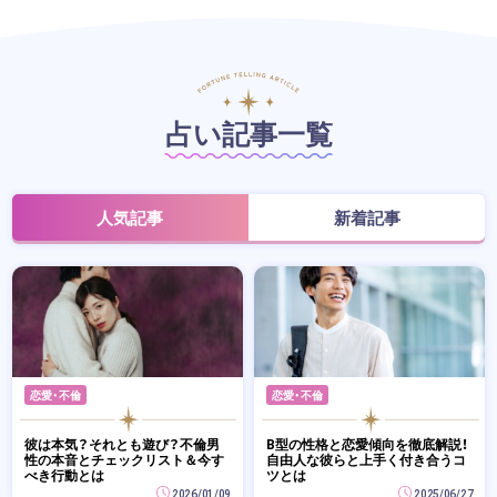
占い記事一覧
人気記事
新着記事
恋愛・不倫
恋愛・不倫
彼は本気？それとも遊び？不倫男
B型の性格と恋愛傾向を徹底解説！
性の本音とチェックリスト＆今す
自由人な彼らと上手く付き合うコ
べき行動とは
ツとは
2026/01/09
2025/06/27