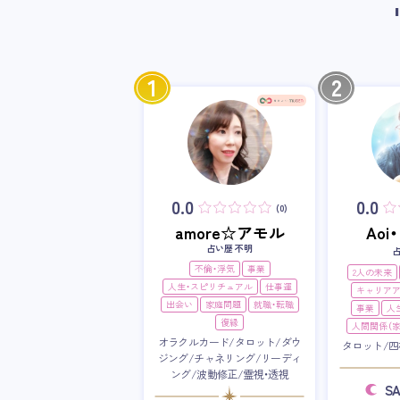
1
2
0.0
0.0
(0)
amore☆アモル
Ao
占い歴 不明
不倫・浮気
事業
2人の未来
人生・スピリチュアル
仕事運
キャリア
出会い
家庭問題
就職・転職
事業
人
復縁
人間関係（家
オラクルカード/タロット/ダウ
タロット/四
ジング/チャネリング/リーディ
ング/波動修正/霊視・透視
S