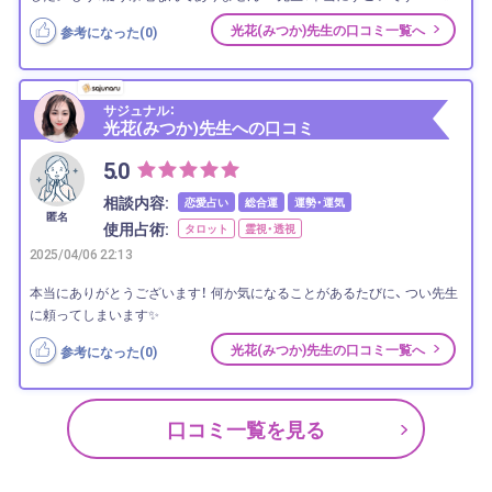
光花(みつか)先生の口コミ一覧へ
参考になった(
0
)
サジュナル：
光花(みつか)先生への口コミ
5.0
相談内容:
恋愛占い
総合運
運勢・運気
匿名
使用占術:
タロット
霊視・透視
2025/04/06 22:13
本当にありがとうございます！ 何か気になることがあるたびに、 つい先生
に頼ってしまいます✨
光花(みつか)先生の口コミ一覧へ
参考になった(
0
)
口コミ一覧を見る