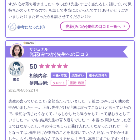
すが、心が落ち着きました✨ やっぱり先生、すごく当たるし、 話していて気
持ちがスッとするので、 相談して本当によかったです！！ ありがとうござ
いました！！ また迷ったら相談させてください！！✨
光花(みつか)先生の口コミ一覧へ
参考になった(
0
)
サジュナル：
光花(みつか)先生への口コミ
5.0
相談内容:
不倫・浮気
恋愛占い
相手の気持ち
匿名
使用占術:
タロット
霊視・透視
2025/04/06 22:14
先生の言っていたこと、全部当たっていました…。彼にはやっぱり他の女
性がいました……。 正直、先生だけが「彼は戻ってこない」と言っていたの
で、 最初は信じたくなくて、 「もしかしたら違うかも？」って思おうとして
いました…。 でも、結局先生の言う通りでした…！ 本当は、聞きたかった答
えではなかったし、 その時はちょっと受け入れたくなかったけれど… 今
となっては、先生だけが本当のことを見抜いていたんだな、って分かりま
した。 もう、疑う余地なんてありません！！ 先生、本当にすごいです…！！✨