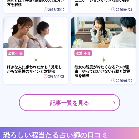
方を解説
選
2026/05/10
2026/04/21
恋愛・不倫
恋愛・不倫
好きな人に嫌われたかも？見逃し
彼女の態度が冷たくなる7つの理
がちな男性のサインと対処法
由｜やってはいけない行動と対処
法を解説
2024/11/21
2026/01/09
記事一覧を見る
恐ろしい程当たる占い師の口コミ