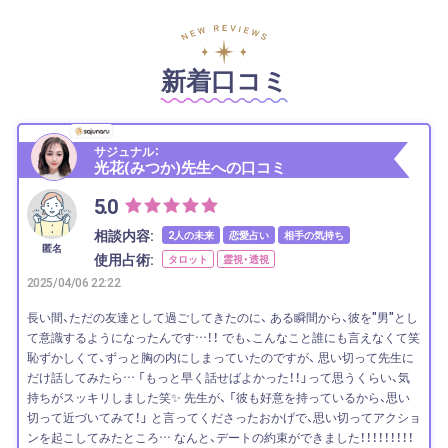
新着口コミ
サジュナル：
光花(みつか)先生への口コミ
5.0
相談内容:
2人の未来
恋愛占い
相手の気持ち
匿名
使用占術:
タロット
霊視・透視
2025/04/06 22:22
長い間、ただの友達として過ごしてきたのに、 ある瞬間から、彼を"男"とし
て意識するようになったんです…！！ でも、こんなこと誰にも言えなくて笑
恥ずかしくて、ずっと胸の内にしまっていたのですが、 思い切って先生に
だけ話してみたら… 「もっと早く話せばよかった！！」って思うくらい、気
持ちがスッキリしました笑✨ 先生が、 「彼も好意を持っているから、思い
切って近づいてみて！」 と言ってくださったおかげで、思い切ってアクショ
ンを起こしてみたところ… なんと、デートの約束ができました！！！！！！！！！