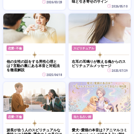
味と引き寄せのサイン
2026/03/28
2026/05/10
恋愛・不倫
スピリチュアル
他の女性の話をする男性心理と
右耳の耳鳴りが教える魂からのス
は？言動の裏にある本音と対処法
ピリチュアルメッセージ
を徹底解説
2025/07/29
2025/04/18
恋愛・不倫
当たる占い師
波長が合う人のスピリチュアルな
愛犬・愛猫の本音は？アニマルコミ
意味とは？特徴・運命の人の見分け
ュニケーションができる占い師8