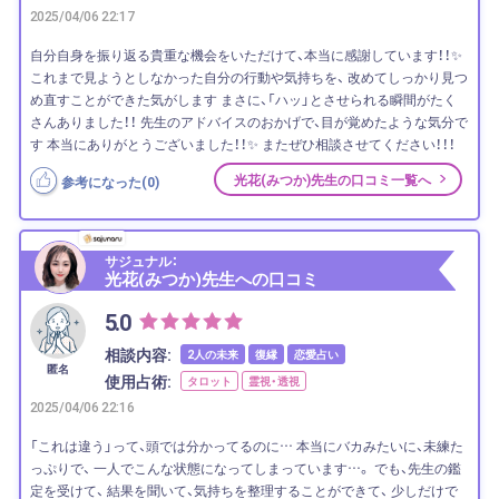
2025/04/06 22:17
自分自身を振り返る貴重な機会をいただけて、本当に感謝しています！！✨
これまで見ようとしなかった自分の行動や気持ちを、 改めてしっかり見つ
め直すことができた気がします まさに、「ハッ」とさせられる瞬間がたく
さんありました！！ 先生のアドバイスのおかげで、目が覚めたような気分で
す 本当にありがとうございました！！✨ またぜひ相談させてください！！！
光花(みつか)先生の口コミ一覧へ
参考になった(
0
)
サジュナル：
光花(みつか)先生への口コミ
5.0
相談内容:
2人の未来
復縁
恋愛占い
匿名
使用占術:
タロット
霊視・透視
2025/04/06 22:16
「これは違う」って、頭では分かってるのに… 本当にバカみたいに、未練た
っぷりで、 一人でこんな状態になってしまっています…。 でも、先生の鑑
定を受けて、 結果を聞いて、気持ちを整理することができて、 少しだけで