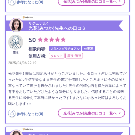
光花(みつか)先生の口コミ一覧へ
参考になった(
0
)
サジュナル：
光花(みつか)先生への口コミ
5.0
相談内容:
人生・スピリチュアル
仕事運
匿名
使用占術:
タロット
霊視・透視
2025/04/06 22:19
光花先生！ 昨日は鑑定ありがとうございました。 タロット占いは初めてだ
ったため、半信半疑なまま先生の鑑定を依頼したところまさに今の状況と
重なっていて度肝を抜かされました！ 先生の的確な的を得た言葉によって
背中をおしていただけたような気分になりました。 信頼することの出来
る先生に出会えて本当に良かったです！ またなにかあった時はよろしくお
願いします‍♂️‍♂️
光花(みつか)先生の口コミ一覧へ
参考になった(
0
)