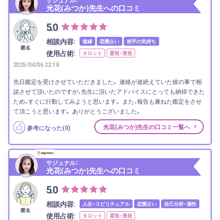
サジュナル：
光花(みつか)先生への口コミ
5.0
相談内容:
復縁
恋愛占い
相手の気持ち
匿名
使用占術:
タロット
霊視・透視
2025/04/06 22:18
先日鑑定を受けさせていただきました。 連絡が途絶えていた彼の事で相
談させて頂いたのですが、先生に頂いたアドバイスにとっても納得できた
ため、すぐに行動してみようと思います。 また、報告も兼ねた鑑定をさせ
て頂こうと思います。 ありがとうございました。
光花(みつか)先生の口コミ一覧へ
参考になった(
0
)
サジュナル：
光花(みつか)先生への口コミ
5.0
相談内容:
人生・スピリチュアル
恋愛占い
自己分析・適性
匿名
使用占術:
タロット
霊視・透視