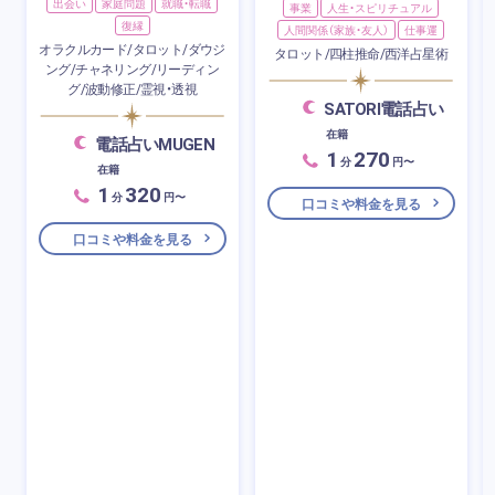
出会い
家庭問題
就職・転職
事業
人生・スピリチュアル
復縁
人間関係（家族・友人）
仕事運
オラクルカード/タロット/ダウジ
タロット/四柱推命/西洋占星術
ング/チャネリング/リーディン
グ/波動修正/霊視・透視
SATORI電話占い
在籍
電話占いMUGEN
1
270
分
円〜
在籍
1
320
分
円〜
口コミや料金を見る
口コミや料金を見る