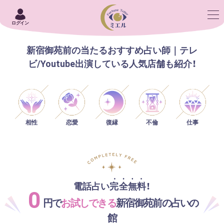
ログイン
新宿御苑前の当たるおすすめ占い師｜テレ
ビ/Youtube出演している人気店舗も紹介！
相性
恋愛
仕事
復縁
不倫
電話占い完全無料！
0
円で
お試しできる
新宿御苑前の占いの
館