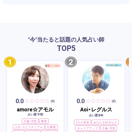
"今"当たると話題の人気占い師
TOP
5
1
2
0.0
0.0
(0)
(0)
amore☆アモル
Aoi・レグルス
占い歴 不明
9
占い歴
年
不倫・浮気
事業
2人の未来
あなたを好きな人
人生・スピリチュアル
仕事運
キャリアアップ
不倫・浮気