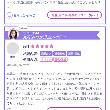
✨ もう、本当に感謝しかないです！！！！！ 先生、ありがとうございました！！！
✨
光花(みつか)先生の口コミ一覧へ
参考になった(
0
)
サジュナル：
光花(みつか)先生への口コミ
5.0
相談内容:
恋愛占い
職場関係
運勢・運気
匿名
使用占術:
タロット
霊視・透視
2025/04/06 22:21
光花先生、先程はありがとうございました。 今の仕事のストレスや不安が
たまり、お電話させていただいたのですが、先生の鑑定はサクサクといい
結果も悪い結果も偽りなく伝えてくれるので、ほかにも気になっていた、
意中の相手のことまで見てもらってしまいました。 私が疑問に思ってい
た答えをすぐに出してくださり、ハッキリと厳しい中にも優しさを感じる
アドバイスを頂きました。 これからは、後ろばかり見ず、前向きに頑張っ
てみようと思います。