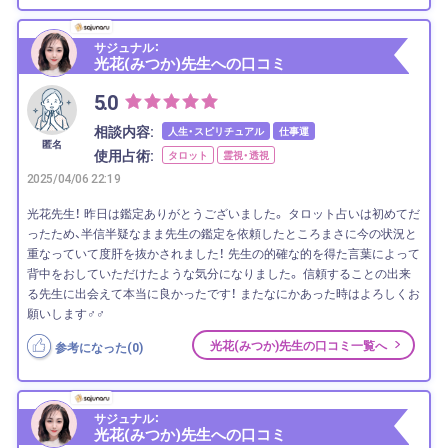
サジュナル：
光花(みつか)先生への口コミ
5.0
相談内容:
人生・スピリチュアル
仕事運
匿名
使用占術:
タロット
霊視・透視
2025/04/06 22:19
光花先生！ 昨日は鑑定ありがとうございました。 タロット占いは初めてだ
ったため、半信半疑なまま先生の鑑定を依頼したところまさに今の状況と
重なっていて度肝を抜かされました！ 先生の的確な的を得た言葉によって
背中をおしていただけたような気分になりました。 信頼することの出来
る先生に出会えて本当に良かったです！ またなにかあった時はよろしくお
願いします‍♂️‍♂️
光花(みつか)先生の口コミ一覧へ
参考になった(
0
)
サジュナル：
光花(みつか)先生への口コミ