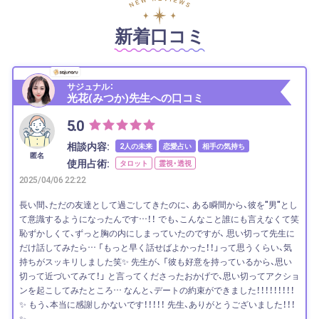
新着口コミ
サジュナル：
光花(みつか)先生への口コミ
5.0
相談内容:
2人の未来
恋愛占い
相手の気持ち
匿名
使用占術:
タロット
霊視・透視
2025/04/06 22:22
長い間、ただの友達として過ごしてきたのに、 ある瞬間から、彼を"男"とし
て意識するようになったんです…！！ でも、こんなこと誰にも言えなくて笑
恥ずかしくて、ずっと胸の内にしまっていたのですが、 思い切って先生に
だけ話してみたら… 「もっと早く話せばよかった！！」って思うくらい、気
持ちがスッキリしました笑✨ 先生が、 「彼も好意を持っているから、思い
切って近づいてみて！」 と言ってくださったおかげで、思い切ってアクショ
ンを起こしてみたところ… なんと、デートの約束ができました！！！！！！！！！
✨ もう、本当に感謝しかないです！！！！！ 先生、ありがとうございました！！！
✨