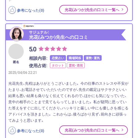
光花(みつか)先生の口コミ一覧へ
参考になった(
0
)
サジュナル：
光花(みつか)先生への口コミ
5.0
相談内容:
恋愛占い
職場関係
運勢・運気
匿名
使用占術:
タロット
霊視・透視
2025/04/06 22:21
光花先生、先程はありがとうございました。 今の仕事のストレスや不安が
たまり、お電話させていただいたのですが、先生の鑑定はサクサクといい
結果も悪い結果も偽りなく伝えてくれるので、ほかにも気になっていた、
意中の相手のことまで見てもらってしまいました。 私が疑問に思ってい
た答えをすぐに出してくださり、ハッキリと厳しい中にも優しさを感じる
アドバイスを頂きました。 これからは、後ろばかり見ず、前向きに頑張っ
てみようと思います。
光花(みつか)先生の口コミ一覧へ
参考になった(
0
)