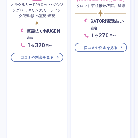
オラクルカード/タロット/ダウジ
タロット/四柱推命/西洋占星術
ング/チャネリング/リーディン
グ/波動修正/霊視・透視
SATORI電話占い
在籍
電話占いMUGEN
1
270
分
円〜
在籍
1
320
分
円〜
口コミや料金を見る
口コミや料金を見る