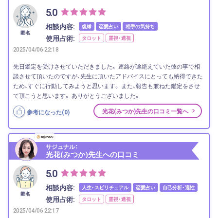
5.0
相談内容:
復縁
恋愛占い
相手の気持ち
匿名
使用占術:
タロット
霊視・透視
2025/04/06 22:18
先日鑑定を受けさせていただきました。 連絡が途絶えていた彼の事で相
談させて頂いたのですが、先生に頂いたアドバイスにとっても納得できた
ため、すぐに行動してみようと思います。 また、報告も兼ねた鑑定をさせ
て頂こうと思います。 ありがとうございました。
光花(みつか)先生の口コミ一覧へ
参考になった(
0
)
サジュナル：
光花(みつか)先生への口コミ
5.0
相談内容:
人生・スピリチュアル
恋愛占い
自己分析・適性
匿名
使用占術:
タロット
霊視・透視
2025/04/06 22:17