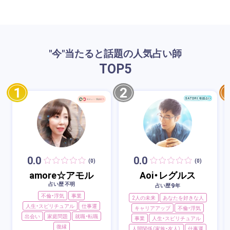
"今"当たると話題の人気占い師
TOP
5
1
2
0.0
0.0
(0)
(0)
amore☆アモル
Aoi・レグルス
占い歴 不明
9
占い歴
年
不倫・浮気
事業
2人の未来
あなたを好きな人
人生・スピリチュアル
仕事運
キャリアアップ
不倫・浮気
出会い
家庭問題
就職・転職
事業
人生・スピリチュアル
復縁
人間関係（家族・友人）
仕事運