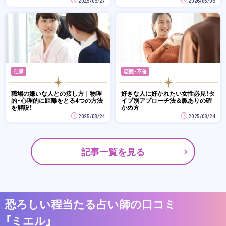
2025/06/27
2026/05/06
仕事
恋愛・不倫
職場の嫌いな人との接し方｜物理
好きな人に好かれたい女性必見！タ
的・心理的に距離をとる4つの方法
イプ別アプローチ法＆脈ありの確
を解説！
かめ方
2025/08/24
2025/08/24
記事一覧を見る
恐ろしい程当たる占い師の口コミ
「ミエル」