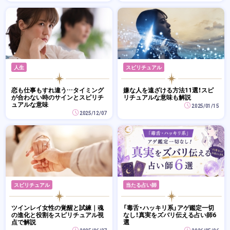
人生
スピリチュアル
恋も仕事もすれ違う…タイミング
嫌な人を遠ざける方法11選！スピ
が合わない時のサインとスピリチ
リチュアルな意味も解説
ュアルな意味
2025/01/15
2025/12/07
スピリチュアル
当たる占い師
ツインレイ女性の覚醒と試練｜魂
「毒舌・ハッキリ系」アゲ鑑定一切
の進化と役割をスピリチュアル視
なし！真実をズバリ伝える占い師6
点で解説
選