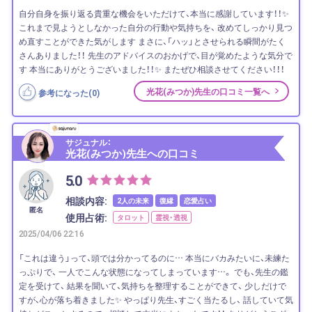
自分自身を振り返る貴重な機会をいただけて、本当に感謝しています！！✨
これまで見ようとしなかった自分の行動や気持ちを、 改めてしっかり見つ
め直すことができた気がします まさに、「ハッ」とさせられる瞬間がたく
さんありました！！ 先生のアドバイスのおかげで、目が覚めたような気分で
す 本当にありがとうございました！！✨ またぜひ相談させてください！！！
光花(みつか)先生の口コミ一覧へ
参考になった(
0
)
サジュナル：
光花(みつか)先生への口コミ
5.0
相談内容:
2人の未来
復縁
恋愛占い
匿名
使用占術:
タロット
霊視・透視
2025/04/06 22:16
「これは違う」って、頭では分かってるのに… 本当にバカみたいに、未練た
っぷりで、 一人でこんな状態になってしまっています…。 でも、先生の鑑
定を受けて、 結果を聞いて、気持ちを整理することができて、 少しだけで
すが、心が落ち着きました✨ やっぱり先生、すごく当たるし、 話していて気