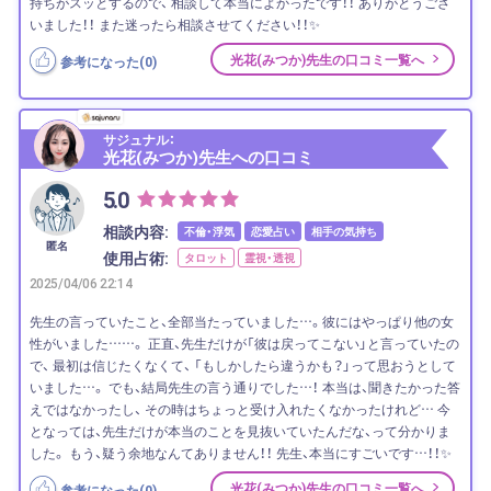
持ちがスッとするので、 相談して本当によかったです！！ ありがとうござ
いました！！ また迷ったら相談させてください！！✨
光花(みつか)先生の口コミ一覧へ
参考になった(
0
)
サジュナル：
光花(みつか)先生への口コミ
5.0
相談内容:
不倫・浮気
恋愛占い
相手の気持ち
匿名
使用占術:
タロット
霊視・透視
2025/04/06 22:14
先生の言っていたこと、全部当たっていました…。彼にはやっぱり他の女
性がいました……。 正直、先生だけが「彼は戻ってこない」と言っていたの
で、 最初は信じたくなくて、 「もしかしたら違うかも？」って思おうとして
いました…。 でも、結局先生の言う通りでした…！ 本当は、聞きたかった答
えではなかったし、 その時はちょっと受け入れたくなかったけれど… 今
となっては、先生だけが本当のことを見抜いていたんだな、って分かりま
した。 もう、疑う余地なんてありません！！ 先生、本当にすごいです…！！✨
光花(みつか)先生の口コミ一覧へ
参考になった(
0
)