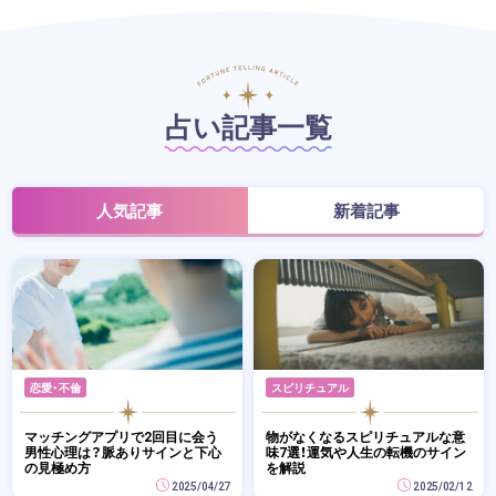
占い記事一覧
人気記事
新着記事
恋愛・不倫
スピリチュアル
マッチングアプリで2回目に会う
物がなくなるスピリチュアルな意
男性心理は？脈ありサインと下心
味7選！運気や人生の転機のサイン
の見極め方
を解説
2025/04/27
2025/02/12