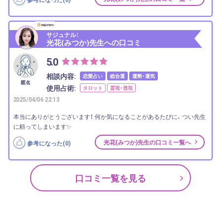
サジュナル：
光花(みつか)先生への口コミ
5.0
相談内容:
恋愛占い
総合運
運勢・運気
匿名
使用占術:
タロット
霊視・透視
2025/04/06 22:13
本当にありがとうございます！ 何か気になることがあるたびに、 つい先生
に頼ってしまいます✨
光花(みつか)先生の口コミ一覧へ
参考になった(
0
)
口コミ一覧を見る