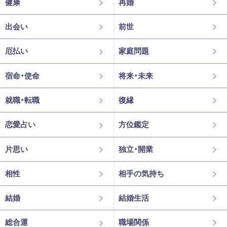
健康
再婚
出会い
前世
厄払い
家庭問題
宿命・使命
将来・未来
就職・転職
復縁
恋愛占い
方位鑑定
片思い
独立・開業
相性
相手の気持ち
結婚
結婚生活
総合運
職場関係