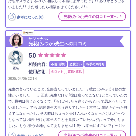
持ちがスッとするので、 相談して本当によかったです！！ ありがとうござ
いました！！ また迷ったら相談させてください！！✨
光花(みつか)先生の口コミ一覧へ
参考になった(
0
)
サジュナル：
光花(みつか)先生への口コミ
5.0
相談内容:
不倫・浮気
恋愛占い
相手の気持ち
匿名
使用占術:
タロット
霊視・透視
2025/04/06 22:14
先生の言っていたこと、全部当たっていました…。彼にはやっぱり他の女
性がいました……。 正直、先生だけが「彼は戻ってこない」と言っていたの
で、 最初は信じたくなくて、 「もしかしたら違うかも？」って思おうとして
いました…。 でも、結局先生の言う通りでした…！ 本当は、聞きたかった答
えではなかったし、 その時はちょっと受け入れたくなかったけれど… 今
となっては、先生だけが本当のことを見抜いていたんだな、って分かりま
した。 もう、疑う余地なんてありません！！ 先生、本当にすごいです…！！✨
光花(みつか)先生の口コミ一覧へ
参考になった(
0
)