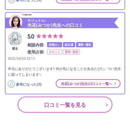
サジュナル：
光花(みつか)先生への口コミ
5.0
相談内容:
恋愛占い
総合運
運勢・運気
匿名
使用占術:
タロット
霊視・透視
2025/04/06 22:13
本当にありがとうございます！ 何か気になることがあるたびに、 つい先生
に頼ってしまいます✨
光花(みつか)先生の口コミ一覧へ
参考になった(
0
)
口コミ一覧を見る