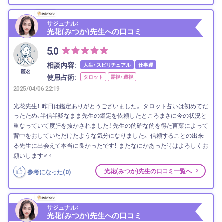
サジュナル：
光花(みつか)先生への口コミ
5.0
相談内容:
人生・スピリチュアル
仕事運
匿名
使用占術:
タロット
霊視・透視
2025/04/06 22:19
光花先生！ 昨日は鑑定ありがとうございました。 タロット占いは初めてだ
ったため、半信半疑なまま先生の鑑定を依頼したところまさに今の状況と
重なっていて度肝を抜かされました！ 先生の的確な的を得た言葉によって
背中をおしていただけたような気分になりました。 信頼することの出来
る先生に出会えて本当に良かったです！ またなにかあった時はよろしくお
願いします‍♂️‍♂️
光花(みつか)先生の口コミ一覧へ
参考になった(
0
)
サジュナル：
光花(みつか)先生への口コミ