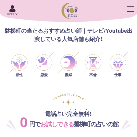
ログイン
磐梯町の当たるおすすめ占い師｜テレビ/Youtube出
演している人気店舗も紹介！
相性
恋愛
仕事
復縁
不倫
電話占い完全無料！
0
円で
お試しできる
磐梯町の占いの館