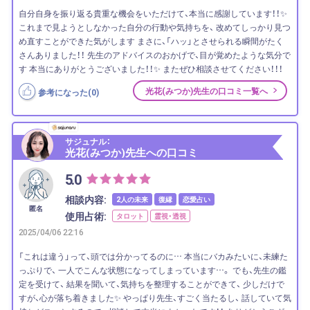
自分自身を振り返る貴重な機会をいただけて、本当に感謝しています！！✨
これまで見ようとしなかった自分の行動や気持ちを、 改めてしっかり見つ
め直すことができた気がします まさに、「ハッ」とさせられる瞬間がたく
さんありました！！ 先生のアドバイスのおかげで、目が覚めたような気分で
す 本当にありがとうございました！！✨ またぜひ相談させてください！！！
光花(みつか)先生の口コミ一覧へ
参考になった(
0
)
サジュナル：
光花(みつか)先生への口コミ
5.0
相談内容:
2人の未来
復縁
恋愛占い
匿名
使用占術:
タロット
霊視・透視
2025/04/06 22:16
「これは違う」って、頭では分かってるのに… 本当にバカみたいに、未練た
っぷりで、 一人でこんな状態になってしまっています…。 でも、先生の鑑
定を受けて、 結果を聞いて、気持ちを整理することができて、 少しだけで
すが、心が落ち着きました✨ やっぱり先生、すごく当たるし、 話していて気