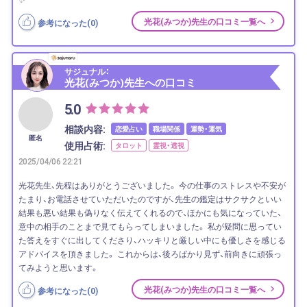
光花(みつか)先生の口コミ一覧へ
参考になった(
0
)
サジュナル：
光花(みつか)先生への口コミ
5.0
相談内容:
恋愛占い
職場関係
運勢・運気
匿名
使用占術:
タロット
霊視・透視
2025/04/06 22:21
光花先生、先程はありがとうございました。 今の仕事のストレスや不安が
たまり、お電話させていただいたのですが、先生の鑑定はサクサクといい
結果も悪い結果も偽りなく伝えてくれるので、ほかにも気になっていた、
意中の相手のことまで見てもらってしまいました。 私が疑問に思ってい
た答えをすぐに出してくださり、ハッキリと厳しい中にも優しさを感じる
アドバイスを頂きました。 これからは、後ろばかり見ず、前向きに頑張っ
てみようと思います。
光花(みつか)先生の口コミ一覧へ
参考になった(
0
)