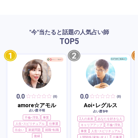
"今"当たると話題の人気占い師
TOP
5
1
2
0.0
0.0
(0)
(0)
amore☆アモル
Aoi・レグルス
占い歴 不明
9
占い歴
年
不倫・浮気
事業
2人の未来
あなたを好きな人
人生・スピリチュアル
仕事運
キャリアアップ
不倫・浮気
出会い
家庭問題
就職・転職
事業
人生・スピリチュアル
復縁
人間関係（家族・友人）
仕事運