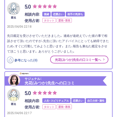
5.0
相談内容:
復縁
恋愛占い
相手の気持ち
匿名
使用占術:
タロット
霊視・透視
2025/04/06 22:18
先日鑑定を受けさせていただきました。 連絡が途絶えていた彼の事で相
談させて頂いたのですが、先生に頂いたアドバイスにとっても納得できた
ため、すぐに行動してみようと思います。 また、報告も兼ねた鑑定をさせ
て頂こうと思います。 ありがとうございました。
光花(みつか)先生の口コミ一覧へ
参考になった(
0
)
サジュナル：
光花(みつか)先生への口コミ
5.0
相談内容:
人生・スピリチュアル
恋愛占い
自己分析・適性
匿名
使用占術:
タロット
霊視・透視
2025/04/06 22:17