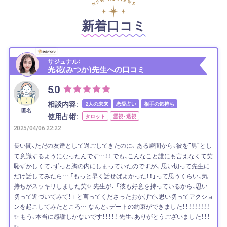
新着口コミ
サジュナル：
光花(みつか)先生への口コミ
5.0
相談内容:
2人の未来
恋愛占い
相手の気持ち
匿名
使用占術:
タロット
霊視・透視
2025/04/06 22:22
長い間、ただの友達として過ごしてきたのに、 ある瞬間から、彼を"男"とし
て意識するようになったんです…！！ でも、こんなこと誰にも言えなくて笑
恥ずかしくて、ずっと胸の内にしまっていたのですが、 思い切って先生に
だけ話してみたら… 「もっと早く話せばよかった！！」って思うくらい、気
持ちがスッキリしました笑✨ 先生が、 「彼も好意を持っているから、思い
切って近づいてみて！」 と言ってくださったおかげで、思い切ってアクショ
ンを起こしてみたところ… なんと、デートの約束ができました！！！！！！！！！
✨ もう、本当に感謝しかないです！！！！！ 先生、ありがとうございました！！！
✨