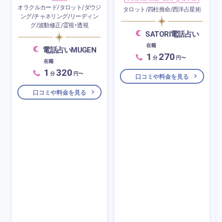
オラクルカード/タロット/ダウジ
タロット/四柱推命/西洋占星術
ング/チャネリング/リーディン
グ/波動修正/霊視・透視
SATORI電話占い
在籍
電話占いMUGEN
1
270
分
円〜
在籍
1
320
分
円〜
口コミや料金を見る
口コミや料金を見る