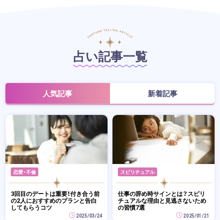
占い記事一覧
人気記事
新着記事
恋愛・不倫
スピリチュアル
3回目のデートは重要！付き合う前
仕事の辞め時サインとは？スピリ
の2人におすすめのプランと告白
チュアルな理由と見逃さないため
してもらうコツ
の習慣7選
2025/03/24
2025/01/21