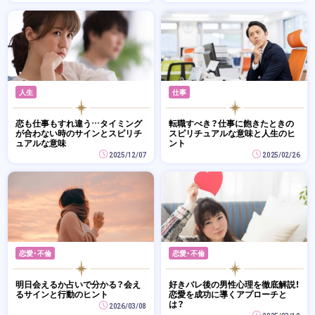
人生
仕事
恋も仕事もすれ違う…タイミング
転職すべき？仕事に飽きたときの
が合わない時のサインとスピリチ
スピリチュアルな意味と人生のヒ
ュアルな意味
ント
2025/12/07
2025/02/26
恋愛・不倫
恋愛・不倫
明日会えるか占いで分かる？会え
好きバレ後の男性心理を徹底解説！
るサインと行動のヒント
恋愛を成功に導くアプローチと
は？
2026/03/08