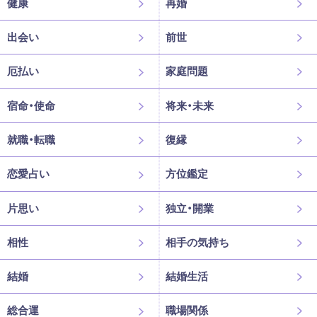
健康
再婚
出会い
前世
厄払い
家庭問題
宿命・使命
将来・未来
就職・転職
復縁
恋愛占い
方位鑑定
片思い
独立・開業
相性
相手の気持ち
結婚
結婚生活
総合運
職場関係