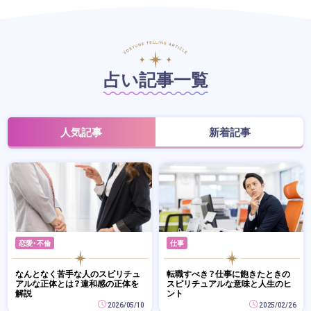
占い記事一覧
人気記事
新着記事
恋愛・不倫
仕事
なんとなく苦手な人のスピリチュ
転職すべき？仕事に飽きたときの
アルな正体とは？違和感の正体を
スピリチュアルな意味と人生のヒ
解説
ント
2026/05/10
2025/02/26