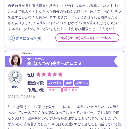
自分自身を振り返る貴重な機会をいただけて、本当に感謝しています！！✨
これまで見ようとしなかった自分の行動や気持ちを、 改めてしっかり見つ
め直すことができた気がします まさに、「ハッ」とさせられる瞬間がたく
さんありました！！ 先生のアドバイスのおかげで、目が覚めたような気分で
す 本当にありがとうございました！！✨ またぜひ相談させてください！！！
光花(みつか)先生の口コミ一覧へ
参考になった(
0
)
サジュナル：
光花(みつか)先生への口コミ
5.0
相談内容:
2人の未来
復縁
恋愛占い
匿名
使用占術:
タロット
霊視・透視
2025/04/06 22:16
「これは違う」って、頭では分かってるのに… 本当にバカみたいに、未練た
っぷりで、 一人でこんな状態になってしまっています…。 でも、先生の鑑
定を受けて、 結果を聞いて、気持ちを整理することができて、 少しだけで
すが、心が落ち着きました✨ やっぱり先生、すごく当たるし、 話していて気