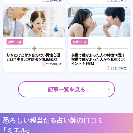
2025/07/29
2025/03/13
恋愛・不倫
恋愛・不倫
好きだけど付き合わない男性心理
前世で縁があった人の特徴10選｜
とは？本音と対処法を徹底解説！
前世で縁があった人かを見抜くポ
イントも解説！
2025/04/22
2025/09/22
記事一覧を見る
恐ろしい程当たる占い師の口コミ
「ミエル」