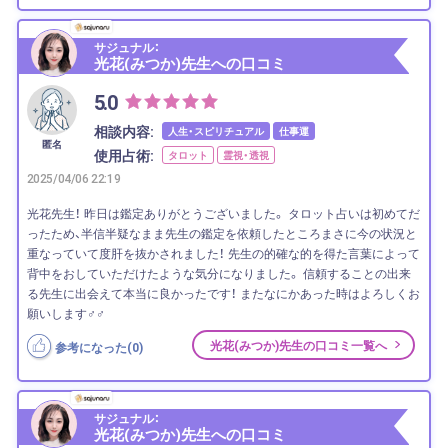
サジュナル：
光花(みつか)先生への口コミ
5.0
相談内容:
人生・スピリチュアル
仕事運
匿名
使用占術:
タロット
霊視・透視
2025/04/06 22:19
光花先生！ 昨日は鑑定ありがとうございました。 タロット占いは初めてだ
ったため、半信半疑なまま先生の鑑定を依頼したところまさに今の状況と
重なっていて度肝を抜かされました！ 先生の的確な的を得た言葉によって
背中をおしていただけたような気分になりました。 信頼することの出来
る先生に出会えて本当に良かったです！ またなにかあった時はよろしくお
願いします‍♂️‍♂️
光花(みつか)先生の口コミ一覧へ
参考になった(
0
)
サジュナル：
光花(みつか)先生への口コミ