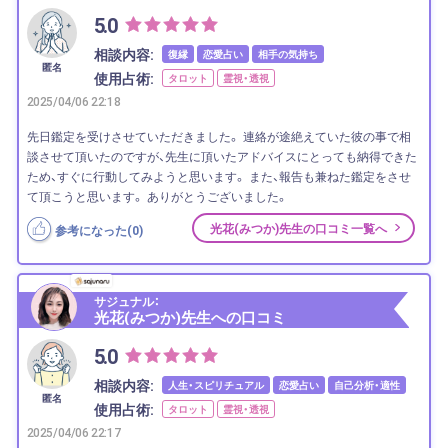
5.0
相談内容:
復縁
恋愛占い
相手の気持ち
匿名
使用占術:
タロット
霊視・透視
2025/04/06 22:18
先日鑑定を受けさせていただきました。 連絡が途絶えていた彼の事で相
談させて頂いたのですが、先生に頂いたアドバイスにとっても納得できた
ため、すぐに行動してみようと思います。 また、報告も兼ねた鑑定をさせ
て頂こうと思います。 ありがとうございました。
光花(みつか)先生の口コミ一覧へ
参考になった(
0
)
サジュナル：
光花(みつか)先生への口コミ
5.0
相談内容:
人生・スピリチュアル
恋愛占い
自己分析・適性
匿名
使用占術:
タロット
霊視・透視
2025/04/06 22:17