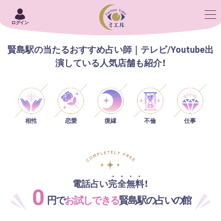
ログイン
賢島駅の当たるおすすめ占い師｜テレビ/Youtube出
演している人気店舗も紹介！
相性
恋愛
仕事
復縁
不倫
電話占い完全無料！
0
円で
お試しできる
賢島駅の占いの館