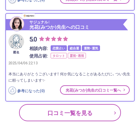
サジュナル：
光花(みつか)先生への口コミ
5.0
相談内容:
恋愛占い
総合運
運勢・運気
匿名
使用占術:
タロット
霊視・透視
2025/04/06 22:13
本当にありがとうございます！ 何か気になることがあるたびに、 つい先生
に頼ってしまいます✨
光花(みつか)先生の口コミ一覧へ
参考になった(
0
)
口コミ一覧を見る