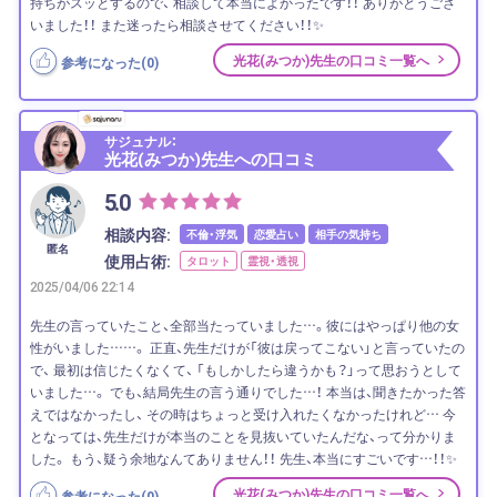
持ちがスッとするので、 相談して本当によかったです！！ ありがとうござ
いました！！ また迷ったら相談させてください！！✨
光花(みつか)先生の口コミ一覧へ
参考になった(
0
)
サジュナル：
光花(みつか)先生への口コミ
5.0
相談内容:
不倫・浮気
恋愛占い
相手の気持ち
匿名
使用占術:
タロット
霊視・透視
2025/04/06 22:14
先生の言っていたこと、全部当たっていました…。彼にはやっぱり他の女
性がいました……。 正直、先生だけが「彼は戻ってこない」と言っていたの
で、 最初は信じたくなくて、 「もしかしたら違うかも？」って思おうとして
いました…。 でも、結局先生の言う通りでした…！ 本当は、聞きたかった答
えではなかったし、 その時はちょっと受け入れたくなかったけれど… 今
となっては、先生だけが本当のことを見抜いていたんだな、って分かりま
した。 もう、疑う余地なんてありません！！ 先生、本当にすごいです…！！✨
光花(みつか)先生の口コミ一覧へ
参考になった(
0
)