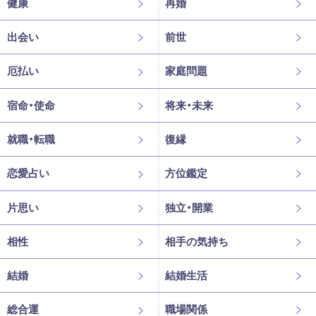
健康
再婚
出会い
前世
厄払い
家庭問題
宿命・使命
将来・未来
就職・転職
復縁
恋愛占い
方位鑑定
片思い
独立・開業
相性
相手の気持ち
結婚
結婚生活
総合運
職場関係