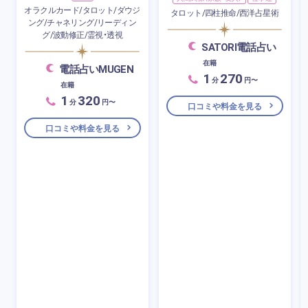
オラクルカード/タロット/ダウジ
タロット/四柱推命/西洋占星術
ング/チャネリング/リーディン
グ/波動修正/霊視・透視
SATORI電話占い
在籍
電話占いMUGEN
1
270
分
円〜
在籍
1
320
分
円〜
口コミや料金を見る
口コミや料金を見る