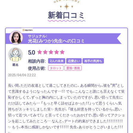
新着口コミ
サジュナル：
光花(みつか)先生への口コミ
5.0
相談内容:
2人の未来
恋愛占い
相手の気持ち
匿名
使用占術:
タロット
霊視・透視
2025/04/06 22:22
長い間、ただの友達として過ごしてきたのに、 ある瞬間から、彼を"男"とし
て意識するようになったんです…！！ でも、こんなこと誰にも言えなくて笑
恥ずかしくて、ずっと胸の内にしまっていたのですが、 思い切って先生に
だけ話してみたら… 「もっと早く話せばよかった！！」って思うくらい、気
持ちがスッキリしました笑✨ 先生が、 「彼も好意を持っているから、思い
切って近づいてみて！」 と言ってくださったおかげで、思い切ってアクショ
ンを起こしてみたところ… なんと、デートの約束ができました！！！！！！！！！
✨ もう、本当に感謝しかないです！！！！！ 先生、ありがとうございました！！！
✨