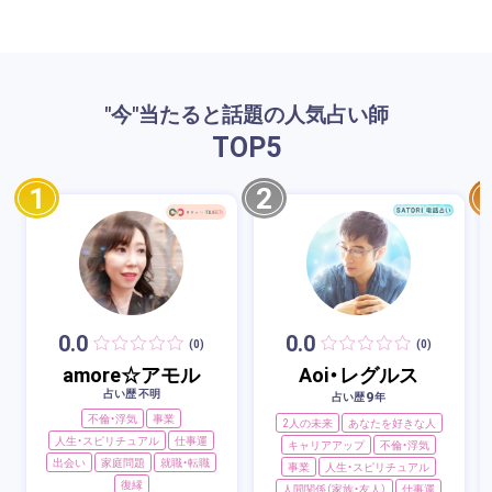
"今"当たると話題の人気占い師
TOP
5
1
2
0.0
0.0
(0)
(0)
amore☆アモル
Aoi・レグルス
占い歴 不明
9
占い歴
年
不倫・浮気
事業
2人の未来
あなたを好きな人
人生・スピリチュアル
仕事運
キャリアアップ
不倫・浮気
出会い
家庭問題
就職・転職
事業
人生・スピリチュアル
復縁
人間関係（家族・友人）
仕事運