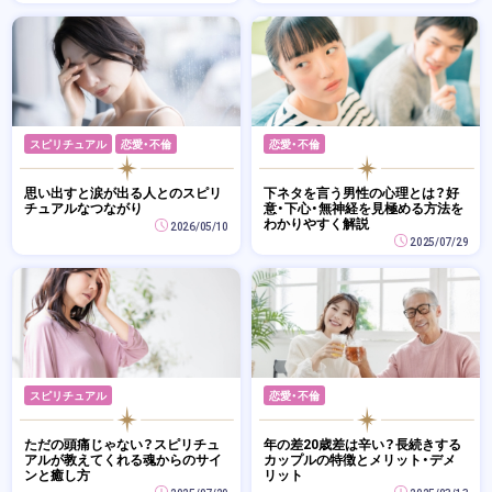
スピリチュアル
恋愛・不倫
恋愛・不倫
思い出すと涙が出る人とのスピリ
下ネタを言う男性の心理とは？好
チュアルなつながり
意・下心・無神経を見極める方法を
わかりやすく解説
2026/05/10
2025/07/29
スピリチュアル
恋愛・不倫
ただの頭痛じゃない？スピリチュ
年の差20歳差は辛い？長続きする
アルが教えてくれる魂からのサイ
カップルの特徴とメリット・デメ
ンと癒し方
リット