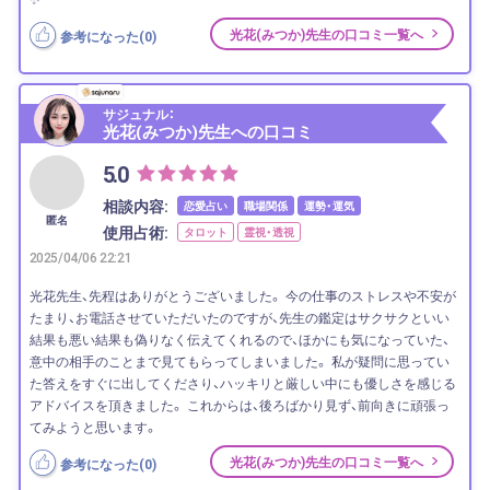
光花(みつか)先生の口コミ一覧へ
参考になった(
0
)
サジュナル：
光花(みつか)先生への口コミ
5.0
相談内容:
恋愛占い
職場関係
運勢・運気
匿名
使用占術:
タロット
霊視・透視
2025/04/06 22:21
光花先生、先程はありがとうございました。 今の仕事のストレスや不安が
たまり、お電話させていただいたのですが、先生の鑑定はサクサクといい
結果も悪い結果も偽りなく伝えてくれるので、ほかにも気になっていた、
意中の相手のことまで見てもらってしまいました。 私が疑問に思ってい
た答えをすぐに出してくださり、ハッキリと厳しい中にも優しさを感じる
アドバイスを頂きました。 これからは、後ろばかり見ず、前向きに頑張っ
てみようと思います。
光花(みつか)先生の口コミ一覧へ
参考になった(
0
)