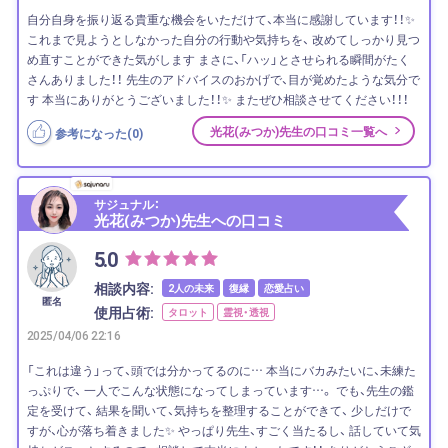
自分自身を振り返る貴重な機会をいただけて、本当に感謝しています！！✨
これまで見ようとしなかった自分の行動や気持ちを、 改めてしっかり見つ
め直すことができた気がします まさに、「ハッ」とさせられる瞬間がたく
さんありました！！ 先生のアドバイスのおかげで、目が覚めたような気分で
す 本当にありがとうございました！！✨ またぜひ相談させてください！！！
光花(みつか)先生の口コミ一覧へ
参考になった(
0
)
サジュナル：
光花(みつか)先生への口コミ
5.0
相談内容:
2人の未来
復縁
恋愛占い
匿名
使用占術:
タロット
霊視・透視
2025/04/06 22:16
「これは違う」って、頭では分かってるのに… 本当にバカみたいに、未練た
っぷりで、 一人でこんな状態になってしまっています…。 でも、先生の鑑
定を受けて、 結果を聞いて、気持ちを整理することができて、 少しだけで
すが、心が落ち着きました✨ やっぱり先生、すごく当たるし、 話していて気