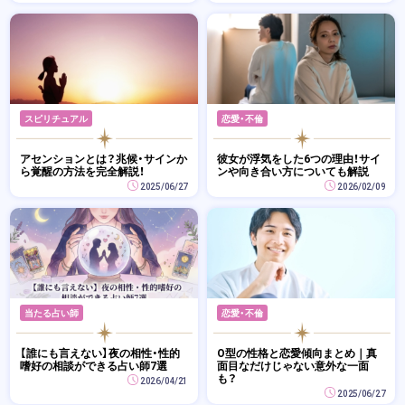
スピリチュアル
恋愛・不倫
アセンションとは？兆候・サインか
彼女が浮気をした6つの理由！サイ
ら覚醒の方法を完全解説！
ンや向き合い方についても解説
2025/06/27
2026/02/09
当たる占い師
恋愛・不倫
【誰にも言えない】夜の相性・性的
O型の性格と恋愛傾向まとめ｜真
嗜好の相談ができる占い師7選
面目なだけじゃない意外な一面
も？
2026/04/21
2025/06/27