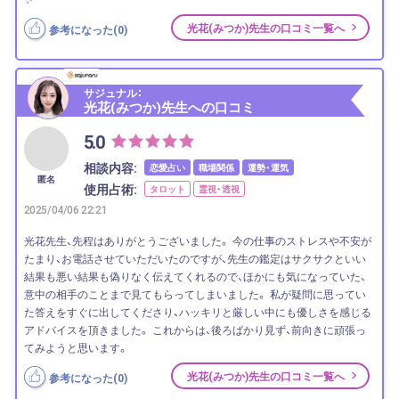
光花(みつか)先生の口コミ一覧へ
参考になった(
0
)
サジュナル：
光花(みつか)先生への口コミ
5.0
相談内容:
恋愛占い
職場関係
運勢・運気
匿名
使用占術:
タロット
霊視・透視
2025/04/06 22:21
光花先生、先程はありがとうございました。 今の仕事のストレスや不安が
たまり、お電話させていただいたのですが、先生の鑑定はサクサクといい
結果も悪い結果も偽りなく伝えてくれるので、ほかにも気になっていた、
意中の相手のことまで見てもらってしまいました。 私が疑問に思ってい
た答えをすぐに出してくださり、ハッキリと厳しい中にも優しさを感じる
アドバイスを頂きました。 これからは、後ろばかり見ず、前向きに頑張っ
てみようと思います。
光花(みつか)先生の口コミ一覧へ
参考になった(
0
)