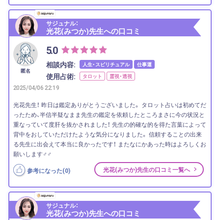
サジュナル：
光花(みつか)先生への口コミ
5.0
相談内容:
人生・スピリチュアル
仕事運
匿名
使用占術:
タロット
霊視・透視
2025/04/06 22:19
光花先生！ 昨日は鑑定ありがとうございました。 タロット占いは初めてだ
ったため、半信半疑なまま先生の鑑定を依頼したところまさに今の状況と
重なっていて度肝を抜かされました！ 先生の的確な的を得た言葉によって
背中をおしていただけたような気分になりました。 信頼することの出来
る先生に出会えて本当に良かったです！ またなにかあった時はよろしくお
願いします‍♂️‍♂️
光花(みつか)先生の口コミ一覧へ
参考になった(
0
)
サジュナル：
光花(みつか)先生への口コミ