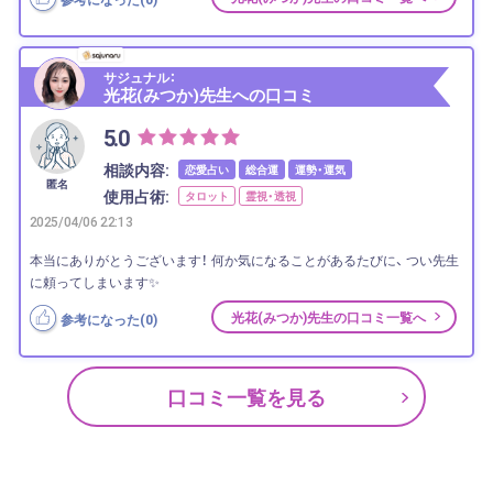
サジュナル：
光花(みつか)先生への口コミ
5.0
相談内容:
恋愛占い
総合運
運勢・運気
匿名
使用占術:
タロット
霊視・透視
2025/04/06 22:13
本当にありがとうございます！ 何か気になることがあるたびに、 つい先生
に頼ってしまいます✨
光花(みつか)先生の口コミ一覧へ
参考になった(
0
)
口コミ一覧を見る