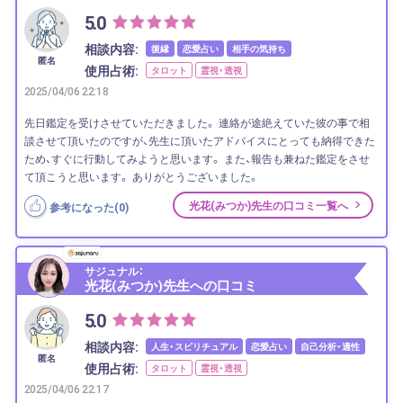
5.0
相談内容:
復縁
恋愛占い
相手の気持ち
匿名
使用占術:
タロット
霊視・透視
2025/04/06 22:18
先日鑑定を受けさせていただきました。 連絡が途絶えていた彼の事で相
談させて頂いたのですが、先生に頂いたアドバイスにとっても納得できた
ため、すぐに行動してみようと思います。 また、報告も兼ねた鑑定をさせ
て頂こうと思います。 ありがとうございました。
光花(みつか)先生の口コミ一覧へ
参考になった(
0
)
サジュナル：
光花(みつか)先生への口コミ
5.0
相談内容:
人生・スピリチュアル
恋愛占い
自己分析・適性
匿名
使用占術:
タロット
霊視・透視
2025/04/06 22:17