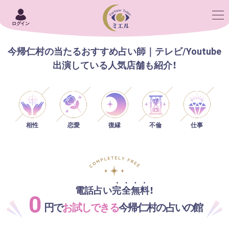
ログイン
今帰仁村の当たるおすすめ占い師｜テレビ/Youtube
出演している人気店舗も紹介！
相性
恋愛
仕事
復縁
不倫
電話占い完全無料！
0
円で
お試しできる
今帰仁村の占いの館