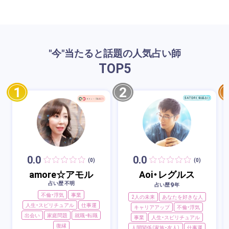
"今"当たると話題の人気占い師
TOP
5
1
2
0.0
0.0
(0)
(0)
amore☆アモル
Aoi・レグルス
占い歴 不明
9
占い歴
年
不倫・浮気
事業
2人の未来
あなたを好きな人
人生・スピリチュアル
仕事運
キャリアアップ
不倫・浮気
出会い
家庭問題
就職・転職
事業
人生・スピリチュアル
復縁
人間関係（家族・友人）
仕事運