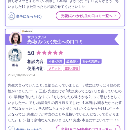
持ちがスッとするので、 相談して本当によかったです！！ ありがとうござ
いました！！ また迷ったら相談させてください！！✨
光花(みつか)先生の口コミ一覧へ
参考になった(
0
)
サジュナル：
光花(みつか)先生への口コミ
5.0
相談内容:
不倫・浮気
恋愛占い
相手の気持ち
匿名
使用占術:
タロット
霊視・透視
2025/04/06 22:14
先生の言っていたこと、全部当たっていました…。彼にはやっぱり他の女
性がいました……。 正直、先生だけが「彼は戻ってこない」と言っていたの
で、 最初は信じたくなくて、 「もしかしたら違うかも？」って思おうとして
いました…。 でも、結局先生の言う通りでした…！ 本当は、聞きたかった答
えではなかったし、 その時はちょっと受け入れたくなかったけれど… 今
となっては、先生だけが本当のことを見抜いていたんだな、って分かりま
した。 もう、疑う余地なんてありません！！ 先生、本当にすごいです…！！✨
光花(みつか)先生の口コミ一覧へ
参考になった(
0
)