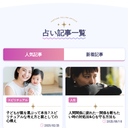
占い記事一覧
人気記事
新着記事
スピリチュアル
人生
子どもが親を選ぶって本当？スピ
人間関係に疲れた…関係を断ちた
リチュアルな考え方と親としての
い時の対処法&心を守る方法も
心構え
2025/08/18
2025/02/25