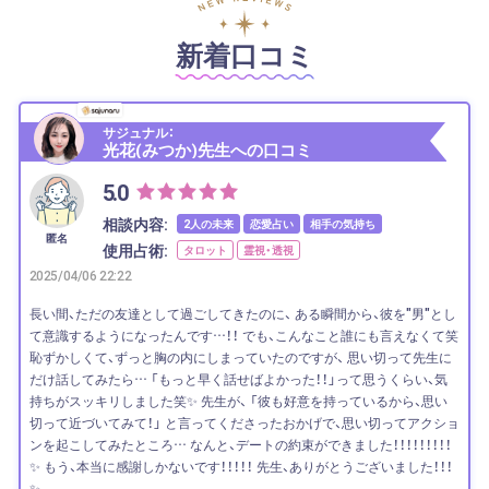
新着口コミ
サジュナル：
光花(みつか)先生への口コミ
5.0
相談内容:
2人の未来
恋愛占い
相手の気持ち
匿名
使用占術:
タロット
霊視・透視
2025/04/06 22:22
長い間、ただの友達として過ごしてきたのに、 ある瞬間から、彼を"男"とし
て意識するようになったんです…！！ でも、こんなこと誰にも言えなくて笑
恥ずかしくて、ずっと胸の内にしまっていたのですが、 思い切って先生に
だけ話してみたら… 「もっと早く話せばよかった！！」って思うくらい、気
持ちがスッキリしました笑✨ 先生が、 「彼も好意を持っているから、思い
切って近づいてみて！」 と言ってくださったおかげで、思い切ってアクショ
ンを起こしてみたところ… なんと、デートの約束ができました！！！！！！！！！
✨ もう、本当に感謝しかないです！！！！！ 先生、ありがとうございました！！！
✨