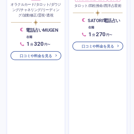
オラクルカード/タロット/ダウジ
タロット/四柱推命/西洋占星術
ング/チャネリング/リーディン
グ/波動修正/霊視・透視
SATORI電話占い
在籍
電話占いMUGEN
1
270
分
円〜
在籍
1
320
分
円〜
口コミや料金を見る
口コミや料金を見る