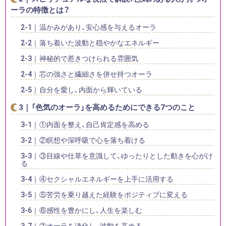
ーラの特徴とは？
温かみがあり、安心感を与えるオーラ
落ち着いた波動と穏やかなエネルギー
神秘的で惹きつけられる雰囲気
芯の強さと繊細さを併せ持つオーラ
自分を愛し、内面から輝いている
「色気のオーラ」を高めるためにできる7つのこと
①内面を整え、自己肯定感を高める
②瞑想や深呼吸で心を落ち着ける
③目線や仕草を意識して、ゆったりとした動きを心がけ
る
④セクシャルエネルギーを上手に活用する
⑤苦労を乗り越えた経験をポジティブに変える
⑥感性を豊かにし、人生を楽しむ
⑦オーラを浄化し、波動を高める