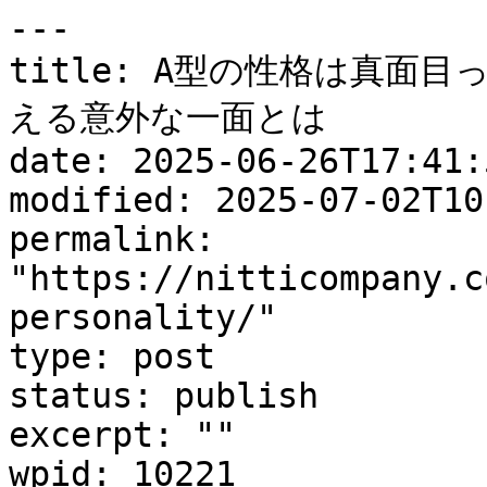
---

title: A型の性格は真面
える意外な一面とは

date: 2025-06-26T17:41:5
modified: 2025-07-02T10
permalink: 
"https://nitticompany.c
personality/"

type: post

status: publish

excerpt: ""

wpid: 10221
