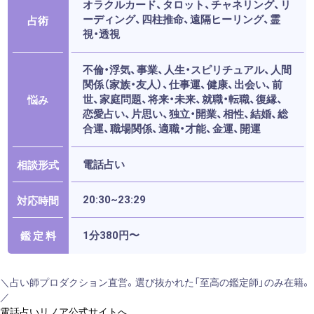
オラクルカード、タロット、チャネリング、リ
ーディング、四柱推命、遠隔ヒーリング、霊
占術
視・透視
不倫・浮気、事業、人生・スピリチュアル、人間
関係（家族・友人）、仕事運、健康、出会い、前
世、家庭問題、将来・未来、就職・転職、復縁、
悩み
恋愛占い、片思い、独立・開業、相性、結婚、総
合運、職場関係、適職・才能、金運、開運
電話占い
相談形式
20:30~23:29
対応時間
1分380円〜
鑑 定 料
＼占い師プロダクション直営。選び抜かれた「至高の鑑定師」のみ在籍。
／
電話占いリノア公式サイトへ