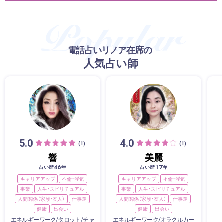
電話占いリノア在席の
人気占い師
5.0
4.0
(1)
(1)
響
美麗
46
17
占い歴
年
占い歴
年
キャリアアップ
不倫・浮気
キャリアアップ
不倫・浮気
事業
人生・スピリチュアル
事業
人生・スピリチュアル
人間関係（家族・友人）
仕事運
人間関係（家族・友人）
仕事運
健康
出会い
健康
出会い
エネルギーワーク/タロット/チャ
エネルギーワーク/オラクルカー