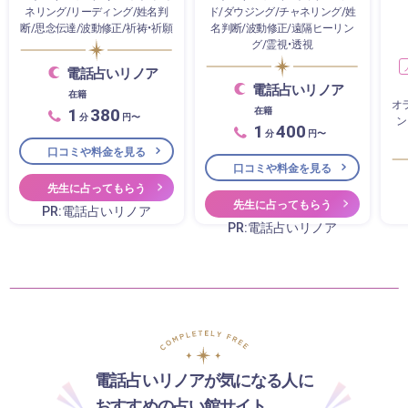
ネリング/リーディング/姓名判
ド/ダウジング/チャネリング/姓
断/思念伝達/波動修正/祈祷・祈願
名判断/波動修正/遠隔ヒーリン
グ/霊視・透視
電話占いリノア
電話占いリノア
在籍
オ
1
380
在籍
分
円〜
ン
1
400
分
円〜
口コミや料金を見る
口コミや料金を見る
先生に占ってもらう
先生に占ってもらう
PR:電話占いリノア
PR:電話占いリノア
電話占いリノアが気になる人に
おすすめの占い館サイト