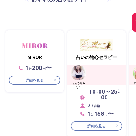
MIROR
占いの館心セラピー
1
200
〜
分
円
詳細を見る
コムラサキ
ミミ
10：00～25：
00
7
人在籍
1
158
〜
分
円
詳細を見る