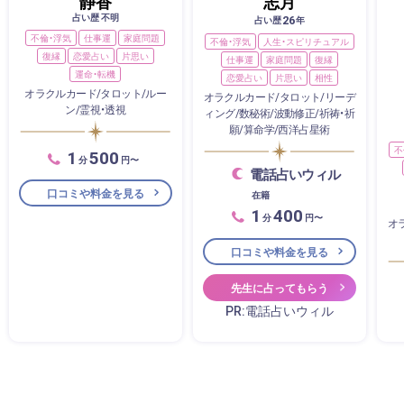
静香
志月
占い歴 不明
26
占い歴
年
不倫・浮気
仕事運
家庭問題
不倫・浮気
人生・スピリチュアル
復縁
恋愛占い
片思い
仕事運
家庭問題
復縁
運命・転機
恋愛占い
片思い
相性
オラクルカード/タロット/ルー
オラクルカード/タロット/リーデ
ン/霊視・透視
ィング/数秘術/波動修正/祈祷・祈
願/算命学/西洋占星術
不
1
500
分
円〜
電話占いウィル
口コミや料金を見る
在籍
1
400
分
円〜
オ
口コミや料金を見る
先生に占ってもらう
PR:電話占いウィル