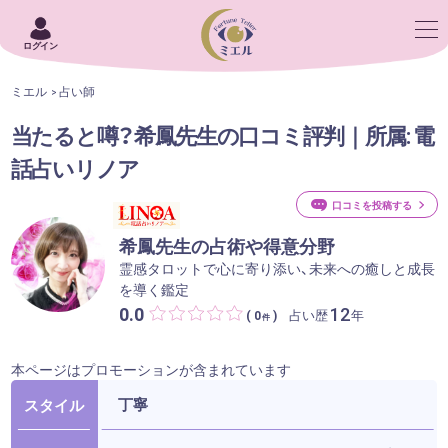
ログイン
ミエル
占い師
当たると噂？希鳳先生の口コミ評判｜所属: 電
話占いリノア
口コミを投稿する
希鳳先生の占術や得意分野
霊感タロットで心に寄り添い、未来への癒しと成長
を導く鑑定
0.0
12
占い歴
年
( 0
)
件
本ページはプロモーションが含まれています
丁寧
スタイル