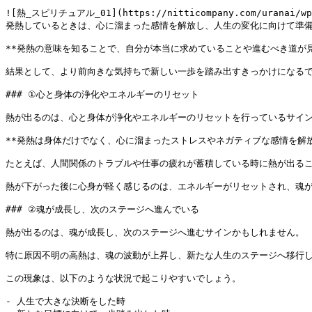
![熱_スピリチュアル_01](https://nitticompany.com/uranai/wp-co
発熱しているときは、心に溜まった感情を解放し、人生の変化に向けて準備
**発熱の意味を知ることで、自分が本当に求めていることや進むべき道が見
結果として、より前向きな気持ちで新しい一歩を踏み出すきっかけになるで
### ①心と身体の浄化やエネルギーのリセット

熱が出るのは、心と身体が浄化やエネルギーのリセットを行っているサイン
**発熱は身体だけでなく、心に溜まったストレスやネガティブな感情を解放
たとえば、人間関係のトラブルや仕事の疲れが蓄積している時に熱が出るこ
熱が下がった後に心身が軽く感じるのは、エネルギーがリセットされ、魂が
### ②魂が成長し、次のステージへ進んでいる

熱が出るのは、魂が成長し、次のステージへ進むサインかもしれません。

特に原因不明の高熱は、魂の波動が上昇し、新たな人生のステージへ移行し
この現象は、以下のような状況で起こりやすいでしょう。

- 人生で大きな決断をした時
