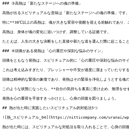
### ③高熱は「新たなステージへの魂の準備」

高熱が出るスピリチュアルな意味は「新たなステージへの魂の準備」です。
特に**38℃以上の高熱は、魂が大きな変容や覚醒を迎える前触れであり、
高熱は、身体が魂の変化に追いつけず、調整している証拠です。

たとえば、人生の大きな決断をした直後や新たな道を選んだ際に起こること
### ④頭痛がある発熱は「心の重圧や深刻な悩みのサイン」

頭痛をともなう発熱は、スピリチュアル的に「心の重圧や深刻な悩みのサイ
これは考え込みすぎたり、プレッシャーや不安が過度に溜まっていたりする
頭痛は精神的な緊張の象徴であり、発熱はその緊張を浄化しようとする魂の
このような状態になったら、**自分の気持ちを素直に受け止め、無理をせず
発熱を心の重荷を手放すきっかけとし、心身の回復を図りましょう。

## 熱が出た時に実践したいスピリチュアル的対処法5つ

![熱_スピリチュアル_04](https://nitticompany.com/uranai/wp-co
熱が出た時には、スピリチュアルな対処法を取り入れることで、心身の回復