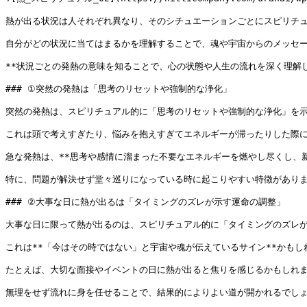
熱が出る状況は人それぞれ異なり、そのシチュエーションごとにスピリチュ
自分がどの状況に当てはまるかを理解することで、魂や宇宙からのメッセー
**状況ごとの発熱の意味を知ることで、心の状態や人生の流れを深く理解
### ①突然の発熱は「思考のリセットや強制的な浄化」

突然の発熱は、スピリチュアル的に「思考のリセットや強制的な浄化」を示
これは頭で考えすぎたり、悩みを抱えすぎてエネルギーが滞ったりした際に
急な発熱は、**思考や感情に溜まった不要なエネルギーを燃やし尽くし、新
特に、問題が解決せず堂々巡りになっている時に起こりやすい特徴がありま
### ②大事な日に熱が出るは「タイミングのズレが示す運命の調整」

大事な日に限って熱が出るのは、スピリチュアル的に「タイミングのズレが
これは**「今はその時ではない」と宇宙や魂が伝えているサイン**かもしれ
たとえば、大切な面接やイベントの日に熱が出ると焦りを感じるかもしれま
無理をせず流れに身を任せることで、結果的によりよい道が開かれるでしょ