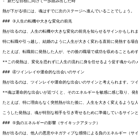
- 新たな目標に向けて一歩踏み出した時

熱が下がる頃には、魂はすでに次のステージへ進んでいることでしょう。

### ③人生の転機や大きな変化の前兆

熱が出るのは、人生の転機や大きな変化の前兆を知らせるサインかもしれま
特に転職や引っ越し、結婚のように人生が大きく変わる直前に発熱する場合
たとえば、転職前に発熱した人が、その後の職場で成功を収めることもめず
**この発熱は、変化を恐れずに人生の流れに身を任せるよう促す魂からのメ
### ④ツインレイや運命的な出会いのサイン

熱が出るのは、ツインレイや運命的な出会いのサインと考えられます。ツイ
**魂は運命的な出会いが近づくと、そのエネルギーを敏感に感じ取り、発熱
たとえば、特に理由もなく突然熱が出た後に、人生を大きく変えるような人
こうした発熱は、魂が特別な相手を引き寄せるために準備しているサインと
### ⑤負のエネルギーの影響（サイキックアタック）

熱が出るのは、他人の悪意やネガティブな感情による負のエネルギー（サイ