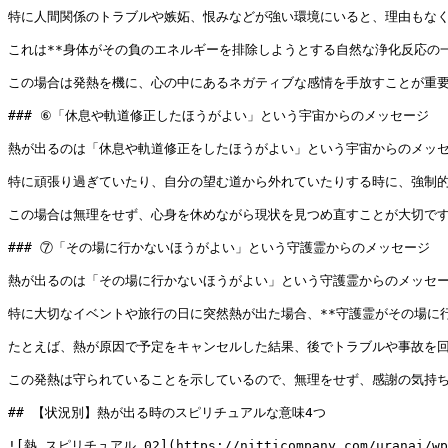
特に人間関係のトラブルや嫉妬、恨みなどが強い環境にいると、理由もなく
これは**身体がその負のエネルギーを排除しようとする自然な浄化反応の一
この場合は発熱を機に、心の中にあるネガティブな感情を手放すことが重要
### ⑥「休息や軌道修正したほうがよい」という宇宙からのメッセージ

熱が出るのは「休息や軌道修正をしたほうがよい」という宇宙からのメッセ
特に頑張り過ぎていたり、自分の望む道から外れていたりする時に、強制的
この場合は無理をせず、心身を休めながら現状を見つめ直すことが大切です
### ⑦「その場に行かないほうがよい」という守護霊からのメッセージ

熱が出るのは「その場に行かないほうがよい」という守護霊からのメッセー
特に大切なイベントや旅行の日に突然熱が出た場合、**守護霊がその場に行
たとえば、熱が原因で予定をキャンセルした結果、後でトラブルや事故を回
この発熱は守られていることを示しているので、無理をせず、感謝の気持ち
## 【状況別】熱が出る時のスピリチュアルな意味4つ

![熱_スピリチュアル_02](https://nitticompany.com/uranai/wp-co