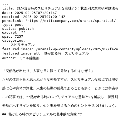
---

title: 熱が出る時のスピリチュアルな意味7つ！状況別の意味や対処法も
date: 2025-02-25T07:20:14Z

modified: 2025-02-25T07:20:14Z

permalink: "https://nitticompany.com/uranai/spiritual/f
type: post

status: publish

excerpt: ""

wpid: 7257

categories:

  - スピリチュアル

featured_image: /uranai/wp-content/uploads/2025/02/feve
featured_image_alt: 熱が出る時　スピリチュアル

author: ミエル編集部

---

「突然熱が出たり、大事な日に限って発熱するのはなぜ？」

ただの体調不良と思われがちな発熱ですが、スピリチュアルな視点では魂や
熱は心や身体の浄化、人生の転機の前兆であることも多く、ときには宇宙や
この記事では、**熱が出る時のスピリチュアルな意味7つを解説し、状況別
発熱が示すサインを知り、心と魂を整えるためのヒントを見つけましょう。
## 熱が出る時のスピリチュアルな基本的な意味7つ
