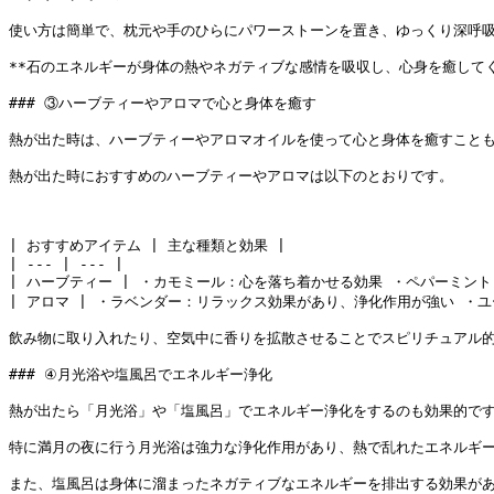
使い方は簡単で、枕元や手のひらにパワーストーンを置き、ゆっくり深呼吸
**石のエネルギーが身体の熱やネガティブな感情を吸収し、心身を癒して
### ③ハーブティーやアロマで心と身体を癒す

熱が出た時は、ハーブティーやアロマオイルを使って心と身体を癒すことも
熱が出た時におすすめのハーブティーやアロマは以下のとおりです。

| おすすめアイテム | 主な種類と効果 |

| --- | --- |

| ハーブティー | ・カモミール：心を落ち着かせる効果 ・ペパーミント
| アロマ | ・ラベンダー：リラックス効果があり、浄化作用が強い ・ユ
飲み物に取り入れたり、空気中に香りを拡散させることでスピリチュアル的
### ④月光浴や塩風呂でエネルギー浄化

熱が出たら「月光浴」や「塩風呂」でエネルギー浄化をするのも効果的です
特に満月の夜に行う月光浴は強力な浄化作用があり、熱で乱れたエネルギー
また、塩風呂は身体に溜まったネガティブなエネルギーを排出する効果があ