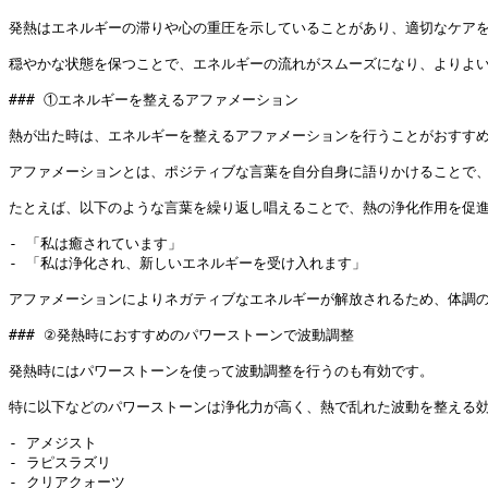
発熱はエネルギーの滞りや心の重圧を示していることがあり、適切なケアを
穏やかな状態を保つことで、エネルギーの流れがスムーズになり、よりよい
### ①エネルギーを整えるアファメーション

熱が出た時は、エネルギーを整えるアファメーションを行うことがおすすめ
アファメーションとは、ポジティブな言葉を自分自身に語りかけることで、
たとえば、以下のような言葉を繰り返し唱えることで、熱の浄化作用を促進
- 「私は癒されています」

- 「私は浄化され、新しいエネルギーを受け入れます」

アファメーションによりネガティブなエネルギーが解放されるため、体調の
### ②発熱時におすすめのパワーストーンで波動調整

発熱時にはパワーストーンを使って波動調整を行うのも有効です。

特に以下などのパワーストーンは浄化力が高く、熱で乱れた波動を整える効
- アメジスト

- ラピスラズリ

- クリアクォーツ
