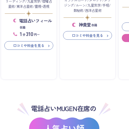
オラクルカード/タロット/ダウ
リーディング/九星気学/宿曜占
ジング/ルーン/九星気学/手相/
星術/東洋占星術/霊視・透視
数秘術/西洋占星術
電話占いフィール
神貴堂
在籍
在籍
1
310
分
円〜
口コミや料金を見る
口コミや料金を見る
電話占いMUGEN在席の
人気占い師