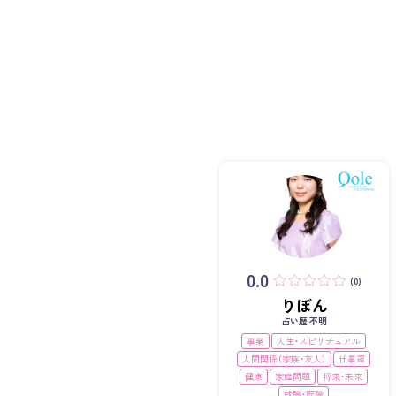
0.0
(0)
りぼん
占い歴 不明
事業
人生・スピリチュアル
人間関係（家族・友人）
仕事運
健康
家庭問題
将来・未来
就職・転職