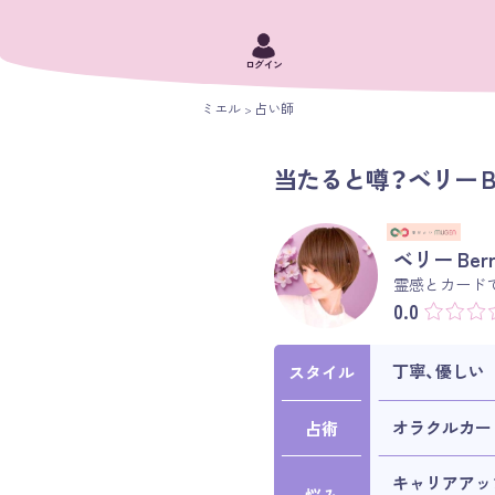
ログイン
ミエル
占い師
当たると噂？ベリー B
ベリー Be
霊感とカード
0.0
丁寧、優しい
スタイル
オラクルカー
占術
キャリアアッ