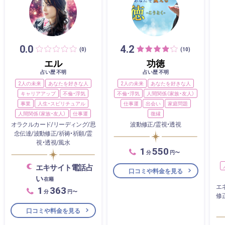
0.0
4.2
(0)
(10)
エル
功徳
占い歴 不明
占い歴 不明
2人の未来
あなたを好きな人
2人の未来
あなたを好きな人
キャリアアップ
不倫・浮気
不倫・浮気
人間関係（家族・友人）
事業
人生・スピリチュアル
仕事運
出会い
家庭問題
人間関係（家族・友人）
仕事運
復縁
オラクルカード/リーディング/思
波動修正/霊視・透視
念伝達/波動修正/祈祷・祈願/霊
視・透視/風水
1
550
分
円〜
エキサイト電話占
口コミや料金を見る
い
在籍
エ
1
363
分
円〜
修
口コミや料金を見る