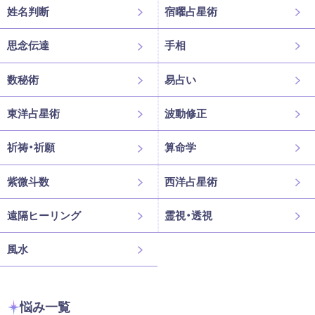
姓名判断
宿曜占星術
思念伝達
手相
数秘術
易占い
東洋占星術
波動修正
祈祷・祈願
算命学
紫微斗数
西洋占星術
遠隔ヒーリング
霊視・透視
風水
悩み一覧