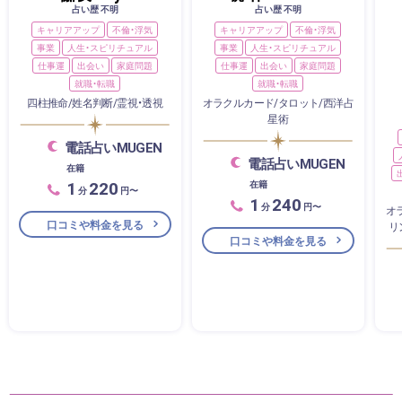
占い歴 不明
占い歴 不明
キャリアアップ
不倫・浮気
キャリアアップ
不倫・浮気
事業
人生・スピリチュアル
事業
人生・スピリチュアル
仕事運
出会い
家庭問題
仕事運
出会い
家庭問題
就職・転職
就職・転職
四柱推命/姓名判断/霊視・透視
オラクルカード/タロット/西洋占
星術
電話占いMUGEN
電話占いMUGEN
在籍
1
220
在籍
分
円〜
1
240
分
円〜
オ
口コミや料金を見る
リ
口コミや料金を見る