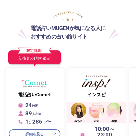
電話占いMUGENが気になる人に
おすすめの占い館サイト
限定特典！
初指名5分無料鑑定
電話占いComet
インスピ
24
時間
89
人在籍
1
286
〜
みちる
天音
春陽
分
円
10:00～
23:00
詳細を見る