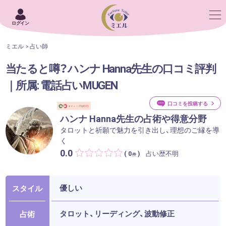
ログイン
ミエル
占い師
当たると噂？ハンナ Hanna先生の口コミ評判
｜所属: 電話占いMUGEN
口コミを投稿する
ハンナ Hanna先生の占術や得意分野
タロットと祈願で魅力を引き出し、理想のご縁を導
く
0.0
占い歴不明
( 0
)
件
優しい
スタイル
タロット、リーディング、波動修正
占術