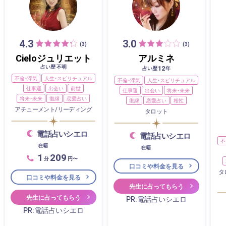
4.3
3.0
(3)
(3)
Cieloジュリエット
アルミネ
占い歴 不明
12
占い歴
年
不倫・浮気
人生・スピリチュアル
不倫・浮気
人生・スピリチュアル
仕事運
出会い
前世
仕事運
出会い
将来・未来
将来・未来
復縁
恋愛占い
復縁
恋愛占い
相性
アチューメント/リーディング
タロット
電話占いシエロ
電話占いシエロ
不
在籍
在籍
1
209
分
円〜
口コミや料金を見る
タ
口コミや料金を見る
先生に占ってもらう
先生に占ってもらう
PR:電話占いシエロ
PR:電話占いシエロ