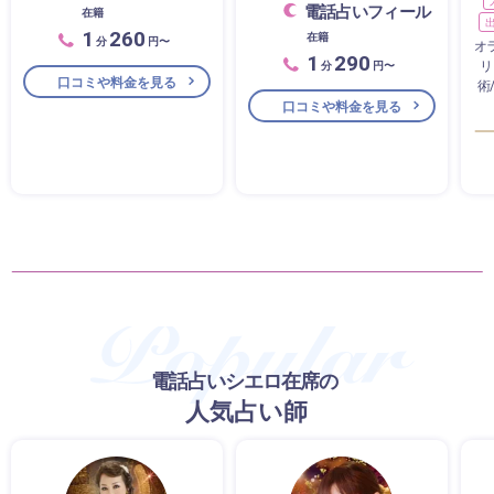
電話占いフィール
在籍
1
260
在籍
分
円〜
オ
1
290
リ
分
円〜
口コミや料金を見る
術
口コミや料金を見る
電話占いシエロ在席の
人気占い師