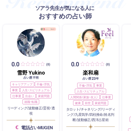
ソアラ先生が気になる人に
おすすめの占い師
0.0
0.0
(0)
(0)
雪野 Yukino
楽和扇
占い歴 不明
23
占い歴
年
キャリアアップ
不倫・浮気
不倫・浮気
事業
事業
人生・スピリチュアル
人生・スピリチュアル
仕事運
出会い
家庭問題
人間関係（家族・友人）
仕事運
就職・転職
健康
前世
家庭問題
リーディング/波動修正/霊視・透
タロット/チャネリング/リーディ
視
ング/九星気学/四柱推命/姓名判
断/波動修正/西洋占星術
電話占いMUGEN