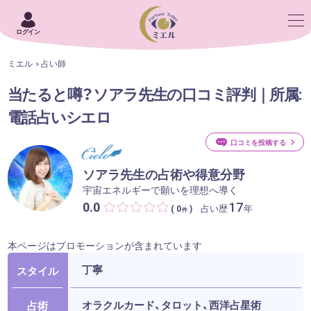
ログイン
ミエル
占い師
当たると噂？ソアラ先生の口コミ評判｜所属:
電話占いシエロ
口コミを投稿する
ソアラ先生の占術や得意分野
宇宙エネルギーで願いを理想へ導く
0.0
17
占い歴
年
( 0
)
件
本ページはプロモーションが含まれています
丁寧
スタイル
オラクルカード、タロット、西洋占星術
占術