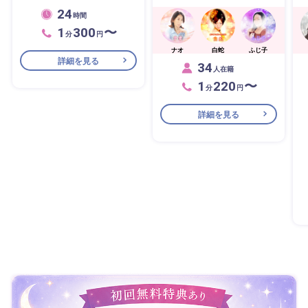
24
時間
1
300
〜
分
円
ナオ
白蛇
ふじ子
詳細を見る
34
人在籍
1
220
〜
分
円
詳細を見る