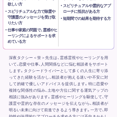
欲しい方
スピリチュアルや霊的なアプ
スピリチュアルな力で除霊や
ローチに抵抗がある方
守護霊のメッセージを受け取
短期間での結果を期待する方
りたい方
仕事や家庭の問題で、霊感やヒ
ーリングによるサポートを求
めている方
深夜タクシー＜蛍＞先生は、霊感霊視やヒーリングを用
いて、恋愛や仕事、人間関係などに悩む相談者をサポート
します。タクシードライバーとして多くの人生に寄り添
ってきた経験を活かし、相談者が抱える迷いや不安に対
して的確で優しいアドバイスを提供します。特に恋愛や
複雑な関係性の悩み、土地や方位に関する運気アップの
相談に強みがあります。霊感やヒーリングを駆使して、守
護霊や霊的な存在のメッセージを伝えながら、相談者が
明るい未来に向けて前進できるよう導きます。一方で、即
効性や論理的なアプローチを求める方には不向きかもし