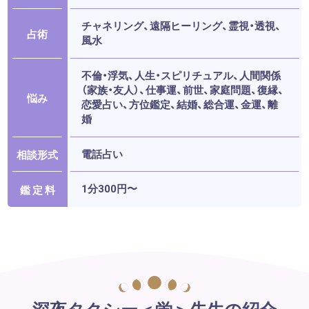
チャネリング、遠隔ヒーリング、霊視・透視、
占術
風水
不倫・浮気、人生・スピリチュアル、人間関係
（家族・友人）、仕事運、前世、家庭問題、復縁、
悩み
恋愛占い、方位鑑定、結婚、総合運、金運、離
婚
電話占い
相談形式
1分300円〜
鑑 定 料
深夜タクシー＜蛍＞先生の紹介