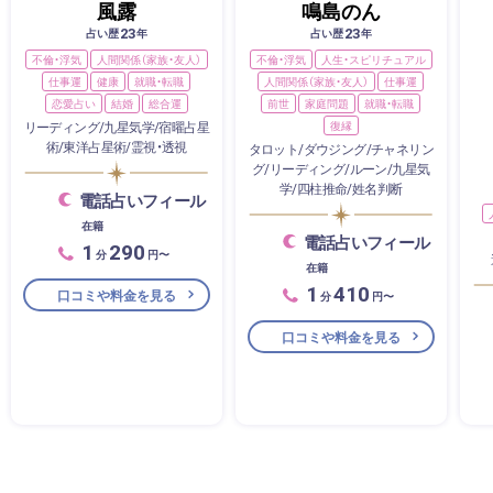
風露
鳴島のん
23
23
占い歴
年
占い歴
年
不倫・浮気
人間関係（家族・友人）
不倫・浮気
人生・スピリチュアル
仕事運
健康
就職・転職
人間関係（家族・友人）
仕事運
恋愛占い
結婚
総合運
前世
家庭問題
就職・転職
リーディング/九星気学/宿曜占星
復縁
術/東洋占星術/霊視・透視
タロット/ダウジング/チャネリン
グ/リーディング/ルーン/九星気
学/四柱推命/姓名判断
電話占いフィール
在籍
電話占いフィール
1
290
分
円〜
在籍
1
410
口コミや料金を見る
分
円〜
口コミや料金を見る