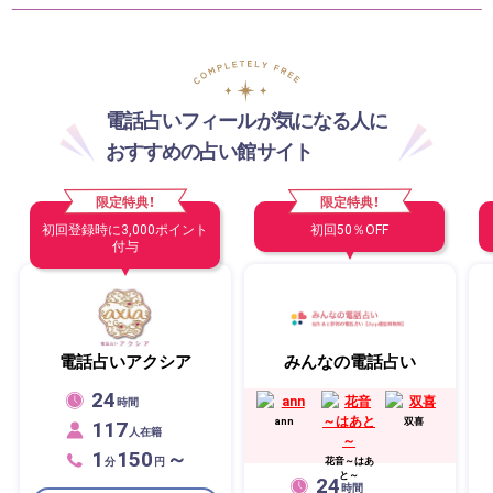
電話占いフィールが気になる人に
おすすめの占い館サイト
限定特典！
限定特典！
初回登録時に3,000ポイント
初回50％OFF
付与
電話占いアクシア
みんなの電話占い
24
時間
117
ann
双喜
人在籍
1
150
～
分
円
花音～はあ
と～
24
時間