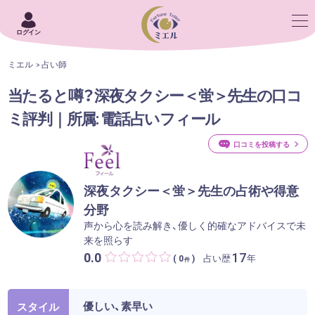
ログイン
ミエル
占い師
当たると噂？深夜タクシー＜蛍＞先生の口コ
ミ評判｜所属: 電話占いフィール
口コミを投稿する
深夜タクシー＜蛍＞先生の占術や得意
分野
声から心を読み解き、優しく的確なアドバイスで未
来を照らす
0.0
17
占い歴
年
( 0
)
件
優しい、素早い
スタイル