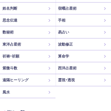
姓名判断
宿曜占星術
思念伝達
手相
数秘術
易占い
東洋占星術
波動修正
祈祷・祈願
算命学
紫微斗数
西洋占星術
遠隔ヒーリング
霊視・透視
風水