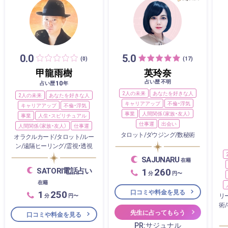
0.0
5.0
(0)
(17)
甲龍雨樹
英玲奈
占い歴 不明
10
占い歴
年
2人の未来
あなたを好きな人
2人の未来
あなたを好きな人
キャリアアップ
不倫・浮気
キャリアアップ
不倫・浮気
事業
人間関係（家族・友人）
事業
人生・スピリチュアル
仕事運
出会い
人間関係（家族・友人）
仕事運
タロット/ダウジング/数秘術
オラクルカード/タロット/ルー
ン/遠隔ヒーリング/霊視・透視
SAJUNARU
在籍
1
260
SATORI電話占い
分
円〜
在籍
1
250
口コミや料金を見る
リ
分
円〜
術
先生に占ってもらう
口コミや料金を見る
PR:サジュナル