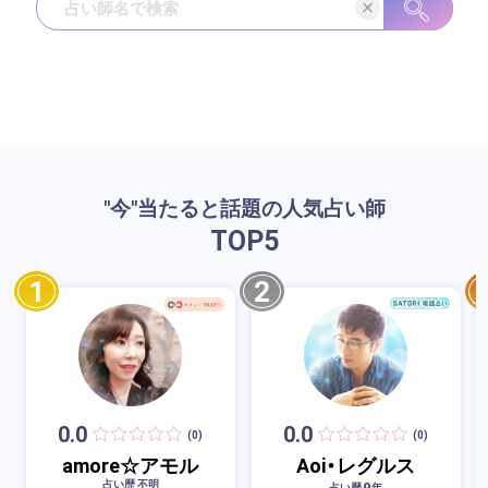
"今"当たると話題の人気占い師
TOP
5
1
2
0.0
0.0
(0)
(0)
amore☆アモル
Aoi・レグルス
占い歴 不明
9
占い歴
年