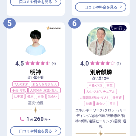
口コミや料金を見る
口コミや料金を見る
5
6
4.5
4.0
(4)
(1)
明神
別府麒麟
占い歴 不明
12
占い歴
年
2人の未来
あなたを好きな人
不倫・浮気
事業
不倫・浮気
人間関係（家族・友人）
人生・スピリチュアル
仕事運
健康
再婚
出会い
人間関係（家族・友人）
仕事運
霊視・透視
健康
出会い
前世
エネルギーワーク/タロット/リー
ディング/思念伝達/波動修正/祈
1
260
分
円〜
祷・祈願/遠隔ヒーリング/霊視・透
視
口コミや料金を見る