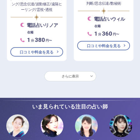
判断/思念伝達/数秘術
ング/思念伝達/波動修正/遠隔ヒ
ーリング/霊視・透視
電話占いウィル
電話占いリノア
在籍
1
360
在籍
分
円〜
1
380
分
円〜
口コミや料金を見る
口コミや料金を見る
さらに表示
いま見られている注目の占い師