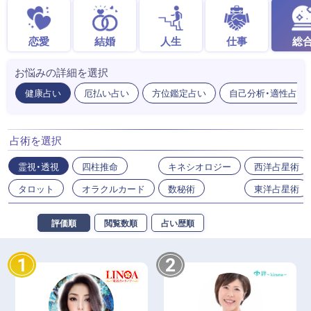
恋愛
結婚
人生
仕事
総
お悩みの詳細を選択
健康占い
厄払い占い
方位鑑定占い
自己分析・適性占い
占術を選択
霊視・透視
四柱推命
キネシオロジー
西洋占星術
タロット
オラクルカード
数秘術
東洋占星術
評価順
閲覧数順
占い歴順
1
2