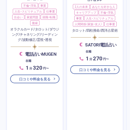
不倫・浮気
事業
2人の未来
あなたを好きな人
人生・スピリチュアル
仕事運
キャリアアップ
不倫・浮気
出会い
家庭問題
就職・転職
事業
人生・スピリチュアル
復縁
人間関係（家族・友人）
仕事運
オラクルカード/タロット/ダウジ
タロット/四柱推命/西洋占星術
ング/チャネリング/リーディン
グ/波動修正/霊視・透視
SATORI電話占い
在籍
電話占いMUGEN
1
270
分
円〜
在籍
1
320
分
円〜
口コミや料金を見る
口コミや料金を見る