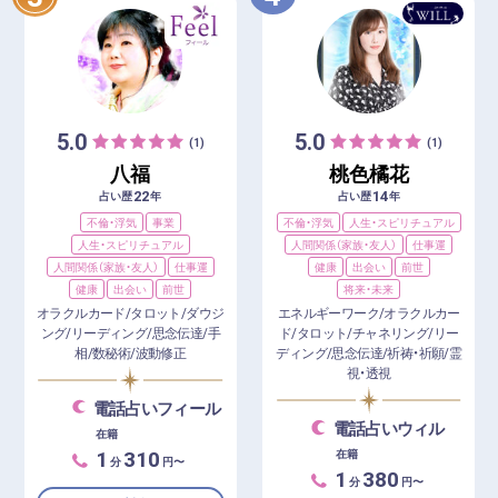
5.0
5.0
(1)
(1)
八福
桃色橘花
22
14
占い歴
年
占い歴
年
不倫・浮気
事業
不倫・浮気
人生・スピリチュアル
人生・スピリチュアル
人間関係（家族・友人）
仕事運
人間関係（家族・友人）
仕事運
健康
出会い
前世
健康
出会い
前世
将来・未来
オラクルカード/タロット/ダウジ
エネルギーワーク/オラクルカー
ング/リーディング/思念伝達/手
ド/タロット/チャネリング/リー
相/数秘術/波動修正
ディング/思念伝達/祈祷・祈願/霊
視・透視
電話占いフィール
電話占いウィル
在籍
1
310
在籍
分
円〜
1
380
分
円〜