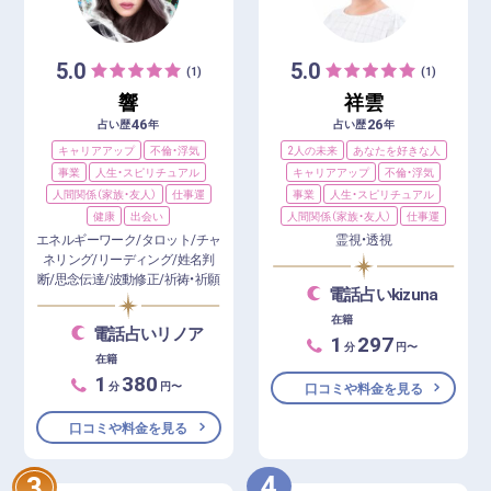
5.0
5.0
(1)
(1)
響
祥雲
46
26
占い歴
年
占い歴
年
キャリアアップ
不倫・浮気
2人の未来
あなたを好きな人
事業
人生・スピリチュアル
キャリアアップ
不倫・浮気
人間関係（家族・友人）
仕事運
事業
人生・スピリチュアル
健康
出会い
人間関係（家族・友人）
仕事運
エネルギーワーク/タロット/チャ
霊視・透視
ネリング/リーディング/姓名判
断/思念伝達/波動修正/祈祷・祈願
電話占いkizuna
在籍
電話占いリノア
1
297
分
円〜
在籍
1
380
分
円〜
口コミや料金を見る
口コミや料金を見る
4
3