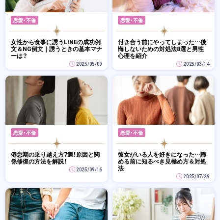
恋愛・不倫
恋愛・不倫
女性から食事に誘うLINEの成功例
付き合う前にやってしまった…後
文＆NG例文｜誘うときの基本マナ
悔しないための対処法8選と男性
ーは？
心理を紹介
2025/05/09
2025/03/14
恋愛・不倫
恋愛・不倫
倦怠期の乗り越え方7選！原因と関
彼女がいる人を好きになった…諦
係修復の方法を解説！
める前に知るべき見極め方＆対処
法
2025/09/16
2025/07/29