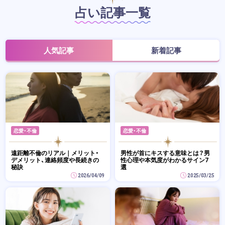
占い記事一覧
人気記事
新着記事
恋愛・不倫
恋愛・不倫
遠距離不倫のリアル｜メリット・
男性が首にキスする意味とは？男
デメリット、連絡頻度や長続きの
性心理や本気度がわかるサイン7
秘訣
選
2026/04/09
2025/03/25