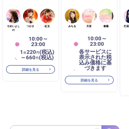
そめいよし
つかさ
紅玉
みちる
天音
春陽
灯凪
の
10:00～
10:00～
23:00
23:00
各サービスに
1
220
(税込)
分
円
表示された税
～660
(税込)
円
込み価格に基
づきます
詳細を見る
詳細を見る