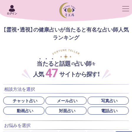
ログイン
【霊視・透視】の健康占いが当たると有名な占い師人気
ランキング
当たると話題
占い師
の
を
47
人気
サイトから探す！
相談方法を選択
チャット占い
メール占い
写真占い
動画占い
対面占い
電話占い
お悩みを選択