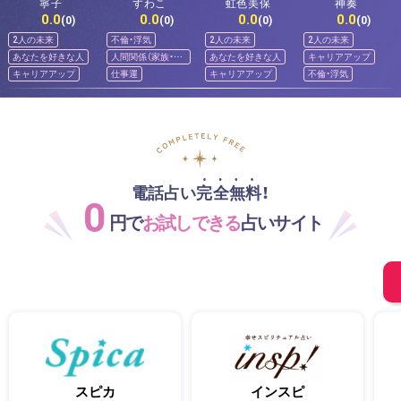
寧子
すわこ
虹色美保
神奏
0.0
0.0
0.0
0.0
(0)
(0)
(0)
(0)
2人の未来
不倫・浮気
2人の未来
2人の未来
あなたを好きな人
人間関係（家族・友
あなたを好きな人
キャリアアップ
人）
キャリアアップ
仕事運
キャリアアップ
不倫・浮気
電話占い完全無料！
0
円で
お試しできる
占いサイト
スピカ
インスピ