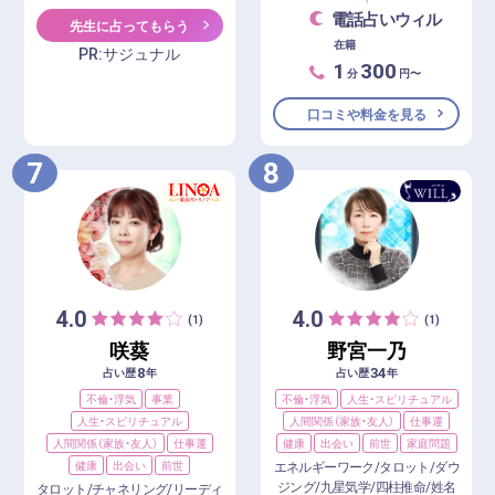
電話占いウィル
先生に占ってもらう
在籍
PR:サジュナル
1
300
分
円〜
口コミや料金を見る
7
8
4.0
4.0
(1)
(1)
咲葵
野宮一乃
8
34
占い歴
年
占い歴
年
不倫・浮気
事業
不倫・浮気
人生・スピリチュアル
人生・スピリチュアル
人間関係（家族・友人）
仕事運
人間関係（家族・友人）
仕事運
健康
出会い
前世
家庭問題
健康
出会い
前世
エネルギーワーク/タロット/ダウ
ジング/九星気学/四柱推命/姓名
タロット/チャネリング/リーディ