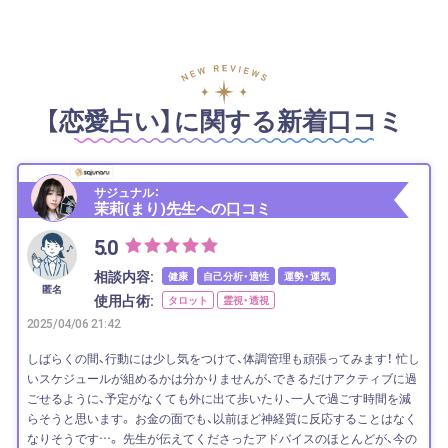
【恋愛占い】に関する新着口コミ
サジュナル：
茉莉(まり)先生への口コミ
5.0
相談内容:
健康
自己分析・適性
運勢・運気
匿名
使用占術:
タロット
霊視・透視
2025/04/06 21:42
しばらくの間、行動には少し気をつけて、体調管理も頑張ってみます！ 忙し
いスケジュールが組めるかは分かりませんが、できるだけアクティブに過
ごせるように、予定がなくても外に出て歩いたり、一人で過ごす時間を減
らそうと思います。 お金の面でも、以前ほど神経質に反応することはなく
なりそうです…。 先生が伝えてくださったアドバイスのほとんどが、今の