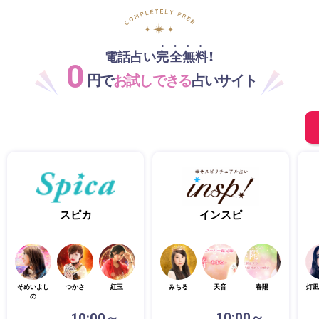
電話占い完全無料！
0
円で
お試しできる
占いサイト
スピカ
インスピ
そめいよし
つかさ
紅玉
みちる
天音
春陽
灯凪
の
10:00～
10:00～