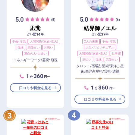
5.0
5.0
(5)
(6)
凪戔
結界師ノエル
14
37
占い歴
年
占い歴
年
不倫・浮気
人間関係（家族・友人）
2人の未来
不倫・浮気
復縁
恋愛占い
片思い
人生・スピリチュアル
運命の人・出会い
人間関係（家族・友人）
仕事運
エネルギーワーク/霊視・透視
厄払い
復縁
恋愛占い
タロット/宿曜占星術/東洋占星
術/西洋占星術/霊視・透視
1
360
分
円〜
1
360
口コミや料金を見る
分
円〜
口コミや料金を見る
4
3