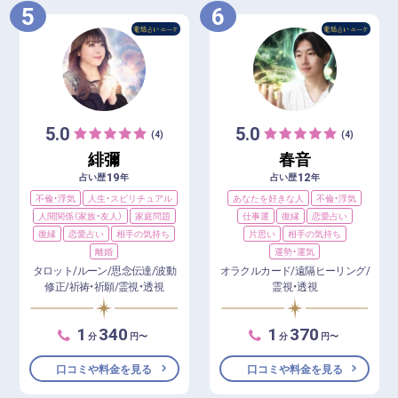
5
6
5.0
5.0
(4)
(4)
緋彌
春音
19
12
占い歴
年
占い歴
年
不倫・浮気
人生・スピリチュアル
あなたを好きな人
不倫・浮気
人間関係（家族・友人）
家庭問題
仕事運
復縁
恋愛占い
復縁
恋愛占い
相手の気持ち
片思い
相手の気持ち
離婚
運勢・運気
タロット/ルーン/思念伝達/波動
オラクルカード/遠隔ヒーリング/
修正/祈祷・祈願/霊視・透視
霊視・透視
1
340
1
370
分
円〜
分
円〜
口コミや料金を見る
口コミや料金を見る