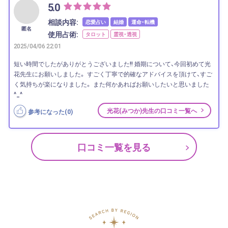
5.0
相談内容:
恋愛占い
結婚
運命・転機
匿名
使用占術:
タロット
霊視・透視
2025/04/06 22:01
短い時間でしたがありがとうございました‼︎ 婚期について、今回初めて光
花先生にお願いしました。 すごく丁寧で的確なアドバイスを頂けて、すご
く気持ちが楽になりました。 また何かあればお願いしたいと思いました
^_^
光花(みつか)先生の口コミ一覧へ
参考になった(
0
)
口コミ一覧を見る