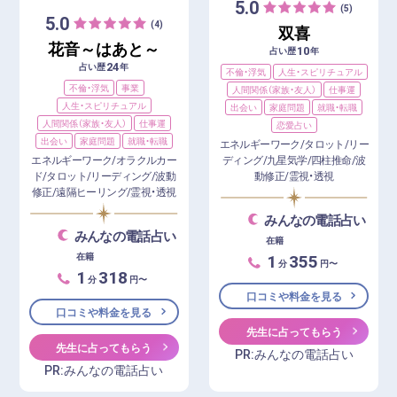
5.0
(5)
5.0
(4)
双喜
花音～はあと～
10
占い歴
年
24
占い歴
年
不倫・浮気
人生・スピリチュアル
不倫・浮気
事業
人間関係（家族・友人）
仕事運
人生・スピリチュアル
出会い
家庭問題
就職・転職
人間関係（家族・友人）
仕事運
恋愛占い
出会い
家庭問題
就職・転職
エネルギーワーク/タロット/リー
エネルギーワーク/オラクルカー
ディング/九星気学/四柱推命/波
ド/タロット/リーディング/波動
動修正/霊視・透視
修正/遠隔ヒーリング/霊視・透視
みんなの電話占い
みんなの電話占い
在籍
1
355
在籍
分
円〜
1
318
分
円〜
口コミや料金を見る
口コミや料金を見る
先生に占ってもらう
先生に占ってもらう
PR:みんなの電話占い
PR:みんなの電話占い