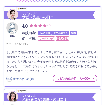
サジュナル：
サビン先生への口コミ
4.0
相談内容:
2人の未来
相手の気持ち
結婚
佐藤
使用占術:
リーディング
霊視・透視
2025/06/05 11:07
また途中で電話が切れてしまって申し訳ございません。 夏頃には彼と結
婚の話とかそういうタイミングが来るとおっしゃっていたので、それに期
待したいなと思います。 今年か来年までに結婚を決めないと彼とは別れ
るかもという言葉にはちょっとショックでしたが、前向きに捉えて頑張り
ます。 ありがとうございました。
サビン先生の口コミ一覧へ
参考になった(
0
)
サジュナル：
光花(みつか)先生への口コミ