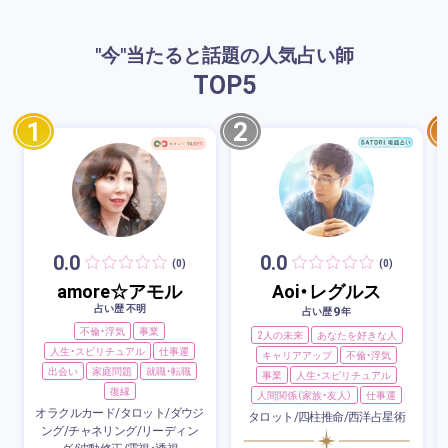
"今"当たると話題の人気占い師
TOP
5
1
2
0.0
0.0
(0)
(0)
amore☆アモル
Aoi・レグルス
占い歴 不明
9
占い歴
年
不倫・浮気
事業
2人の未来
あなたを好きな人
人生・スピリチュアル
仕事運
キャリアアップ
不倫・浮気
出会い
家庭問題
就職・転職
事業
人生・スピリチュアル
復縁
人間関係（家族・友人）
仕事運
オラクルカード/タロット/ダウジ
タロット/四柱推命/西洋占星術
ング/チャネリング/リーディン