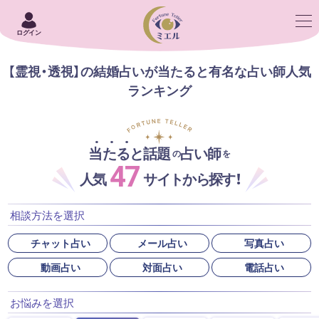
ログイン
【霊視・透視】の結婚占いが当たると有名な占い師人気
ランキング
当たると話題
占い師
の
を
47
人気
サイトから探す！
相談方法を選択
チャット占い
メール占い
写真占い
動画占い
対面占い
電話占い
お悩みを選択