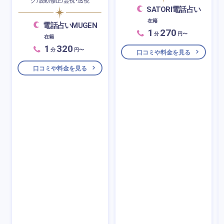
グ/波動修正/霊視・透視
SATORI電話占い
在籍
電話占いMUGEN
1
270
分
円〜
在籍
1
320
分
円〜
口コミや料金を見る
口コミや料金を見る