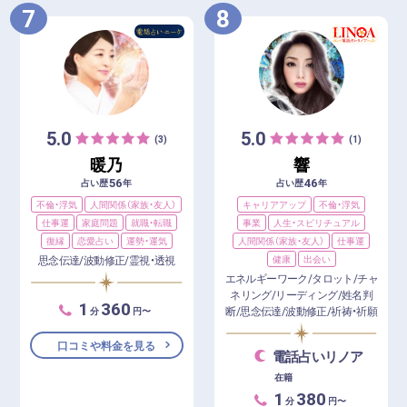
7
8
5.0
5.0
(3)
(1)
暖乃
響
56
46
占い歴
年
占い歴
年
不倫・浮気
人間関係（家族・友人）
キャリアアップ
不倫・浮気
仕事運
家庭問題
就職・転職
事業
人生・スピリチュアル
復縁
恋愛占い
運勢・運気
人間関係（家族・友人）
仕事運
思念伝達/波動修正/霊視・透視
健康
出会い
エネルギーワーク/タロット/チャ
ネリング/リーディング/姓名判
1
360
断/思念伝達/波動修正/祈祷・祈願
分
円〜
口コミや料金を見る
電話占いリノア
在籍
1
380
分
円〜