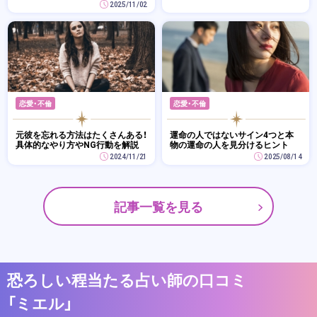
2025/11/02
恋愛・不倫
恋愛・不倫
元彼を忘れる方法はたくさんある！
運命の人ではないサイン4つと本
具体的なやり方やNG行動を解説
物の運命の人を見分けるヒント
2024/11/21
2025/08/14
記事一覧を見る
恐ろしい程当たる占い師の口コミ
「ミエル」