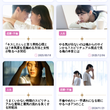
恋愛・不倫
人生
「キスしたい」と言う男性心理と
やる気が出ないのは魂からのサイ
は？本気度を見極める方法と女性
ンかも？スピリチュアル視点で見
が取るべき対応
る魂の本音とは
2025/03/18
2025/12/06
人生
恋愛・不倫
うまくいかない時期のスピリチュ
不倫やめたい…手遅れになる前に
アルな意味と運気の流れを良くす
やるべき7つのこと
る対処法
2024/11/21