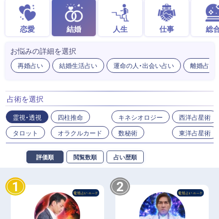
恋愛
結婚
人生
仕事
総
お悩みの詳細を選択
再婚占い
結婚生活占い
運命の人・出会い占い
離婚占い
占術を選択
霊視・透視
四柱推命
キネシオロジー
西洋占星術
タロット
オラクルカード
数秘術
東洋占星術
評価順
閲覧数順
占い歴順
1
2