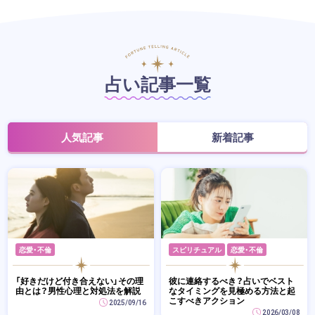
占い記事一覧
人気記事
新着記事
恋愛・不倫
スピリチュアル
恋愛・不倫
「好きだけど付き合えない」その理
彼に連絡するべき？占いでベスト
由とは？男性心理と対処法を解説
なタイミングを見極める方法と起
こすべきアクション
2025/09/16
2026/03/08