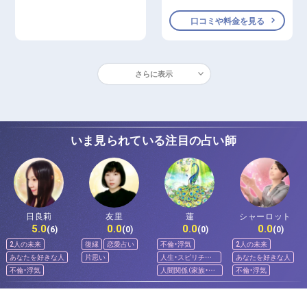
口コミや料金を見る
さらに表示
いま見られている注目の占い師
日良莉
友里
蓮
シャーロット
5.0
0.0
0.0
0.0
(6)
(0)
(0)
(0)
2人の未来
復縁
恋愛占い
不倫・浮気
2人の未来
あなたを好きな人
片思い
人生・スピリチュ
あなたを好きな人
アル
不倫・浮気
人間関係（家族・友
不倫・浮気
人）