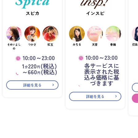
スピカ
インスピ
そめいよし
つかさ
紅玉
みちる
天音
春陽
灯凪
の
10:00～23:00
10:00～23:00
各サービスに
1
220
(税込)
分
円
表示された税
～660
(税込)
円
込み価格に基
づきます
詳細を見る
詳細を見る