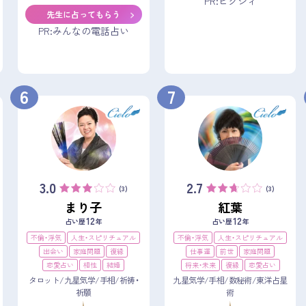
PR:ピクシィ
先生に占ってもらう
PR:みんなの電話占い
6
7
3.0
2.7
(3)
(3)
まり子
紅葉
12
12
占い歴
年
占い歴
年
不倫・浮気
人生・スピリチュアル
不倫・浮気
人生・スピリチュアル
出会い
家庭問題
復縁
仕事運
前世
家庭問題
恋愛占い
相性
結婚
将来・未来
復縁
恋愛占い
タロット/九星気学/手相/祈祷・
九星気学/手相/数秘術/東洋占星
祈願
術