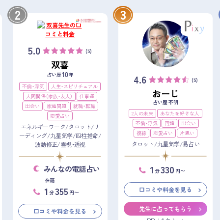
2
3
5.0
(5)
双喜
10
占い歴
年
4.6
(5)
不倫・浮気
人生・スピリチュアル
おーじ
人間関係（家族・友人）
仕事運
占い歴 不明
出会い
家庭問題
就職・転職
2人の未来
あなたを好きな人
恋愛占い
不倫・浮気
再婚
出会い
エネルギーワーク/タロット/リ
復縁
恋愛占い
片思い
ーディング/九星気学/四柱推命/
タロット/九星気学/易占い
波動修正/霊視・透視
1
330
みんなの電話占い
分
円〜
在籍
1
355
口コミや料金を見る
分
円〜
先生に占ってもらう
口コミや料金を見る