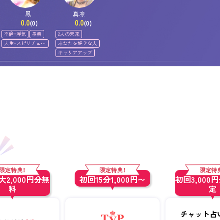
一鳳
真凛
0.0
0.0
(0)
(0)
不倫・浮気
事業
2人の未来
人生・スピリチュア
あなたを好きな人
ル
キャリアアップ
限定特典！
限定特典！
限定特
2,000円分無
初回15分1,000円〜
初回3,000
料
定
チャット占い