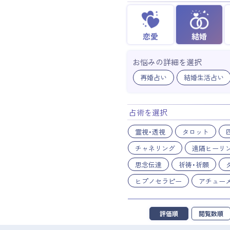
恋愛
結婚
お悩みの詳細を選択
再婚占い
結婚生活占い
占術を選択
霊視・透視
タロット
チャネリング
遠隔ヒーリ
思念伝達
祈祷・祈願
ヒプノセラピー
アチュー
評価順
閲覧数順