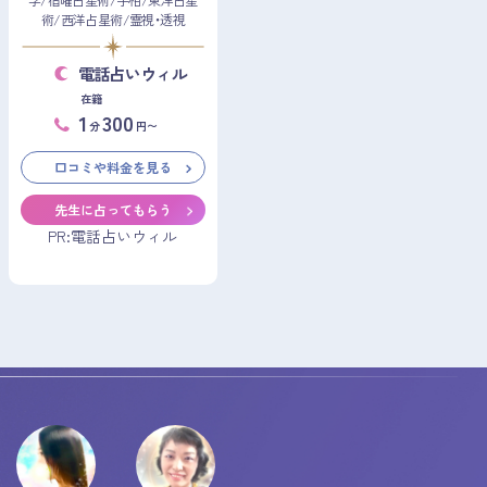
学/宿曜占星術/手相/東洋占星
術/西洋占星術/霊視・透視
電話占いウィル
在籍
1
300
分
円〜
口コミや料金を見る
先生に占ってもらう
PR:電話占いウィル