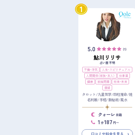
1
5.0
(1)
鮎川リリサ
占い歴 不明
不倫・浮気
人生・スピリチュアル
人間関係（家族・友人）
仕事運
健康
家庭問題
将来・未来
復縁
タロット/九星気学/四柱推命/姓
名判断/手相/数秘術/風水
クォーレ
在籍
1
187
分
円〜
口コミや料金を見る