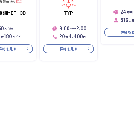
24
相談METHOD
TYP
時間
816
人
50
9:00
2:00
人在籍
〜翌
詳細を
1
180
〜
20
4,400
分
円
分
円
詳細を見る
詳細を見る