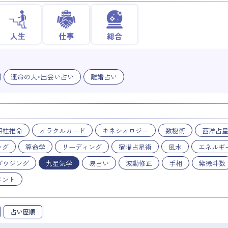
人生
仕事
総合
運命の人・出会い占い
離婚占い
四柱推命
オラクルカード
キネシオロジー
数秘術
西洋占
ング
算命学
リーディング
宿曜占星術
風水
エネルギ
ダウジング
九星気学
易占い
波動修正
手相
紫微斗数
メント
占い歴順