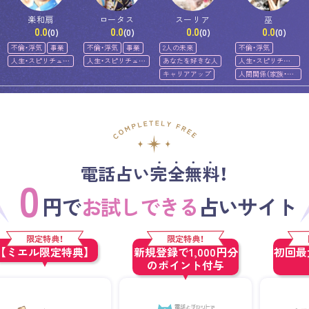
楽和扇
ロータス
スーリア
巫
0.0
0.0
0.0
0.0
(0)
(0)
(0)
(0)
不倫・浮気
事業
不倫・浮気
事業
2人の未来
不倫・浮気
人生・スピリチュア
人生・スピリチュア
あなたを好きな人
人生・スピリチュ
ル
ル
アル
キャリアアップ
人間関係（家族・友
人）
電話占い完全無料！
0
円で
お試しできる
占いサイト
限定特典！
限定特典！
【ミエル限定特典】
新規登録で1,000円分
初回最大
のポイント付与