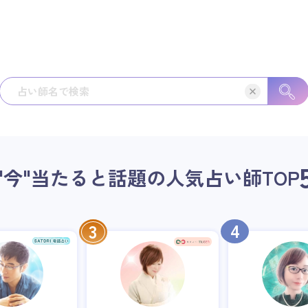
"今"当たると話題の人気占い師
TOP
4
3