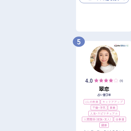
5
4.0
(1)
翠恋
3
占い歴
年
2人の未来
キャリアアップ
不倫・浮気
事業
人生・スピリチュアル
人間関係（家族・友人）
仕事運
健康