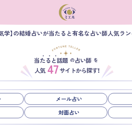
星気学】の結婚占いが当たると有名な占い師人気ラン
当たると話題
占い師
の
を
47
人気
サイトから探す！
い
メール占い
対面占い