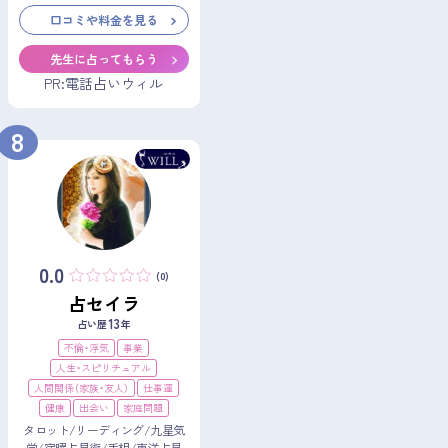
口コミや料金を見る
先生に占ってもらう
PR:電話占いウィル
8
0.0
(0)
占セイラ
13
占い歴
年
不倫・浮気
事業
人生・スピリチュアル
人間関係（家族・友人）
仕事運
健康
出会い
家庭問題
タロット/リーディング/九星気