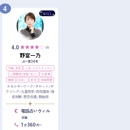
4
4.0
(1)
野宮一乃
34
占い歴
年
不倫・浮気
人生・スピリチュアル
人間関係（家族・友人）
仕事運
健康
出会い
前世
家庭問題
エネルギーワーク/タロット/ダ
ウジング/九星気学/四柱推命/姓
名判断/思念伝達/数秘術
電話占いウィル
在籍
1
360
分
円〜