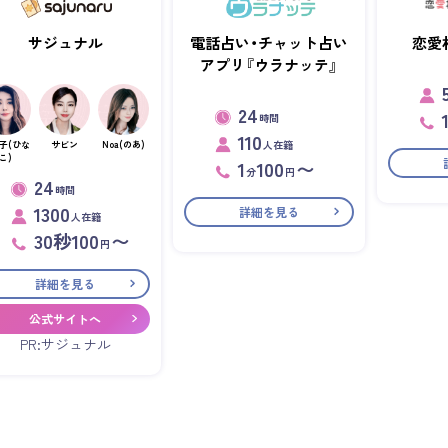
サジュナル
電話占い・チャット占い
恋愛
アプリ『ウラナッテ』
24
時間
110
人在籍
子(ひな
サビン
Noa(のあ)
こ)
1
100
〜
分
円
24
時間
1300
詳細を見る
人在籍
30秒100
〜
円
詳細を見る
公式サイトへ
PR:サジュナル