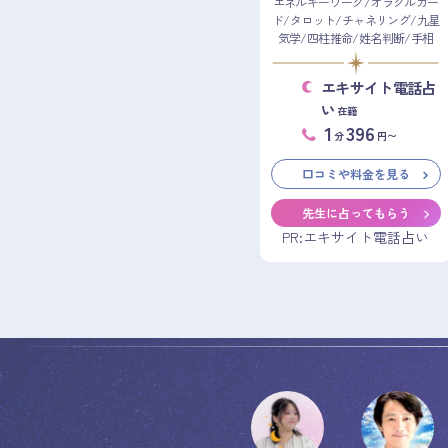
エネルギーワーク/オラクルカー
ド/タロット/チャネリング/九星
気学/四柱推命/姓名判断/手相
エキサイト電話占
い
在籍
1
396
分
円〜
口コミや料金を見る
先生に占ってもらう
PR:エキサイト電話占い