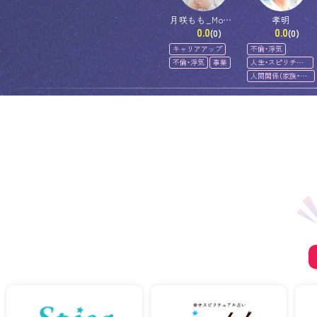
月咲もも_Momo
孝明
0.0
0.0
Tsukisaki
(0)
(0)
キャリアアップ
不倫・浮気
不倫・浮気
事業
人生・スピリチュ
アル
人間関係（家族・友
人）