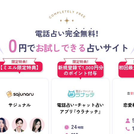
電話占い完全無料！
0
円で
お試しできる
占いサイト
限定特典！
限定特典！
【ミエル限定特典】
新規登録で1,000円分
初回最大
のポイント付与
サジュナル
電話占い・チャット占い
恋愛
アプリ『ウラナッテ』
24
時間