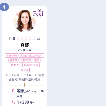
4
0.0
(0)
真姫
12
占い歴
年
不倫・浮気
人間関係（家族・友人）
仕事運
就職・転職
復縁
恋愛占い
相手の気持ち
総合運
オラクルカード/タロット/宿曜
占星術/数秘術/霊視・透視
電話占いフィール
在籍
1
290
分
円〜