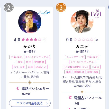
2
3
4.0
0.0
(1)
(0)
かがり
カエデ
8
17
占い歴
年
占い歴
年
不倫・浮気
人生・スピリチュアル
キャリアアップ
不倫・浮気
仕事運
前世
家庭問題
人生・スピリチュアル
将来・未来
復縁
恋愛占い
人間関係（家族・友人）
仕事運
健康
家庭問題
就職・転職
オラクルカード/タロット/宿曜
占星術/数秘術
タロット/九星気学/姓名判断/宿
曜占星術/数秘術/易占い/算命
学/霊視・透視
電話占いシェリー
ル
在籍
電話占いフィール
口コミや料金を見る
在籍
1
320