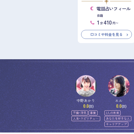
電話占いフィール
在籍
1
410
分
円〜
口コミや料金を見る
中野あかり
エル
0.0
0.0
(0)
(0)
不倫・浮気
事業
2人の未来
人生・スピリチュア
あなたを好きな人
ル
キャリアアップ