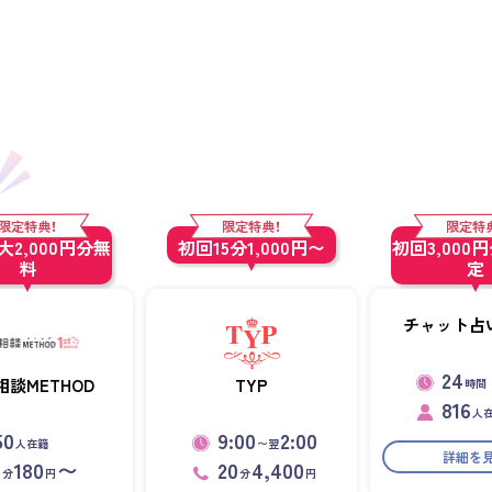
限定特典！
限定特典！
限定特
2,000円分無
初回15分1,000円〜
初回3,000
料
定
チャット占い
24
相談METHOD
TYP
時間
816
人
50
9:00
2:00
人在籍
〜翌
詳細を
1
180
〜
20
4,400
分
円
分
円