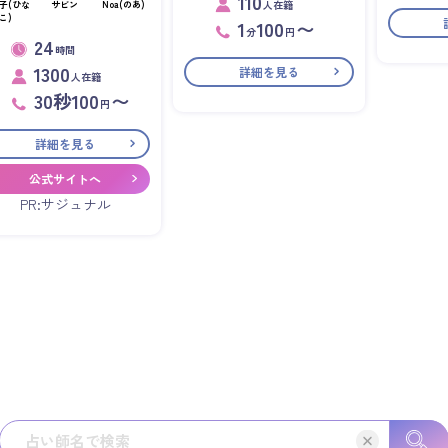
110
人在籍
子(ひな
サビン
Noa(のあ)
こ)
1
100
〜
分
円
24
時間
1300
詳細を見る
人在籍
30秒100
〜
円
詳細を見る
公式サイトへ
PR:サジュナル