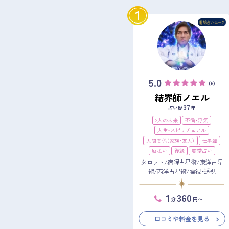
1
5.0
(6)
結界師ノエル
37
占い歴
年
2人の未来
不倫・浮気
人生・スピリチュアル
人間関係（家族・友人）
仕事運
厄払い
復縁
恋愛占い
タロット/宿曜占星術/東洋占星
術/西洋占星術/霊視・透視
1
360
分
円〜
口コミや料金を見る