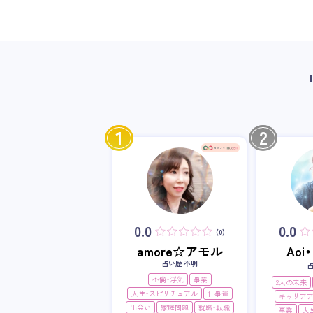
1
2
0.0
0.0
(0)
amore☆アモル
Ao
占い歴 不明
不倫・浮気
事業
2人の未来
人生・スピリチュアル
仕事運
キャリア
出会い
家庭問題
就職・転職
事業
人