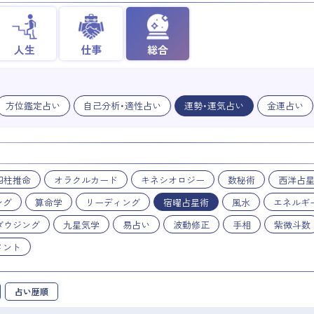
人生
仕事
総合
方位鑑定占い
自己分析・適性占い
運勢・運気占い
金運占い
四柱推命
オラクルカード
キネシオロジー
数秘術
西洋占
ング
算命学
リーディング
宿曜占星術
風水
エネルギ
ダウジング
九星気学
易占い
波動修正
手相
紫微斗数
メント
占い歴順