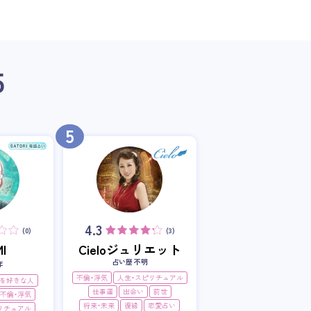
5
5
4.3
(0)
(3)
I
Cieloジュリエット
占い歴 不明
年
不倫・浮気
人生・スピリチュアル
を好きな人
仕事運
出会い
前世
不倫・浮気
将来・未来
復縁
恋愛占い
リチュアル