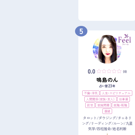
5
0.0
(0)
鳴島のん
23
占い歴
年
不倫・浮気
人生・スピリチュアル
人間関係（家族・友人）
仕事運
前世
家庭問題
就職・転職
復縁
タロット/ダウジング/チャネリ
ング/リーディング/ルーン/九星
気学/四柱推命/姓名判断