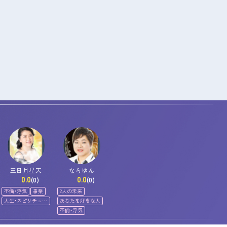
三日月星天
ならゆん
0.0
0.0
(0)
(0)
不倫・浮気
事業
2人の未来
人生・スピリチュア
あなたを好きな人
ル
不倫・浮気