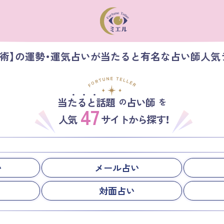
星術】の運勢・運気占いが当たると有名な占い師人気
当たると話題
占い師
の
を
47
人気
サイトから探す！
い
メール占い
対面占い