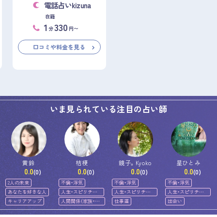
電話占いkizuna
在籍
1
330
分
円〜
口コミや料金を見る
いま見られている注目の占い師
黄鈴
桔梗
鏡子。Kyoko
星ひとみ
0.0
0.0
0.0
0.0
(0)
(0)
(0)
(0)
2人の未来
不倫・浮気
不倫・浮気
不倫・浮気
あなたを好きな人
人生・スピリチュ
人生・スピリチュ
人生・スピリチュ
アル
アル
アル
キャリアアップ
人間関係（家族・友
仕事運
出会い
人）