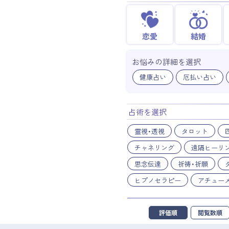
恋愛
結婚
お悩みの詳細を選択
健康占い
厄払い占い
占術を選択
霊視・透視
タロット
チャネリング
遠隔ヒーリ
思念伝達
祈祷・祈願
ヒプノセラピー
アチュー
評価順
閲覧数順