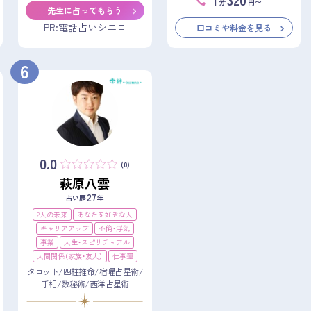
分
円〜
先生に占ってもらう
PR:電話占いシエロ
口コミや料金を見る
6
0.0
(0)
萩原八雲
27
占い歴
年
2人の未来
あなたを好きな人
キャリアアップ
不倫・浮気
事業
人生・スピリチュアル
人間関係（家族・友人）
仕事運
タロット/四柱推命/宿曜占星術/
手相/数秘術/西洋占星術