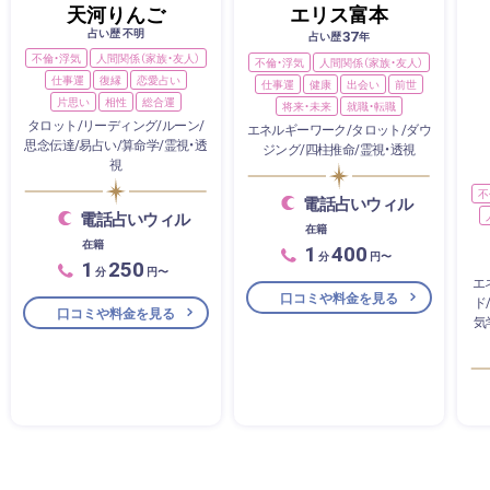
天河りんご
エリス富本
占い歴 不明
37
占い歴
年
不倫・浮気
人間関係（家族・友人）
不倫・浮気
人間関係（家族・友人）
仕事運
復縁
恋愛占い
仕事運
健康
出会い
前世
片思い
相性
総合運
将来・未来
就職・転職
タロット/リーディング/ルーン/
エネルギーワーク/タロット/ダウ
思念伝達/易占い/算命学/霊視・透
ジング/四柱推命/霊視・透視
視
不
電話占いウィル
電話占いウィル
在籍
在籍
1
400
分
円〜
1
250
分
円〜
エ
口コミや料金を見る
ド
口コミや料金を見る
気