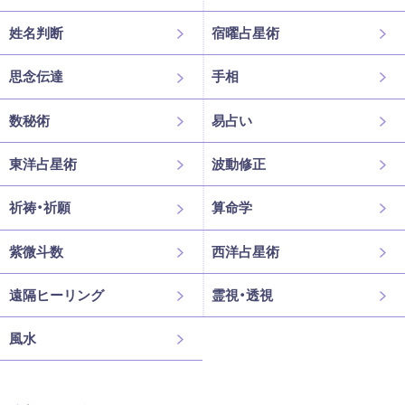
姓名判断
宿曜占星術
思念伝達
手相
数秘術
易占い
東洋占星術
波動修正
祈祷・祈願
算命学
紫微斗数
西洋占星術
遠隔ヒーリング
霊視・透視
風水