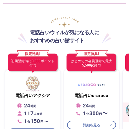
電話占いウィルが気になる人に
おすすめの占い館サイト
限定特典！
限定特典！
初回登録時に3,000ポイント
はじめての会員登録で最大
付与
5,500pt付与
電話占いアクシア
電話占いuraraca
24
24
時間
時間
117
1
300
〜
人在籍
分
円
1
150
～
分
円
詳細を見る