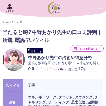
ログイン
ミエル
占い師
当たると噂？中野あかり先生の口コミ評判｜
所属: 電話占いウィル
口コミを投稿する
中野あかり先生の占術や得意分野
霊視と波動修正で心に寄り添い、未来を切り開く
0.0
17
占い歴
年
( 0
)
件
丁寧
スタイル
エネルギーワーク、タロット、ダウジング、チ
ャネリング、リーディング、思念伝達、波動修
占術