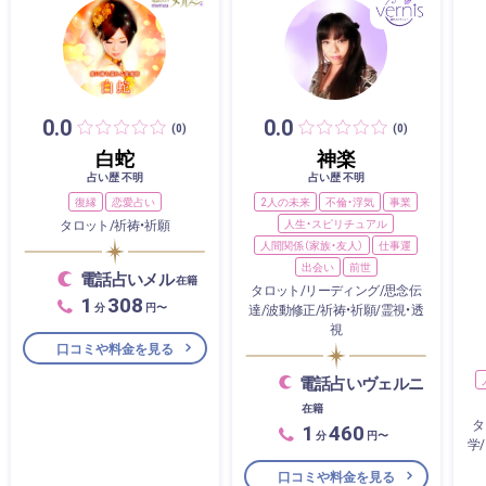
0.0
0.0
(0)
(0)
白蛇
神楽
占い歴 不明
占い歴 不明
復縁
恋愛占い
2人の未来
不倫・浮気
事業
タロット/祈祷・祈願
人生・スピリチュアル
人間関係（家族・友人）
仕事運
出会い
前世
電話占いメル
在籍
タロット/リーディング/思念伝
1
308
分
円〜
達/波動修正/祈祷・祈願/霊視・透
視
口コミや料金を見る
電話占いヴェルニ
在籍
タ
1
460
分
円〜
学
口コミや料金を見る