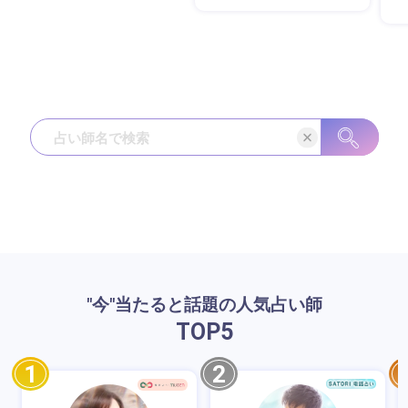
"今"当たると話題の人気占い師
TOP
5
1
2