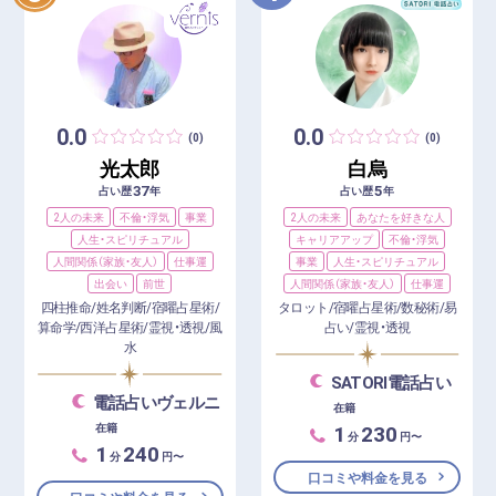
0.0
0.0
(0)
(0)
光太郎
白烏
37
5
占い歴
年
占い歴
年
2人の未来
不倫・浮気
事業
2人の未来
あなたを好きな人
人生・スピリチュアル
キャリアアップ
不倫・浮気
人間関係（家族・友人）
仕事運
事業
人生・スピリチュアル
出会い
前世
人間関係（家族・友人）
仕事運
四柱推命/姓名判断/宿曜占星術/
タロット/宿曜占星術/数秘術/易
算命学/西洋占星術/霊視・透視/風
占い/霊視・透視
水
SATORI電話占い
電話占いヴェルニ
在籍
1
230
在籍
分
円〜
1
240
分
円〜
口コミや料金を見る