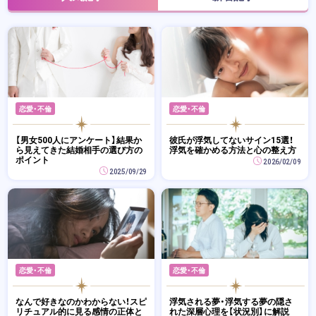
恋愛・不倫
恋愛・不倫
【男女500人にアンケート】結果か
彼氏が浮気してないサイン15選！
ら見えてきた結婚相手の選び方の
浮気を確かめる方法と心の整え方
ポイント
2026/02/09
2025/09/29
恋愛・不倫
恋愛・不倫
なんで好きなのかわからない！スピ
浮気される夢・浮気する夢の隠さ
リチュアル的に見る感情の正体と
れた深層心理を【状況別】に解説