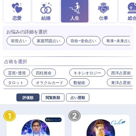
恋愛
結婚
人生
仕事
総
お悩みの詳細を選択
前世占い
家庭問題占い
宿命・使命占い
将来・未来占い
占術を選択
霊視・透視
四柱推命
キネシオロジー
西洋占星術
タロット
オラクルカード
数秘術
東洋占星術
評価順
閲覧数順
占い歴順
1
2