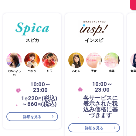
スピカ
インスピ
そめいよし
つかさ
紅玉
みちる
天音
春陽
灯凪
の
10:00～
10:00～
23:00
23:00
各サービスに
1
220
(税込)
分
円
表示された税
～660
(税込)
円
込み価格に基
づきます
詳細を見る
詳細を見る