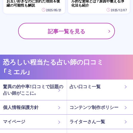
お互い好きなのに別れた理由＆復
ル的な意味とは？原因や整える浄
縁の可能性も解説
化法も紹介
2025/05/21
2025/12/07
記事一覧を見る
恐ろしい程当たる占い師の口コミ
「ミエル」
驚異の的中率！口コミで話題の
占い口コミ一覧
占い師がここに。
個人情報保護方針
コンテンツ制作ポリシー
マイページ
ライターさん一覧