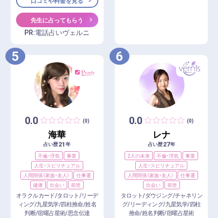
口コミや料金を見る
先生に占ってもらう
PR:電話占いヴェルニ
5
6
0.0
0.0
(0)
(0)
海華
レナ
21
27
占い歴
年
占い歴
年
不倫・浮気
事業
2人の未来
不倫・浮気
事業
人生・スピリチュアル
人生・スピリチュアル
人間関係（家族・友人）
仕事運
人間関係（家族・友人）
仕事運
健康
出会い
前世
出会い
前世
オラクルカード/タロット/リーデ
タロット/ダウジング/チャネリン
ィング/九星気学/四柱推命/姓名
グ/リーディング/九星気学/四柱
判断/宿曜占星術/思念伝達
推命/姓名判断/宿曜占星術