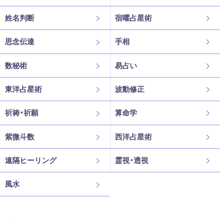
姓名判断
宿曜占星術
思念伝達
手相
数秘術
易占い
東洋占星術
波動修正
祈祷・祈願
算命学
紫微斗数
西洋占星術
遠隔ヒーリング
霊視・透視
風水