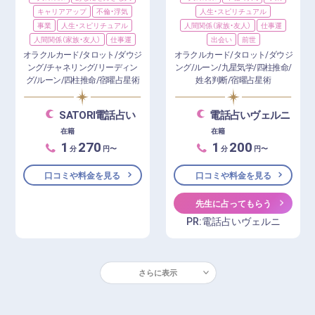
キャリアアップ
不倫・浮気
人生・スピリチュアル
事業
人生・スピリチュアル
人間関係（家族・友人）
仕事運
人間関係（家族・友人）
仕事運
出会い
前世
オラクルカード/タロット/ダウジ
オラクルカード/タロット/ダウジ
ング/チャネリング/リーディン
ング/ルーン/九星気学/四柱推命/
グ/ルーン/四柱推命/宿曜占星術
姓名判断/宿曜占星術
SATORI電話占い
電話占いヴェルニ
在籍
在籍
1
270
1
200
分
円〜
分
円〜
口コミや料金を見る
口コミや料金を見る
先生に占ってもらう
PR:電話占いヴェルニ
さらに表示