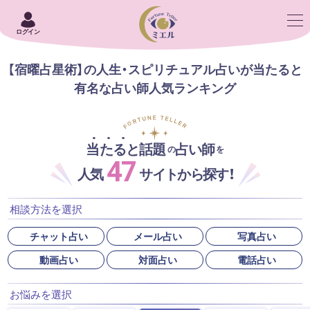
ログイン
【宿曜占星術】の人生・スピリチュアル占いが当たると
有名な占い師人気ランキング
当たると話題
占い師
の
を
47
人気
サイトから探す！
相談方法を選択
チャット占い
メール占い
写真占い
動画占い
対面占い
電話占い
お悩みを選択