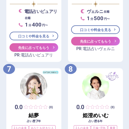
電話占いピュアリ
ヴェルニ
在籍
1
500
在籍
分
円〜
1
400
分
円〜
口コミや料金を見る
口コミや料金を見る
先生に占ってもらう
先生に占ってもらう
PR:電話占いヴェルニ
PR:電話占いピュアリ
7
8
0.0
0.0
(0)
(0)
結夢
姫澄めいむ
7
6
占い歴
年
占い歴
年
2人の未来
あなたを好きな人
2人の未来
不倫・浮気
事業