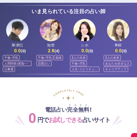
いま見られている注目の占い師
華津巳
知世
シホ
RIO
0.0
2.8
0.0
0.0
(0)
(4)
(0)
(0)
不倫・浮気
不倫・浮気
復縁
2人の未来
2人の未来
人間関係（家族・友
恋愛占い
不倫・浮気
あなたを好きな人
人）
仕事運
人生・スピリチュア
キャリアアップ
ル
電話占い完全無料！
0
円で
お試しできる
占いサイト