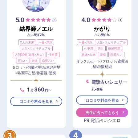
5.0
4.0
(6)
(1)
結界師ノエル
かがり
37
8
占い歴
年
占い歴
年
2人の未来
不倫・浮気
不倫・浮気
人生・スピリチュアル
人生・スピリチュアル
仕事運
前世
家庭問題
人間関係（家族・友人）
仕事運
将来・未来
復縁
恋愛占い
厄払い
復縁
恋愛占い
オラクルカード/タロット/宿曜占
星術/数秘術
タロット/宿曜占星術/東洋占星
術/西洋占星術/霊視・透視
電話占いシェリー
1
360
ル
在籍
分
円〜
口コミや料金を見る
口コミや料金を見る
先生に占ってもらう
PR:電話占いシエロ
4
3