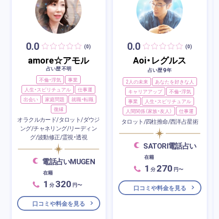
0.0
0.0
(0)
(0)
amore☆アモル
Aoi・レグルス
占い歴 不明
9
占い歴
年
不倫・浮気
事業
2人の未来
あなたを好きな人
人生・スピリチュアル
仕事運
キャリアアップ
不倫・浮気
出会い
家庭問題
就職・転職
事業
人生・スピリチュアル
復縁
人間関係（家族・友人）
仕事運
オラクルカード/タロット/ダウジ
タロット/四柱推命/西洋占星術
ング/チャネリング/リーディン
グ/波動修正/霊視・透視
SATORI電話占い
在籍
電話占いMUGEN
1
270
分
円〜
在籍
1
320
分
円〜
口コミや料金を見る
口コミや料金を見る