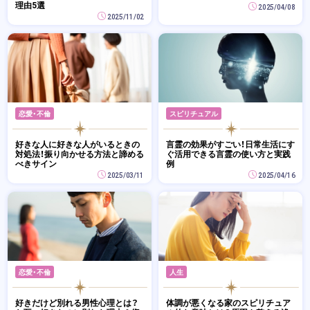
理由5選
2025/04/08
2025/11/02
恋愛・不倫
スピリチュアル
好きな人に好きな人がいるときの
言霊の効果がすごい！日常生活にす
対処法！振り向かせる方法と諦める
ぐ活用できる言霊の使い方と実践
べきサイン
例
2025/03/11
2025/04/16
恋愛・不倫
人生
好きだけど別れる男性心理とは？
体調が悪くなる家のスピリチュア