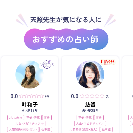
天照先生が気になる人に
おすすめの占い師
0.0
0.0
(0)
(0)
叶和子
慈留
17
29
占い歴
年
占い歴
年
2人の未来
不倫・浮気
事業
不倫・浮気
事業
人
人生・スピリチュアル
人生・スピリチュアル
人間関係（家族・友人）
仕事運
人間関係（家族・友人）
仕事運