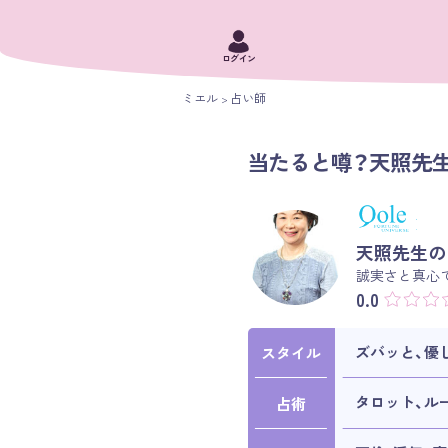
ログイン
ミエル
占い師
当たると噂？天照先生
天照先生の
誠実さと真心
0.0
ズバッと、優
スタイル
タロット、ル
占術