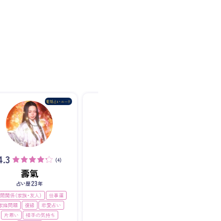
4.3
(4)
壽氣
23
占い歴
年
0.0
0.0
(0)
間関係（家族・友人）
仕事運
家庭問題
復縁
恋愛占い
片思い
相手の気持ち