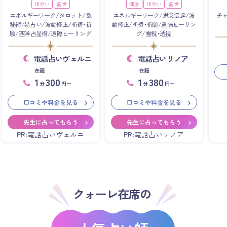
出会い
前世
健康
出会い
前世
エネルギーワーク/タロット/数
エネルギーワーク/思念伝達/波
チ
秘術/易占い/波動修正/祈祷・祈
動修正/祈祷・祈願/遠隔ヒーリン
願/西洋占星術/遠隔ヒーリング
グ/霊視・透視
電話占いヴェルニ
電話占いリノア
在籍
在籍
1
300
1
380
分
円〜
分
円〜
口コミや料金を見る
口コミや料金を見る
先生に占ってもらう
先生に占ってもらう
PR:電話占いヴェルニ
PR:電話占いリノア
クォーレ在席の