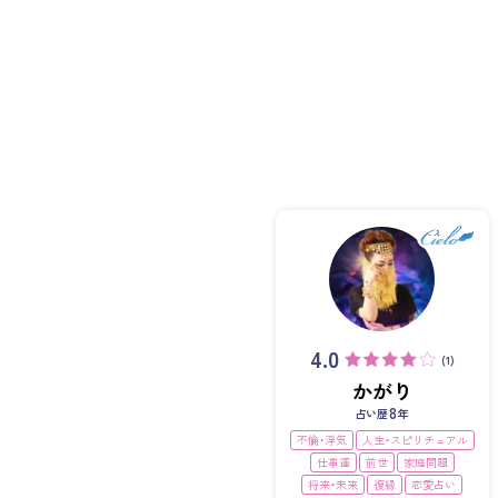
4.0
(1)
かがり
8
占い歴
年
不倫・浮気
人生・スピリチュアル
仕事運
前世
家庭問題
将来・未来
復縁
恋愛占い