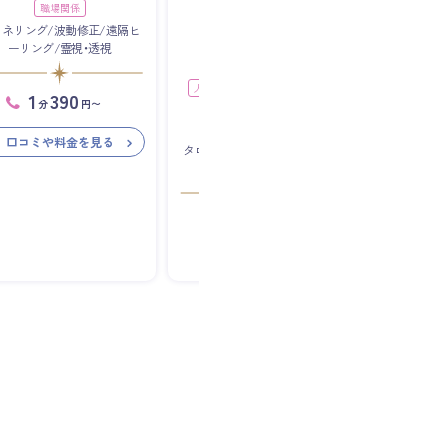
職場関係
和泉アリス
ャネリング/波動修正/遠隔ヒ
12
占い歴
年
ーリング/霊視・透視
2人の未来
人生・スピリチュアル
不倫・浮気
人間関係（家族・友人）
仕事運
1
390
分
円〜
人間関係（
出会い
前世
家庭問題
出会
将来・未来
就職・転職
口コミや料金を見る
タロット/リーディング/西洋占
星術/霊視・透視
電話
占い
ウィ
ル
在籍
1
分