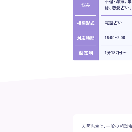
不倫・浮気、事
悩み
縁、恋愛占い、
電話占い
相談形式
16:00~2:00
対応時間
1分187円〜
鑑 定 料
天照先生は、一般の相談