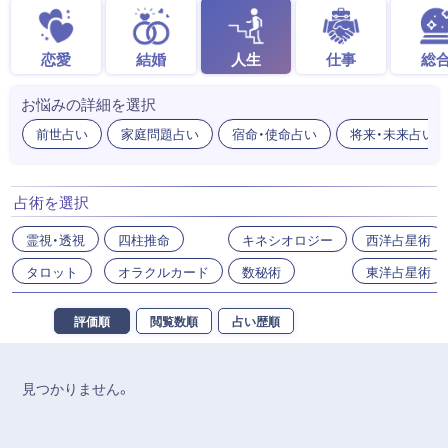
恋愛
結婚
人生
仕事
総
お悩みの詳細を選択
前世占い
家庭問題占い
宿命・使命占い
将来・未来占い
占術を選択
霊視・透視
四柱推命
キネシオロジー
西洋占星術
タロット
オラクルカード
数秘術
東洋占星術
評価順
閲覧数順
占い歴順
見つかりません。