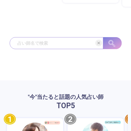
"今"当たると話題の人気占い師
TOP
5
1
2