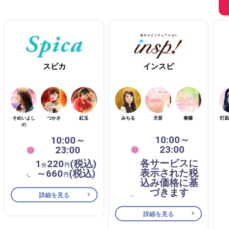
スピカ
インスピ
そめいよし
つかさ
紅玉
みちる
天音
春陽
灯凪
の
10:00～
10:00～
23:00
23:00
各サービスに
1
220
(税込)
分
円
表示された税
～660
(税込)
円
込み価格に基
づきます
詳細を見る
詳細を見る