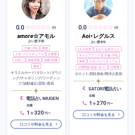
0.0
0.0
(0)
(0)
amore☆アモル
Aoi・レグルス
占い歴 不明
9
占い歴
年
不倫・浮気
事業
2人の未来
あなたを好きな人
人生・スピリチュアル
仕事運
キャリアアップ
不倫・浮気
出会い
家庭問題
就職・転職
事業
人生・スピリチュアル
復縁
人間関係（家族・友人）
仕事運
オラクルカード/タロット/ダウジ
タロット/四柱推命/西洋占星術
ング/チャネリング/リーディン
グ/波動修正/霊視・透視
SATORI電話占い
在籍
電話占いMUGEN
1
270
分
円〜
在籍
1
320
分
円〜
口コミや料金を見る
口コミや料金を見る