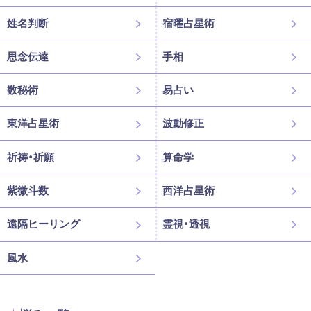
姓名判断
宿曜占星術
思念伝達
手相
数秘術
易占い
東洋占星術
波動修正
祈祷・祈願
算命学
紫微斗数
西洋占星術
遠隔ヒーリング
霊視・透視
風水