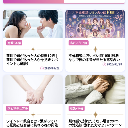
恋愛・不倫
当たる占い師
前世で縁があった人の特徴10選｜
不倫相談に強い占い師10選！説教
前世で縁があった人かを見抜くポ
なしで彼の本音が当たる電話占い
イントも解説！
2026/03/28
2025/09/22
スピリチュアル
恋愛・不倫
ツインレイ統合とは？繋がってい
別れ話で別れたくない場合の8つ
る証拠と統合後に訪れる魂の変化
の対処法！別れた方がよいパターン