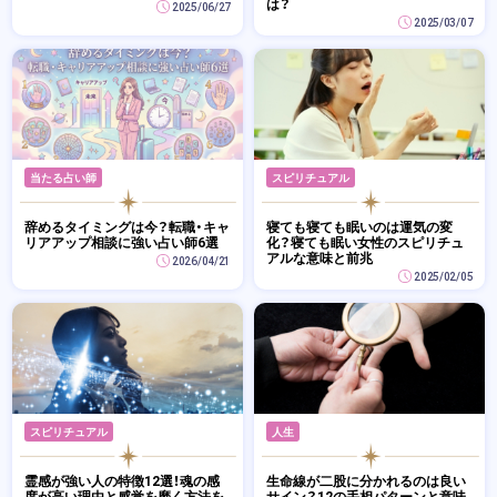
は？
2025/06/27
2025/03/07
当たる占い師
スピリチュアル
辞めるタイミングは今？転職・キャ
寝ても寝ても眠いのは運気の変
リアアップ相談に強い占い師6選
化？寝ても眠い女性のスピリチュ
アルな意味と前兆
2026/04/21
2025/02/05
スピリチュアル
人生
霊感が強い人の特徴12選！魂の感
生命線が二股に分かれるのは良い
度が高い理由と感覚を磨く方法を
サイン？12の手相パターンと意味