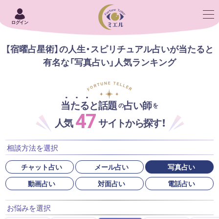
ログイン
【宿曜占星術】の人生・スピリチュアル占いが当たると
有名な「写真占い」人気ランキング
当たると話題
占い師
の
を
47
人気
サイトから探す！
相談方法を選択
チャット占い
メール占い
写真占い
動画占い
対面占い
電話占い
お悩みを選択