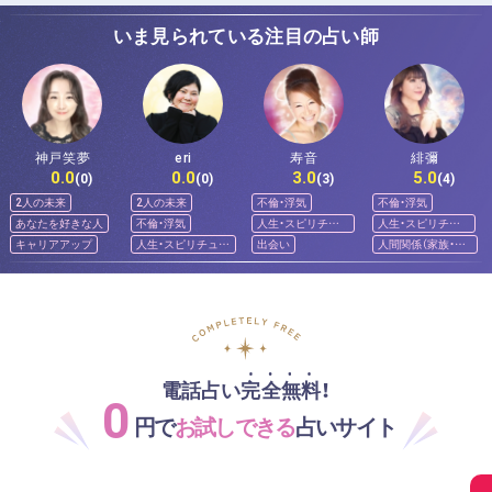
いま見られている注目の占い師
神戸笑夢
eri
寿音
緋彌
0.0
0.0
3.0
5.0
(0)
(0)
(3)
(4)
2人の未来
2人の未来
不倫・浮気
不倫・浮気
あなたを好きな人
不倫・浮気
人生・スピリチュ
人生・スピリチュ
アル
アル
キャリアアップ
人生・スピリチュア
出会い
人間関係（家族・友
ル
人）
電話占い完全無料！
0
円で
お試しできる
占いサイト