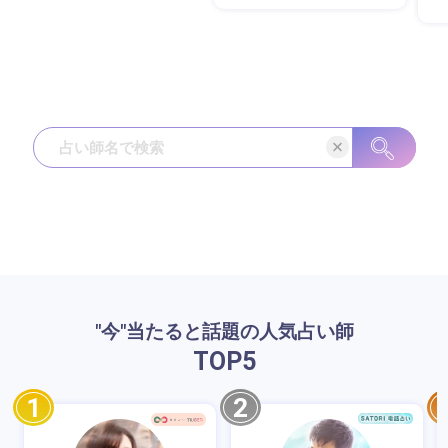
"今"当たると話題の人気占い師
TOP
5
1
2