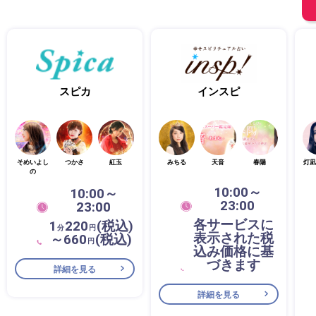
スピカ
インスピ
そめいよし
つかさ
紅玉
みちる
天音
春陽
灯凪
の
10:00～
10:00～
23:00
23:00
各サービスに
1
220
(税込)
分
円
表示された税
～660
(税込)
円
込み価格に基
づきます
詳細を見る
詳細を見る