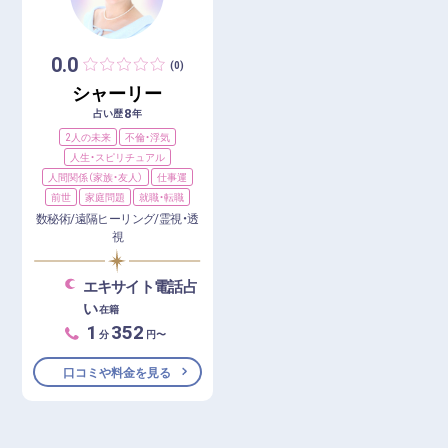
0.0
(0)
シャーリー
8
占い歴
年
2人の未来
不倫・浮気
人生・スピリチュアル
人間関係（家族・友人）
仕事運
前世
家庭問題
就職・転職
数秘術/遠隔ヒーリング/霊視・透
視
エキサイト電話占
い
在籍
1
352
分
円〜
口コミや料金を見る