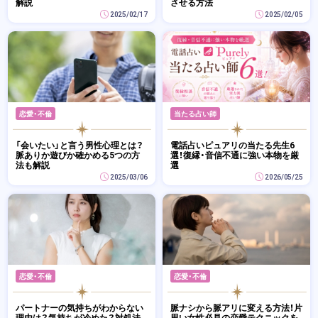
解説
させる方法
2025/02/17
2025/02/05
恋愛・不倫
当たる占い師
「会いたい」と言う男性心理とは？
電話占いピュアリの当たる先生6
脈ありか遊びか確かめる5つの方
選！復縁・音信不通に強い本物を厳
法も解説
選
2025/03/06
2026/05/25
恋愛・不倫
恋愛・不倫
パートナーの気持ちがわからない
脈ナシから脈アリに変える方法！片
理由は？気持ちが冷めた？対処法
思い女性必見の恋愛テクニックを