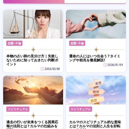
恋愛・不倫
恋愛・不倫
本物の占い師の見分け方｜失敗し
運命の人にはいつ出会う？タイミ
ないために知っておきたい判断ポ
ングや前兆を徹底解説！
イント
2026/01/09
2026/03/08
スピリチュアル
スピリチュアル
過去の行いが未来をつくる因果応
カルマのスピリチュアル的な意味
報の法則とは？カルマの仕組みを
とは？カルマの法則と人生を好転