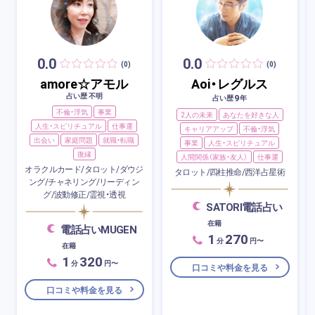
0.0
0.0
(0)
(0)
amore☆アモル
Aoi・レグルス
占い歴 不明
9
占い歴
年
不倫・浮気
事業
2人の未来
あなたを好きな人
人生・スピリチュアル
仕事運
キャリアアップ
不倫・浮気
出会い
家庭問題
就職・転職
事業
人生・スピリチュアル
復縁
人間関係（家族・友人）
仕事運
オラクルカード/タロット/ダウジ
タロット/四柱推命/西洋占星術
ング/チャネリング/リーディン
グ/波動修正/霊視・透視
SATORI電話占い
在籍
電話占いMUGEN
1
270
分
円〜
在籍
1
320
分
円〜
口コミや料金を見る
口コミや料金を見る