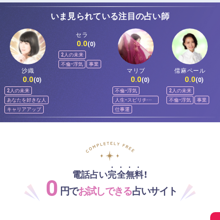
いま見られている注目の占い師
セラ
0.0
(0)
2人の未来
不倫・浮気
事業
沙織
マリブ
儒麻ペール
0.0
0.0
0.0
(0)
(0)
(0)
2人の未来
不倫・浮気
2人の未来
あなたを好きな人
人生・スピリチュ
不倫・浮気
事業
アル
キャリアアップ
仕事運
電話占い完全無料！
0
円で
お試しできる
占いサイト