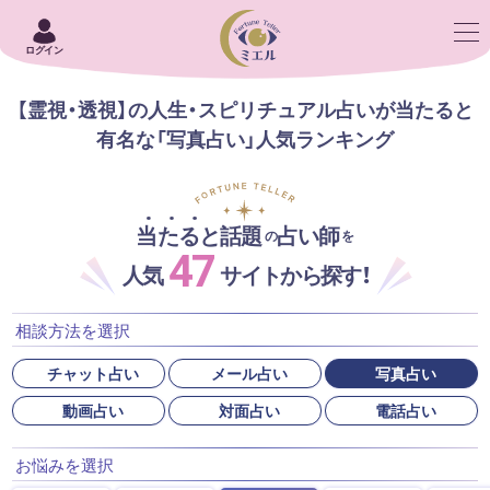
ログイン
【霊視・透視】の人生・スピリチュアル占いが当たると
有名な「写真占い」人気ランキング
当たると話題
占い師
の
を
47
人気
サイトから探す！
相談方法を選択
チャット占い
メール占い
写真占い
動画占い
対面占い
電話占い
お悩みを選択