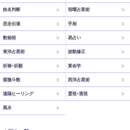
姓名判断
宿曜占星術
思念伝達
手相
数秘術
易占い
東洋占星術
波動修正
祈祷・祈願
算命学
紫微斗数
西洋占星術
遠隔ヒーリング
霊視・透視
風水