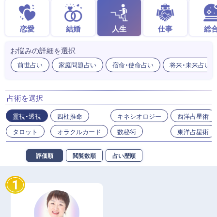
恋愛
結婚
人生
仕事
総
お悩みの詳細を選択
前世占い
家庭問題占い
宿命・使命占い
将来・未来占い
占術を選択
霊視・透視
四柱推命
キネシオロジー
西洋占星術
タロット
オラクルカード
数秘術
東洋占星術
評価順
閲覧数順
占い歴順
1