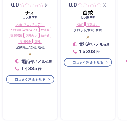
0.0
0.0
(0)
(0)
ナオ
白蛇
占い歴 不明
占い歴 不明
人生・スピリチュアル
復縁
恋愛占い
人間関係（家族・友人）
仕事運
タロット/祈祷・祈願
家庭問題
恋愛占い
総合運
職場関係
開運
電話占いメル
在籍
波動修正/霊視・透視
1
308
分
円〜
電話占いメル
在籍
口コミや料金を見る
1
385
分
円〜
口コミや料金を見る