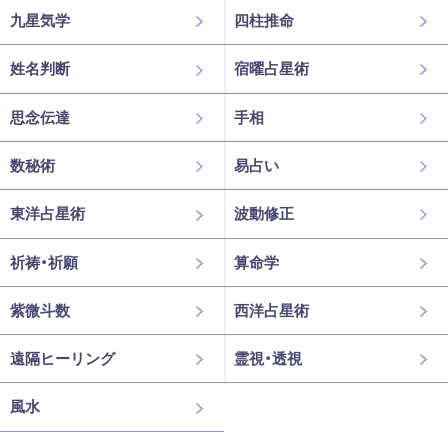
九星気学
四柱推命
姓名判断
宿曜占星術
思念伝達
手相
数秘術
易占い
東洋占星術
波動修正
祈祷・祈願
算命学
紫微斗数
西洋占星術
遠隔ヒーリング
霊視・透視
風水