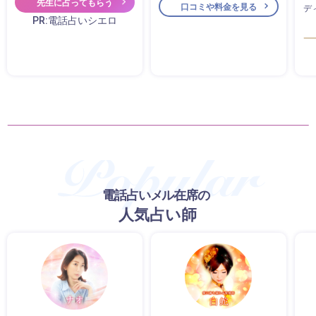
先生に占ってもらう
口コミや料金を見る
デ
PR:電話占いシエロ
電話占いメル在席の
人気占い師