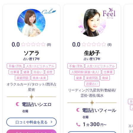
0.0
0.0
(0)
(0)
ソアラ
生紗子
17
17
占い歴
年
占い歴
年
不倫・浮気
人生・スピリチュアル
不倫・浮気
人生・スピリチュアル
仕事運
健康
出会い
前世
人間関係（家族・友人）
仕事運
家庭問題
将来・未来
健康
家庭問題
復縁
オラクルカード/タロット/西洋占
恋愛占い
星術
リーディング/九星気学/数秘術/
霊視・透視/風水
不
電話占いシエロ
電話占いフィール
在籍
在籍
口コミや料金を見る
1
300
分
円〜
エ
ド