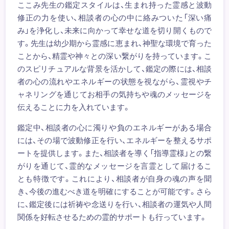
ここみ先生の鑑定スタイルは、生まれ持った霊感と波動
修正の力を使い、相談者の心の中に絡みついた「深い痛
み」を浄化し、未来に向かって幸せな道を切り開くもので
す。先生は幼少期から霊感に恵まれ、神聖な環境で育った
ことから、精霊や神々との深い繋がりを持っています。こ
のスピリチュアルな背景を活かして、鑑定の際には、相談
者の心の流れやエネルギーの状態を視ながら、霊視やチ
ャネリングを通じてお相手の気持ちや魂のメッセージを
伝えることに力を入れています。
鑑定中、相談者の心に濁りや負のエネルギーがある場合
には、その場で波動修正を行い、エネルギーを整えるサポ
ートを提供します。また、相談者を導く「指導霊様」との繋
がりを通じて、霊的なメッセージを言霊として届けるこ
とも特徴です。これにより、相談者が自身の魂の声を聞
き、今後の進むべき道を明確にすることが可能です。さら
に、鑑定後には祈祷や念送りを行い、相談者の運気や人間
関係を好転させるための霊的サポートも行っています。