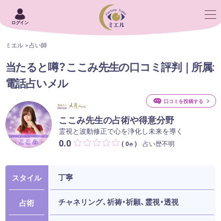
ログイン
ミエル
占い師
当たると噂？ここみ先生の口コミ評判｜所属:
電話占いメル
口コミを投稿する
ここみ先生の占術や得意分野
霊視と波動修正で心を浄化し未来を導く
0.0
占い歴不明
( 0
)
件
丁寧
スタイル
チャネリング、祈祷・祈願、霊視・透視
占術