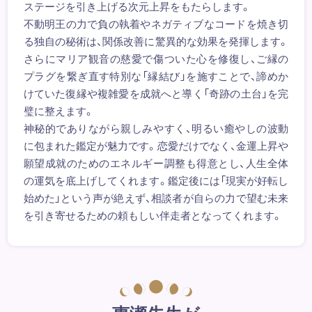
ステージを引き上げる次元上昇をもたらします。
不動明王の力で負の執着やネガティブなコードを焼き切
る独自の秘術は、関係改善に驚異的な効果を発揮します。
さらにマリア観音の慈愛で傷ついた心を修復し、ご縁の
プラグを繋ぎ直す特別な「縁結び」を施すことで、諦めか
けていた復縁や複雑愛を成就へと導く「奇跡の土台」を完
璧に整えます。
神秘的でありながら親しみやすく、明るい癒やしの波動
に包まれた鑑定が魅力です。恋愛だけでなく、金運上昇や
願望成就のためのエネルギー調整も得意とし、人生全体
の運気を底上げしてくれます。鑑定後には「現実が好転し
始めた」という声が絶えず、相談者が自らの力で望む未来
を引き寄せるための頼もしい伴走者となってくれます。