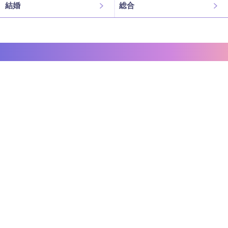
結婚
総合
恐ろしい程当たる占い師の口コミ
「ミエル」
驚異の的中率！口コミで話題の占い師がここに。
運営者情報
お問い合わせ
個人情報保護方針
情報の外部送信