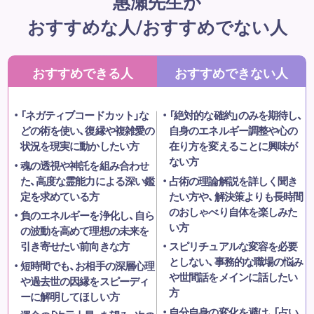
惠瀬先生が
おすすめな人/おすすめでない人
おすすめできる人
おすすめできない人
「ネガティブコードカット」な
「絶対的な確約」のみを期待し、
どの術を使い、復縁や複雑愛の
自身のエネルギー調整や心の
状況を現実に動かしたい方
在り方を変えることに興味が
ない方
魂の透視や神託を組み合わせ
た、高度な霊能力による深い鑑
占術の理論解説を詳しく聞き
定を求めている方
たい方や、解決策よりも長時間
のおしゃべり自体を楽しみた
負のエネルギーを浄化し、自ら
い方
の波動を高めて理想の未来を
引き寄せたい前向きな方
スピリチュアルな変容を必要
としない、事務的な職場の悩み
短時間でも、お相手の深層心理
や世間話をメインに話したい
や過去世の因縁をスピーディ
方
ーに解明してほしい方
自分自身の変化を避け、「占い