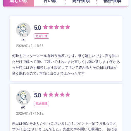
新しい順
古い順
高評価順
低評価順
5.0
思念伝達
K
2026/01/21 18:36
何時もアフターメール有難う御座います。凄く嬉しいです。声を聞い
ただけで解って頂いて凄いですね。また宜しくお願い致します何かあ
った時には必ず相談します鑑定して頂いて終わるとその日は何故か
良く眠れるので。本当に出会えてよかったです
5.0
思念伝達
AO
2026/01/17 16:12
先日は鑑定をありがとうございました！ ポイント不足でお礼も言え
ず、申し訳ございませんでした。 先生の声を聞いた瞬間に、一気に涙