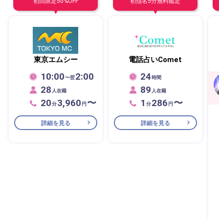
初回限定50%OFF
初指名5分無料鑑定
東京エムシー
電話占いComet
10:00
2:00
24
〜翌
時間
28
89
人在籍
人在籍
20
3,960
〜
1
286
〜
分
円
分
円
詳細を見る
詳細を見る