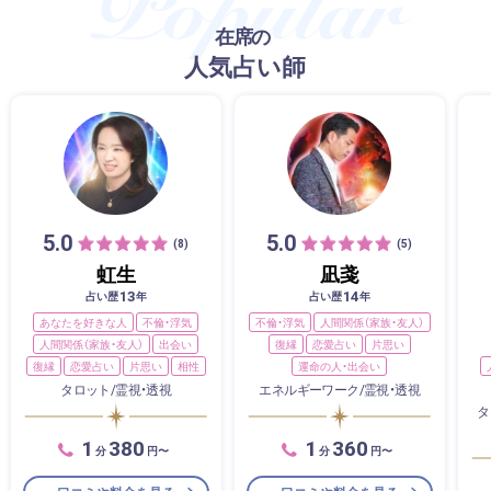
在席の
人気占い師
5.0
5.0
(8)
(5)
虹生
凪戔
13
14
占い歴
年
占い歴
年
あなたを好きな人
不倫・浮気
不倫・浮気
人間関係（家族・友人）
人間関係（家族・友人）
出会い
復縁
恋愛占い
片思い
復縁
恋愛占い
片思い
相性
運命の人・出会い
タロット/霊視・透視
エネルギーワーク/霊視・透視
タ
1
380
1
360
分
円〜
分
円〜