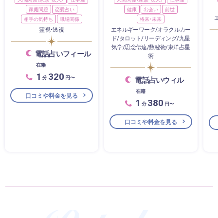
家庭問題
恋愛占い
健康
出会い
前世
相手の気持ち
職場関係
将来・未来
霊視・透視
エネルギーワーク/オラクルカー
ド/タロット/リーディング/九星
気学/思念伝達/数秘術/東洋占星
電話占いフィール
術
在籍
1
320
分
円〜
電話占いウィル
在籍
口コミや料金を見る
1
380
分
円〜
口コミや料金を見る