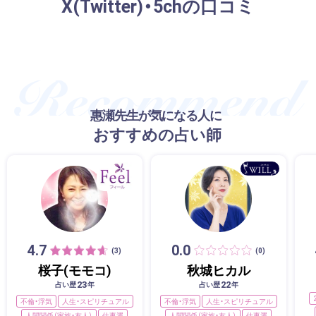
X(Twitter)・5chの口コミ
惠瀬先生が気になる人に
おすすめの占い師
4.7
0.0
(3)
(0)
桜子(モモコ)
秋城ヒカル
23
22
占い歴
年
占い歴
年
不倫・浮気
人生・スピリチュアル
不倫・浮気
人生・スピリチュアル
人間関係（家族・友人）
仕事運
人間関係（家族・友人）
仕事運