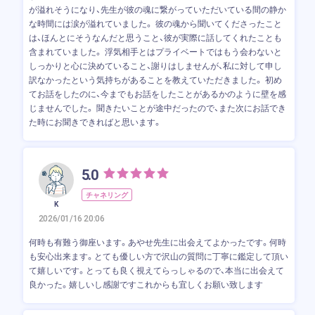
が溢れそうになり、先生が彼の魂に繋がっていただいている間の静か
な時間には涙が溢れていました。 彼の魂から聞いてくださったこと
は、ほんとにそうなんだと思うこと、彼が実際に話してくれたことも
含まれていました。 浮気相手とはプライベートではもう会わないと
しっかりと心に決めていること、謝りはしませんが、私に対して申し
訳なかったという気持ちがあることを教えていただきました。 初め
てお話をしたのに、今までもお話をしたことがあるかのように壁を感
じませんでした。 聞きたいことが途中だったので、また次にお話でき
た時にお聞きできればと思います。
5.0
チャネリング
K
2026/01/16 20:06
何時も有難う御座います。あやせ先生に出会えてよかったです。何時
も安心出来ます。とても優しい方で沢山の質問に丁寧に鑑定して頂い
て嬉しいです。とっても良く視えてらっしゃるので、本当に出会えて
良かった。嬉しいし感謝ですこれからも宜しくお願い致します