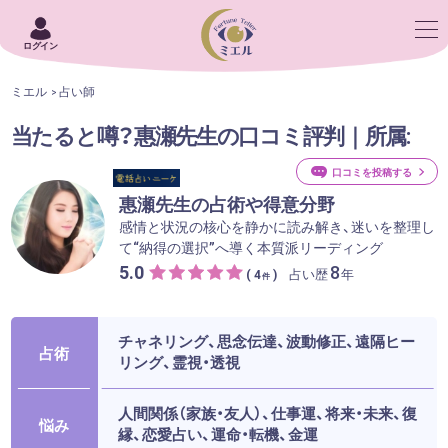
ログイン
ミエル
占い師
当たると噂？惠瀬先生の口コミ評判｜所属:
口コミを投稿する
惠瀬先生の占術や得意分野
感情と状況の核心を静かに読み解き、迷いを整理し
て“納得の選択”へ導く本質派リーディング
5.0
8
占い歴
年
( 4
)
件
チャネリング、思念伝達、波動修正、遠隔ヒー
占術
リング、霊視・透視
人間関係（家族・友人）、仕事運、将来・未来、復
悩み
縁、恋愛占い、運命・転機、金運