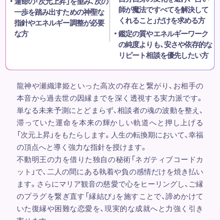
運命の「次元上昇」を望み、次の
師が魔法ですべてを解決して
一歩を踏み出すための神聖な
くれること」だけを求める方
指針やエネルギー調整が必要
な方
鑑定の質やエネルギーワーク
の純度よりも、安さや依存的な
リピート相談を優先したい方
龍神や瀬織津姫といった高次の存在と繋がり、お相手の
本音から過去世の因縁までを深く透視する実力派です。
単なる未来予測にとどまらず、相談者の魂の波動を整え、
滞っていた運命を本来の輝かしい軌道へと押し上げる
「次元上昇」をもたらします。人生の転換期において、幸福
の頂点へと導く強力な指針を授けます。
不動明王の力を借りた独自の秘術「ネガティブコードカ
ット」で、二人の間にある執着や負の感情だけを焼き払い
ます。さらにマリア観音の慈愛で心をヒーリングし、ご縁
のプラグを繋ぎ直す「縁結び」を施すことで、諦めかけて
いた復縁や困難な恋愛を、現実的な成就へと力強く引き