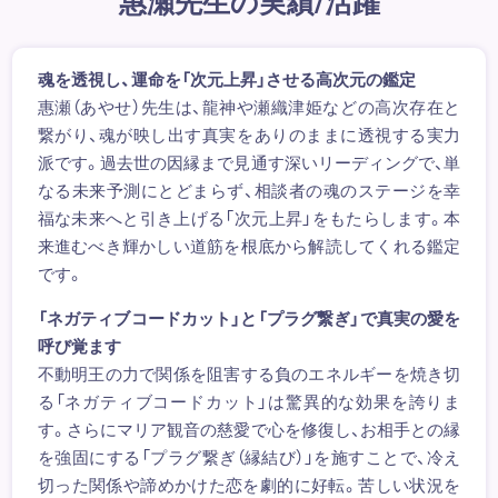
惠瀬先生の実績/活躍
魂を透視し、運命を「次元上昇」させる高次元の鑑定
惠瀬（あやせ）先生は、龍神や瀬織津姫などの高次存在と
繋がり、魂が映し出す真実をありのままに透視する実力
派です。過去世の因縁まで見通す深いリーディングで、単
なる未来予測にとどまらず、相談者の魂のステージを幸
福な未来へと引き上げる「次元上昇」をもたらします。本
来進むべき輝かしい道筋を根底から解読してくれる鑑定
です。
「ネガティブコードカット」と「プラグ繋ぎ」で真実の愛を
呼び覚ます
不動明王の力で関係を阻害する負のエネルギーを焼き切
る「ネガティブコードカット」は驚異的な効果を誇りま
す。さらにマリア観音の慈愛で心を修復し、お相手との縁
を強固にする「プラグ繋ぎ（縁結び）」を施すことで、冷え
切った関係や諦めかけた恋を劇的に好転。苦しい状況を