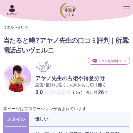
ログイン
ミエル
占い師
当たると噂？アヤノ先生の口コミ評判｜所属:
電話占いヴェルニ
口コミを投稿する
アヤノ先生の占術や得意分野
恋愛・復縁に強く、未来を共に切り開く
0.0
26
占い歴
年
( 0
)
件
本ページはプロモーションが含まれています
優しい
スタイル