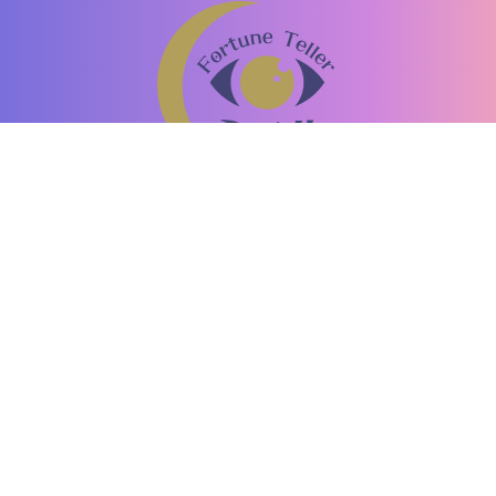
恐ろしい程当たる占い師の口コミ
「ミエル」
驚異の的中率！口コミで話題の占い師がここに。
運営者情報
お問い合わせ
個人情報保護方針
情報の外部送信
コンテンツ制作ポリシー
利用規約
占いライター募集
占い集客・掲載
©2013-2026 Nitti Company, Inc.