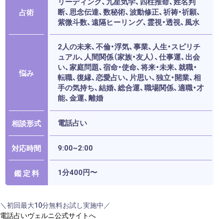
リーディング、九星気学、四柱推命、姓名判
断、思念伝達、数秘術、波動修正、祈祷・祈願、
占術
紫微斗数、遠隔ヒーリング、霊視・透視、風水
2人の未来、不倫・浮気、事業、人生・スピリチ
ュアル、人間関係（家族・友人）、仕事運、出会
い、家庭問題、宿命・使命、将来・未来、就職・
悩み
転職、復縁、恋愛占い、片思い、独立・開業、相
手の気持ち、結婚、総合運、職場関係、適職・才
能、金運、離婚
電話占い
相談形式
9:00~2:00
対応時間
1分400円〜
鑑 定 料
＼初回最大10分無料お試し実施中／
電話占いヴェルニ公式サイトへ