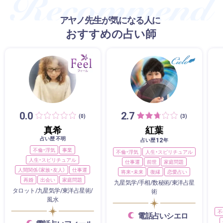
アヤノ先生が気になる人に
おすすめの占い師
0.0
2.7
(0)
(3)
真希
紅葉
占い歴 不明
12
占い歴
年
不倫・浮気
事業
不倫・浮気
人生・スピリチュアル
人生・スピリチュアル
仕事運
前世
家庭問題
人間関係（家族・友人）
仕事運
将来・未来
復縁
恋愛占い
再婚
出会い
家庭問題
九星気学/手相/数秘術/東洋占星
タロット/九星気学/東洋占星術/
術
風水
不
電話占いシエロ