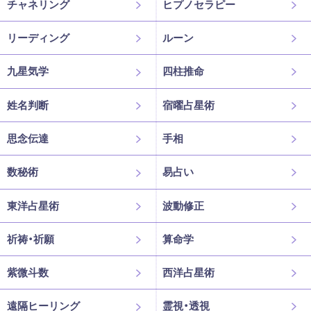
チャネリング
ヒプノセラピー
リーディング
ルーン
九星気学
四柱推命
姓名判断
宿曜占星術
思念伝達
手相
数秘術
易占い
東洋占星術
波動修正
祈祷・祈願
算命学
紫微斗数
西洋占星術
遠隔ヒーリング
霊視・透視