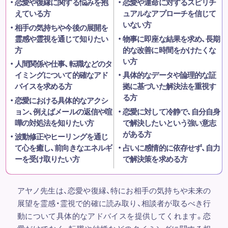
恋愛や復縁に関する悩みを抱
恋愛や運命に対するスピリチ
えている方
ュアルなアプローチを信じて
いない方
相手の気持ちや今後の展開を
霊感や霊視を通じて知りたい
物事に即座な結果を求め、長期
方
的な改善に時間をかけたくな
い方
人間関係や仕事、転職などのタ
イミングについて的確なアド
具体的なデータや論理的な証
バイスを求める方
拠に基づいた解決法を重視す
る方
恋愛における具体的なアクシ
ョン、例えばメールの返信や喧
恋愛に対して冷静で、自分自身
嘩の対処法を知りたい方
で解決したいという強い意志
がある方
波動修正やヒーリングを通じ
て心を癒し、前向きなエネルギ
占いに感情的に依存せず、自力
ーを受け取りたい方
で解決策を求める方
アヤノ先生は、恋愛や復縁、特にお相手の気持ちや未来の
展望を霊感・霊視で的確に読み取り、相談者が取るべき行
動について具体的なアドバイスを提供してくれます。恋