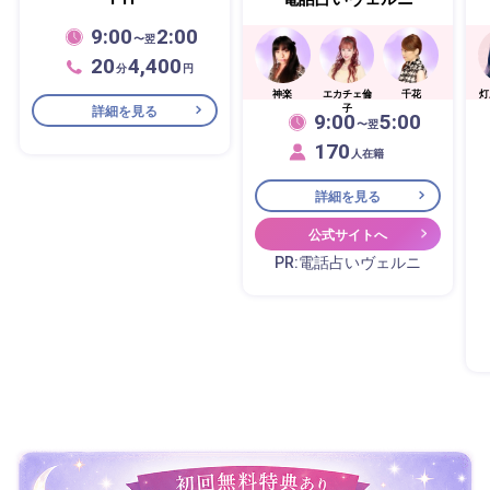
9:00
2:00
〜翌
20
4,400
分
円
神楽
エカチェ倫
千花
灯
子
詳細を見る
9:00
5:00
〜翌
170
人在籍
詳細を見る
公式サイトへ
PR:電話占いヴェルニ