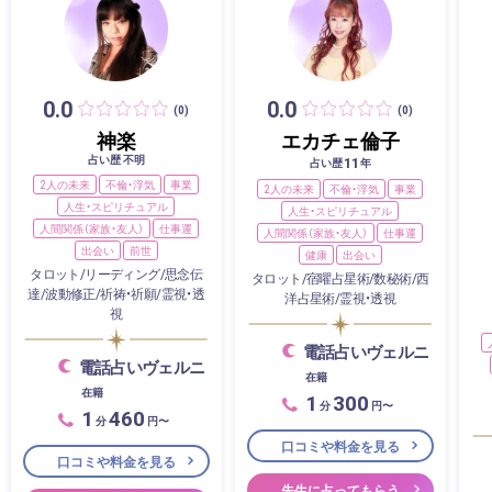
0.0
0.0
(0)
(0)
神楽
エカチェ倫子
占い歴 不明
11
占い歴
年
2人の未来
不倫・浮気
事業
2人の未来
不倫・浮気
事業
人生・スピリチュアル
人生・スピリチュアル
人間関係（家族・友人）
仕事運
人間関係（家族・友人）
仕事運
出会い
前世
健康
出会い
タロット/リーディング/思念伝
タロット/宿曜占星術/数秘術/西
達/波動修正/祈祷・祈願/霊視・透
洋占星術/霊視・透視
視
電話占いヴェルニ
電話占いヴェルニ
在籍
在籍
1
300
分
円〜
1
460
分
円〜
口コミや料金を見る
口コミや料金を見る
先生に占ってもらう