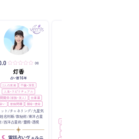
0.0
(0)
灯香
16
占い歴
年
0.0
0.0
(0)
2人の未来
不倫・浮気
人生・スピリチュアル
間関係（家族・友人）
仕事運
会い
家庭問題
宿命・使命
満願 いのり
ロット/チャネリング/九星気
占い歴 不明
/姓名判断/数秘術/東洋占星
2人の未来
あなたを好きな人
術/西洋占星術/霊視・透視
2人の未来
キャリアアップ
不倫・浮気
人生
事業
人生・スピリチュアル
人間関係（
電話占いヴェルニ