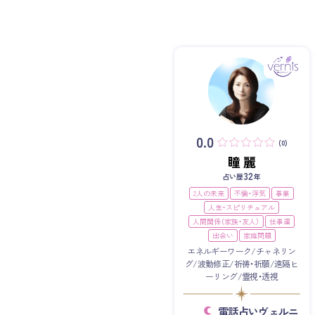
0.0
(0)
瞳 麗
32
占い歴
年
2人の未来
不倫・浮気
事業
人生・スピリチュアル
人間関係（家族・友人）
仕事運
出会い
家庭問題
エネルギーワーク/チャネリン
グ/波動修正/祈祷・祈願/遠隔ヒ
ーリング/霊視・透視
電話占いヴェルニ