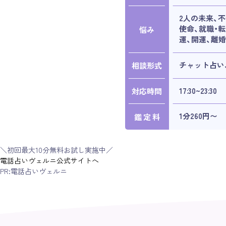
2人の未来、不
使命、就職・
悩み
運、開運、離婚
チャット占い
相談形式
17:30~23:30
対応時間
1分260円〜
鑑 定 料
＼初回最大10分無料お試し実施中／
電話占いヴェルニ公式サイトへ
PR:電話占いヴェルニ