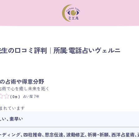
生の口コミ評判｜所属: 電話占いヴェルニ
の占術や得意分野
占術で心を癒し未来を拓く
7
占い歴
年
( 0
)
件
まれています
しい、素早い
ーディング、四柱推命、思念伝達、波動修正、祈祷・祈願、西洋占星術、