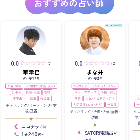
おすすめの占い師
0.0
0.0
(0)
(0)
華津巳
まな井
17
3
占い歴
年
占い歴
年
不倫・浮気
人間関係（家族・友人）
2人の未来
あなたを好きな人
仕事運
就職・転職
復縁
キャリアアップ
不倫・浮気
恋愛占い
結婚
総合運
事業
人生・スピリチュアル
人
人間関係（家族・友人）
仕事運
出
チャネリング/リーディング/霊
視・透視
チャネリング/祈祷・祈願/霊視・
タ
透視
学
ココナラ
在籍
SATORI電話占い
1
240
分
円〜
在籍