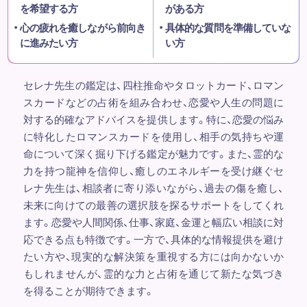
を希望する方
がある方
心の疲れを癒しながら前向き
具体的な質問を準備していな
に進みたい方
い方
セレナ先生の鑑定は、四柱推命やタロットカード、ロマン
スカードなどの占術を組み合わせ、恋愛や人生の問題に
対する的確なアドバイスを提供します。特に、恋愛の悩み
に特化したロマンスカードを使用し、相手の気持ちや運
命について深く掘り下げる鑑定が魅力です。また、霊的な
力を持つ龍神を信仰し、癒しのエネルギーを受け継ぐセ
レナ先生は、相談者に寄り添いながら、過去の傷を癒し、
未来に向けての最善の選択肢を探るサポートをしてくれ
ます。恋愛や人間関係、仕事、家庭、金運と幅広い相談に対
応できる点も特徴です。一方で、具体的な情報提供を避け
たい方や、現実的な解決策を重視する方には向かないか
もしれませんが、霊的な力と占術を通じて新たな気づき
を得ることが期待できます。