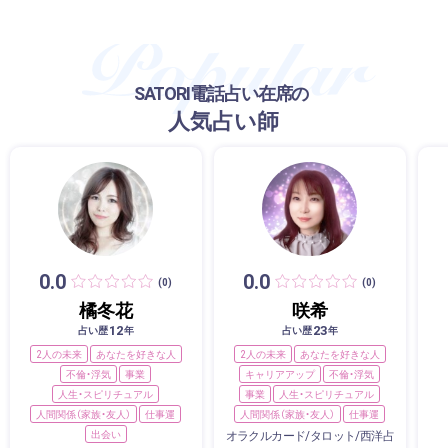
SATORI電話占い在席の
人気占い師
0.0
0.0
(0)
(0)
橘冬花
咲希
12
23
占い歴
年
占い歴
年
2人の未来
あなたを好きな人
2人の未来
あなたを好きな人
不倫・浮気
事業
キャリアアップ
不倫・浮気
人生・スピリチュアル
事業
人生・スピリチュアル
人間関係（家族・友人）
仕事運
人間関係（家族・友人）
仕事運
出会い
オラクルカード/タロット/西洋占