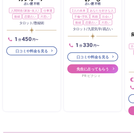
占い歴 不明
占い歴 不明
人間関係（家族・友人）
仕事運
2人の未来
あなたを好きな人
復縁
恋愛占い
片思い
不倫・浮気
再婚
出会い
タロット/数秘術
復縁
恋愛占い
片思い
タロット/九星気学/易占い
1
450
分
円〜
1
330
分
円〜
不
口コミや料金を見る
口コミや料金を見る
先生に占ってもらう
PR:ピクシィ