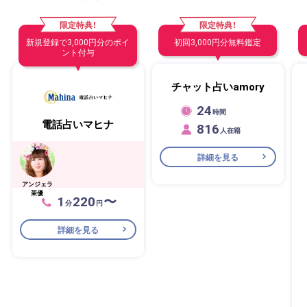
限定特典！
限定特典！
新規登録で3,000円分のポイ
初回3,000円分無料鑑定
ント付与
チャット占いamory
24
時間
電話占いマヒナ
816
人在籍
詳細を見る
アンジェラ
茉優
1
220
〜
分
円
詳細を見る