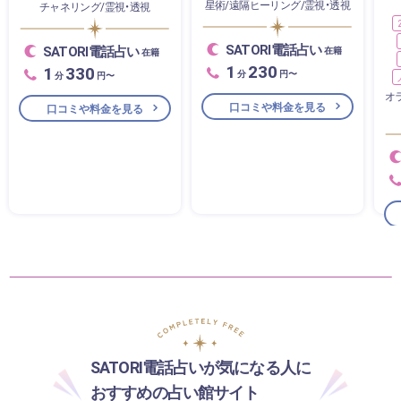
星術/遠隔ヒーリング/霊視・透視
チャネリング/霊視・透視
SATORI電話占い
SATORI電話占い
在籍
在籍
1
230
1
330
分
円〜
分
円〜
オ
口コミや料金を見る
口コミや料金を見る
SATORI電話占いが気になる人に
おすすめの占い館サイト