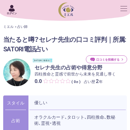
ログイン
ミエル
占い師
当たると噂？セレナ先生の口コミ評判｜所属:
SATORI電話占い
口コミを投稿する
セレナ先生の占術や得意分野
四柱推命と霊感で前世から未来を見通し導く
0.0
2
占い歴
年
( 0
)
件
優しい
スタイル
オラクルカード、タロット、四柱推命、数秘
占術
術、霊視・透視