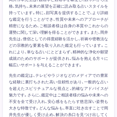
格、気持ち、未来の展望を正確に読み取る占いスタイルを
持っています。特に、顔写真を提供することで、より詳細
な鑑定を行うことができ、性質や未来へのアプローチが
精密になるため、ご相談者様は自身の本質やこれからの
運勢に関して深い理解を得ることができます。また、岡井
先生は、僧侶としての得度経験を活かし、祈祷や密教法な
どの宗教的な要素を取り入れた鑑定も行っています。こ
れにより、単なる占いにとどまらず、精神的な浄化や願望
成就のためのサポートが提供され、悩みを抱える方々に
幅広いサポートを与えることができます。
先生の鑑定は、テレビやラジオなどのメディアでの豊富
な経験に裏打ちされた高い信頼性があり、一般的な占い
を超えたスピリチュアルな視点と、的確なアドバイスが
魅力です。さらに、鑑定中はご相談者様の悩みや未来への
不安を全て受け入れ、安心感をもたらす慈悲深い姿勢も
大きな特徴です。どんな悩みも、率直に吐き出すことで岡
井先生が優しく受け止め、解決の糸口を見つけ出してく