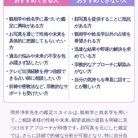
観相学や姓名学に基づいた鑑
顔写真を提供することに抵抗
定に興味がある方
がある方
お写真を通じて性格や未来を
観相学や姓名学以外の占術を
具体的に把握してもらいたい
希望される方
方
迅速な結果や即座の解決を求
過去の悩みや未来の不安を包
めている方
み隠さず話したい方
宗教的なアプローチに馴染み
テレビ出演経験を持つ信頼で
がない方
きる占い師に相談したい方
自分の気持ちを率直に話すこ
祈祷や密教法など、宗教的なサ
とが難しい方
ポートも受けたい方
岡井浄幸先生の鑑定スタイルは、観相学と姓名学を用い
て、ご相談者様の性格や未来、願望成就の道筋を明確に見
つけ出すアプローチが特徴です。顔写真を元にした鑑定
では、さらに詳細で的確な分析が可能となり、特に自分自