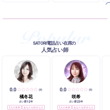
SATORI電話占い在席の
人気占い師
0.0
0.0
(0)
(0)
橘冬花
咲希
12
23
占い歴
年
占い歴
年
2人の未来
あなたを好きな人
2人の未来
あなたを好きな人