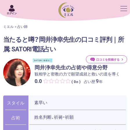
ログイン
ミエル
占い師
当たると噂？岡井浄幸先生の口コミ評判｜所
属: SATORI電話占い
口コミを投稿する
岡井浄幸先生の占術や得意分野
観相学と密教の力で願望成就と救いの道を導く
0.0
9
占い歴
年
( 0
)
件
素早い
スタイル
姓名判断、祈祷・祈願
占術