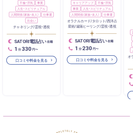
不倫・浮気
事業
キャリアアップ
不倫・浮気
人生・スピリチュアル
事業
人生・スピリチュアル
人間関係（家族・友人）
仕事運
人間関係（家族・友人）
仕事運
出会い
オラクルカード/タロット/西洋占
星術/遠隔ヒーリング/霊視・透視
チャネリング/霊視・透視
SATORI電話占い
SATORI電話占い
在籍
在籍
1
230
1
330
分
円〜
分
円〜
オ
口コミや料金を見る
口コミや料金を見る