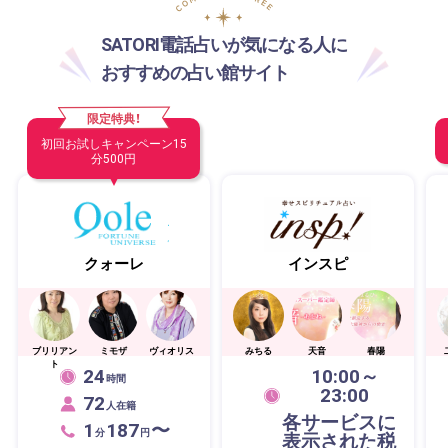
SATORI電話占いが気になる人に
おすすめの占い館サイト
限定特典！
初回お試しキャンペーン15
分500円
クォーレ
インスピ
ブリリアン
ミモザ
ヴィオリス
みちる
天音
春陽
ト
24
10:00～
時間
23:00
72
人在籍
各サービスに
1
187
〜
分
円
表示された税