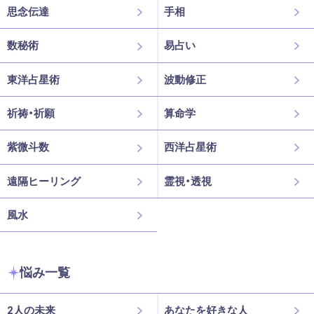
思念伝達
手相
数秘術
易占い
東洋占星術
波動修正
祈祷・祈願
算命学
紫微斗数
西洋占星術
遠隔ヒーリング
霊視・透視
風水
悩み一覧
2人の未来
あなたを好きな人