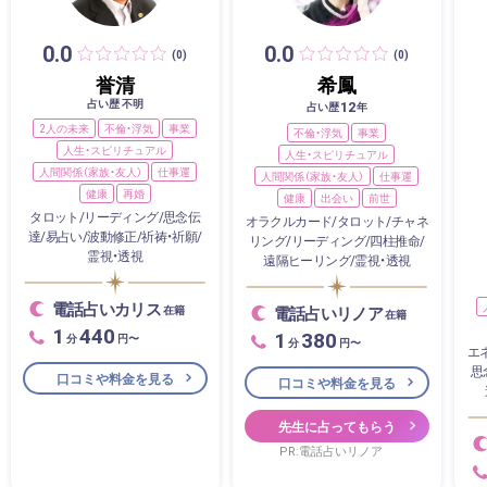
0.0
0.0
(0)
(0)
誉清
希鳳
占い歴 不明
12
占い歴
年
2人の未来
不倫・浮気
事業
不倫・浮気
事業
人生・スピリチュアル
人生・スピリチュアル
人間関係（家族・友人）
仕事運
人間関係（家族・友人）
仕事運
健康
再婚
健康
出会い
前世
タロット/リーディング/思念伝
オラクルカード/タロット/チャネ
達/易占い/波動修正/祈祷・祈願/
リング/リーディング/四柱推命/
霊視・透視
遠隔ヒーリング/霊視・透視
電話占いカリス
在籍
電話占いリノア
在籍
1
440
1
380
分
円〜
分
円〜
エ
思
口コミや料金を見る
口コミや料金を見る
先生に占ってもらう
PR:電話占いリノア