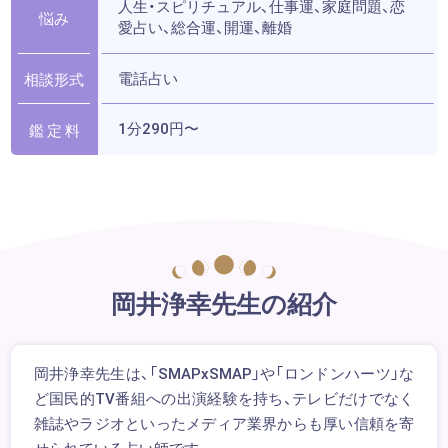
人生・スピリチュアル、仕事運、家庭問題、恋
悩み
愛占い、総合運、開運、離婚
電話占い
相談形式
1分290円〜
鑑 定 料
岡井浄幸先生の紹介
岡井浄幸先生は、「SMAPxSMAP」や「ロンドンハーツ」な
ど国民的TV番組への出演経験を持ち、テレビだけでなく
雑誌やラジオといったメディア業界からも厚い信頼を寄