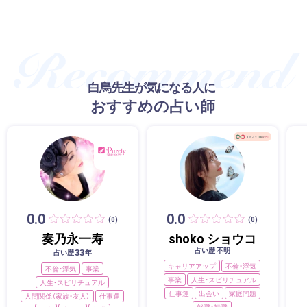
白烏先生が気になる人に
おすすめの占い師
0.0
0.0
(0)
(0)
奏乃永一寿
shoko ショウコ
占い歴 不明
33
占い歴
年
キャリアアップ
不倫・浮気
不倫・浮気
事業
事業
人生・スピリチュアル
人生・スピリチュアル
仕事運
出会い
家庭問題
人間関係（家族・友人）
仕事運
就職・転職