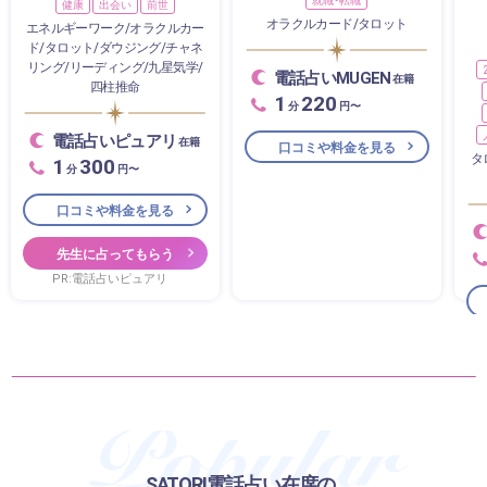
健康
出会い
前世
オラクルカード/タロット
エネルギーワーク/オラクルカー
ド/タロット/ダウジング/チャネ
リング/リーディング/九星気学/
電話占いMUGEN
在籍
四柱推命
1
220
分
円〜
電話占いピュアリ
在籍
口コミや料金を見る
タ
1
300
分
円〜
口コミや料金を見る
先生に占ってもらう
PR:電話占いピュアリ
SATORI電話占い在席の