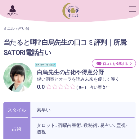
ログイン
ミエル
占い師
当たると噂？白烏先生の口コミ評判｜所属:
SATORI電話占い
口コミを投稿する
白烏先生の占術や得意分野
鋭い洞察とオーラを読み未来を優しく導く
0.0
5
占い歴
年
( 0
)
件
素早い
スタイル
タロット、宿曜占星術、数秘術、易占い、霊視・
占術
透視