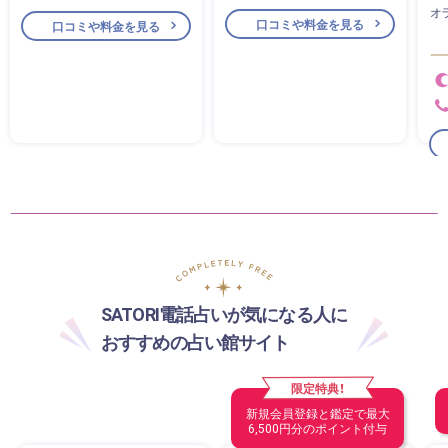
オ
口コミや料金を見る
口コミや料金を見る
SATORI電話占いが気になる人に
おすすめの占い館サイト
限定特典！
新規会員登録と鑑定で最大
6,500円分のポイント付与