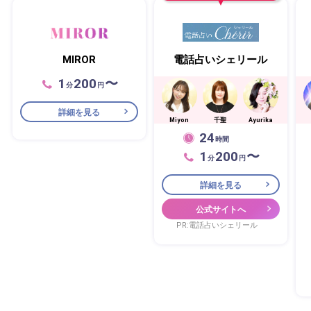
MIROR
電話占いシェリール
1
200
〜
分
円
詳細を見る
Miyon
千聖
Ayurika
24
時間
1
200
〜
分
円
詳細を見る
公式サイトへ
PR:電話占いシェリール