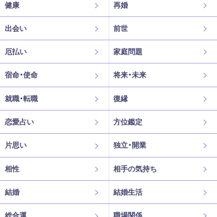
健康
再婚
出会い
前世
厄払い
家庭問題
宿命・使命
将来・未来
就職・転職
復縁
恋愛占い
方位鑑定
片思い
独立・開業
相性
相手の気持ち
結婚
結婚生活
総合運
職場関係