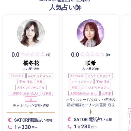
人気占い師
0.0
0.0
(0)
(0)
橘冬花
咲希
12
23
占い歴
年
占い歴
年
2人の未来
あなたを好きな人
2人の未来
あなたを好きな人
不倫・浮気
事業
キャリアアップ
不倫・浮気
人生・スピリチュアル
事業
人生・スピリチュアル
人間関係（家族・友人）
仕事運
人間関係（家族・友人）
仕事運
出会い
オラクルカード/タロット/西洋占
星術/遠隔ヒーリング/霊視・透視
チャネリング/霊視・透視
SATORI電話占い
SATORI電話占い
在籍
在籍
1
230
1
330
分
円〜
分
円〜