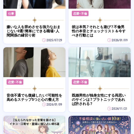
仕事
恋愛・不倫
嫌いな人を辞めさせる強力なおま
彼は本気？それとも遊び？不倫男
じない9選！簡単にできる職場・人
性の本音とチェックリスト＆今す
間関係の縁切り術
べき行動とは
2025/07/29
2026/01/09
恋愛・不倫
恋愛・不倫
音信不通でも復縁したい！可能性を
既婚男性が独身女性にする両思い
高めるステップ5つと心の整え方
のサインは？プラトニックであれ
ば許される？
2026/01/09
2024/11/21