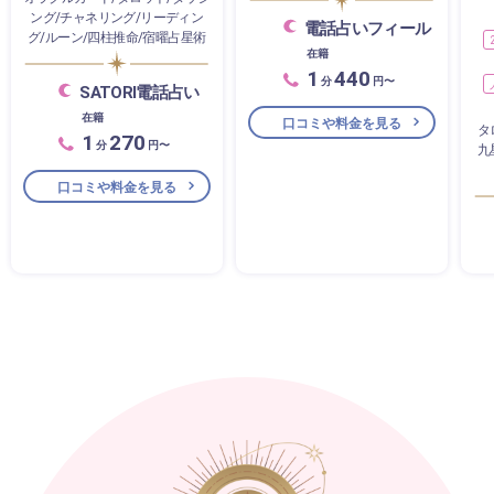
ング/チャネリング/リーディン
電話占いフィール
グ/ルーン/四柱推命/宿曜占星術
在籍
1
440
分
円〜
SATORI電話占い
在籍
口コミや料金を見る
タ
1
270
分
円〜
九
口コミや料金を見る