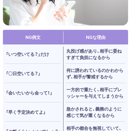
NG例文
NGな理由
丸投げ感があり、相手に委ね
「いつ空いてる？」だけ
すぎて負担になるから
何に誘われているのかわから
「〇日空いてる？」
ず、相手が警戒するから
一方的で重たく、相手にプレ
「会いたいから会って！」
ッシャーを与えてしまうから
急かされると、義務のように
「早く予定決めてよ」
感じて気が重くなるから
相手の都合を無視していて、