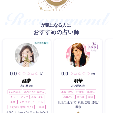
が気になる人に
おすすめの占い師
0.0
0.0
(0)
(0)
結夢
明華
7
23
占い歴
年
占い歴
年
2人の未来
あなたを好きな人
不倫・浮気
仕事運
出会い
キャリアアップ
不倫・浮気
恋愛占い
総合運
開運
事業
人生・スピリチュアル
思念伝達/祈祷・祈願/霊視・透視/
風水
人間関係（家族・友人）
仕事運
オラクルカード/タロット/ダウジ