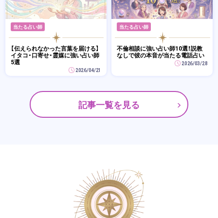
当たる占い師
当たる占い師
【伝えられなかった言葉を届ける】
不倫相談に強い占い師10選！説教
イタコ・口寄せ・霊媒に強い占い師
なしで彼の本音が当たる電話占い
5選
2026/03/28
2026/04/21
記事一覧を見る