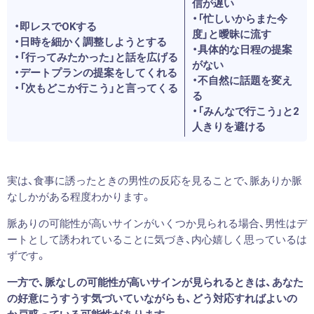
信が遅い
・「忙しいからまた今
・即レスでOKする
度」と曖昧に流す
・日時を細かく調整しようとする
・具体的な日程の提案
・「行ってみたかった」と話を広げる
がない
・デートプランの提案をしてくれる
・不自然に話題を変え
・「次もどこか行こう」と言ってくる
る
・「みんなで行こう」と2
人きりを避ける
実は、食事に誘ったときの男性の反応を見ることで、脈ありか脈
なしかがある程度わかります。
脈ありの可能性が高いサインがいくつか見られる場合、男性はデ
ートとして誘われていることに気づき、内心嬉しく思っているは
ずです。
一方で、脈なしの可能性が高いサインが見られるときは、あなた
の好意にうすうす気づいていながらも、どう対応すればよいの
か戸惑っている可能性があります。