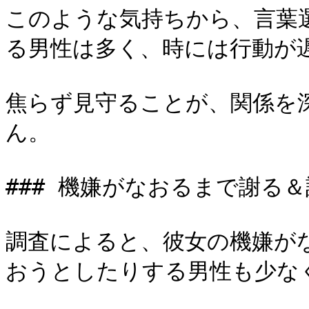
このような気持ちから、言葉
る男性は多く、時には行動が遅
焦らず見守ることが、関係を
ん。

### 機嫌がなおるまで謝る＆
調査によると、彼女の機嫌が
おうとしたりする男性も少なく