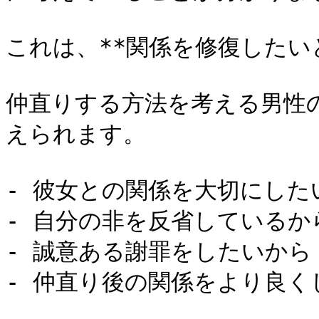
これは、**関係を修復したい
仲直りする方法を考える男性
えられます。

- 彼女との関係を大切にしたい
- 自分の非を反省しているから
- 誠意ある謝罪をしたいから

- 仲直り後の関係をより良く