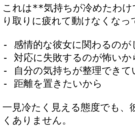
これは**気持ちが冷めたわ
り取りに疲れて動けなくなって
- 感情的な彼女に関わるのが
- 対応に失敗するのが怖いから
- 自分の気持ちが整理できて
- 距離を置きたいから

一見冷たく見える態度でも、
くありません。
