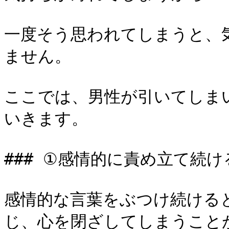
一度そう思われてしまうと、
ません。

ここでは、男性が引いてしま
いきます。

### ①感情的に責め立て続ける
感情的な言葉をぶつけ続ける
じ、心を閉ざしてしまうことが