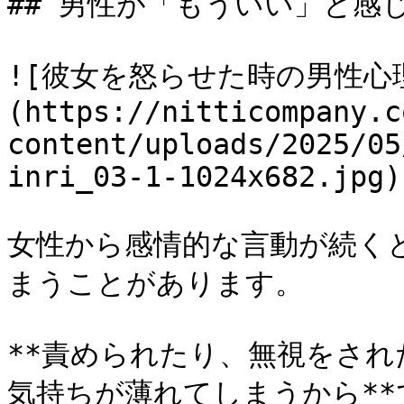
## 男性が「もういい」と感じ
![彼女を怒らせた時の男性心
(https://nitticompany.c
content/uploads/2025/05
inri_03-1-1024x682.jpg)

女性から感情的な言動が続く
まうことがあります。

**責められたり、無視をさ
気持ちが薄れてしまうから**