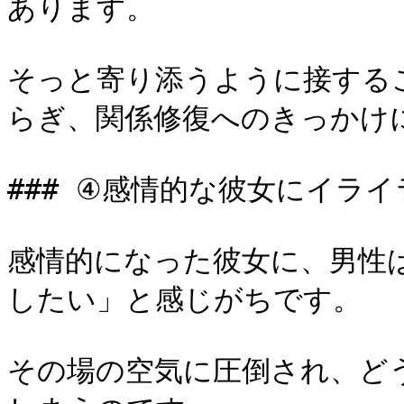
あります。

そっと寄り添うように接する
らぎ、関係修復へのきっかけに
### ④感情的な彼女にイライ
感情的になった彼女に、男性
したい」と感じがちです。

その場の空気に圧倒され、ど