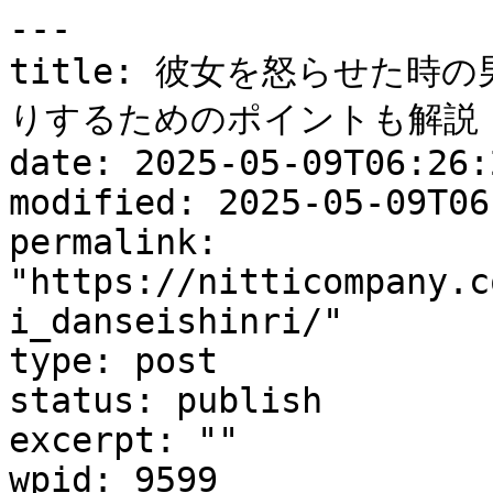
---

title: 彼女を怒らせた時
りするためのポイントも解説

date: 2025-05-09T06:26:2
modified: 2025-05-09T06
permalink: 
"https://nitticompany.c
i_danseishinri/"

type: post

status: publish

excerpt: ""

wpid: 9599
