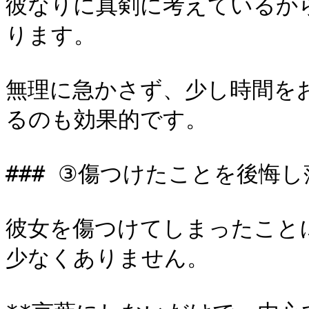
彼なりに真剣に考えているか
ります。

無理に急かさず、少し時間を
るのも効果的です。

### ③傷つけたことを後悔し
彼女を傷つけてしまったこと
少なくありません。
