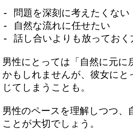
- 問題を深刻に考えたくない

- 自然な流れに任せたい

- 話し合いよりも放っておく
男性にとっては「自然に元に
かもしれませんが、彼女にと
じてしまうことも。

男性のペースを理解しつつ、
ことが大切でしょう。
