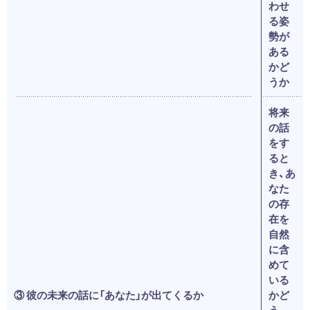
わせ
る姿
勢が
ある
かど
うか
将来
の話
をす
ると
き、あ
なた
の存
在を
自然
に含
めて
いる
③ 彼の未来の話に「あなた」が出てくるか
かど
う