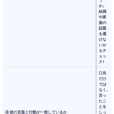
か。
結婚
や家
族の
話題
を避
けな
いか
もチ
ェッ
ク！
口先
だけ
では
なく、
言っ
たこ
とを
④ 彼の言葉と行動が一致しているか
しっ