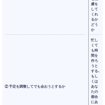
慮を
して
くれ
るか
どう
か
忙し
くて
も時
間を
作ろ
うと
する、
もし
くは
② 予定を調整してでも会おうとするか
あな
たの
都合
にあ