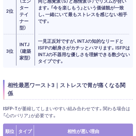
（エン
同じ感覚派（S）と感情派（F）でリズムが合い
ター
ます。「今を楽しもう」という価値観が一致
2位
テイ
し、一緒にいて最もストレスを感じない相手
ナー
です。
型）
一見正反対ですが、INTJの知的なリードと
INTJ
ISFPの献身さがカチッとハマります。ISFPは
3位
（建築
INTJの不器用な優しさを理解できる数少ない
家型）
タイプです。
相性最悪ワースト3｜ストレスで胃が痛くなる関
係
ISFP-Tが萎縮してしまいやすい組み合わせです。関わる場合は
「心のバリア」が必要です。
順位
タイプ
相性が悪い理由