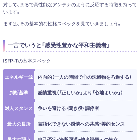
対して、まるで高性能なアンテナのように反応する特徴を持って
います。
まずは、その基本的な性格スペックを見ていきましょう。
一言でいうと「感受性豊かな平和主義者」
ISFP-Tの基本スペック
エネルギー源
内向的（一人の時間で心の沈殿物をろ過する）
判断基準
感情重視（「正しいか」より「心地よいか」）
対人スタンス
争いを避ける・聞き役・調停者
最大の長所
言語化できない感情への共感・美的センス
最大の弱点
自己否定・決断回避・他者評価への依存