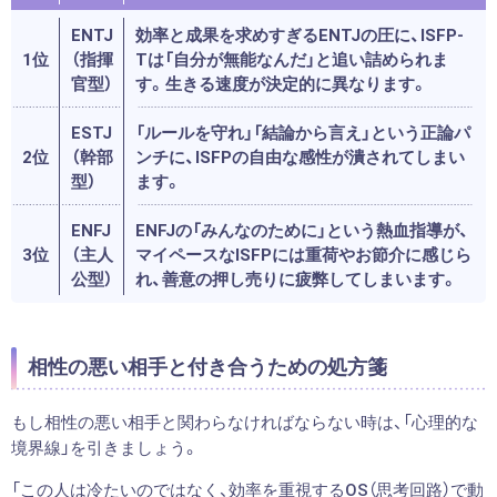
ENTJ
効率と成果を求めすぎるENTJの圧に、ISFP-
1位
（指揮
Tは「自分が無能なんだ」と追い詰められま
官型）
す。生きる速度が決定的に異なります。
ESTJ
「ルールを守れ」「結論から言え」という正論パ
2位
（幹部
ンチに、ISFPの自由な感性が潰されてしまい
型）
ます。
ENFJ
ENFJの「みんなのために」という熱血指導が、
3位
（主人
マイペースなISFPには重荷やお節介に感じら
公型）
れ、善意の押し売りに疲弊してしまいます。
相性の悪い相手と付き合うための処方箋
もし相性の悪い相手と関わらなければならない時は、「心理的な
境界線」を引きましょう。
「この人は冷たいのではなく、効率を重視するOS（思考回路）で動