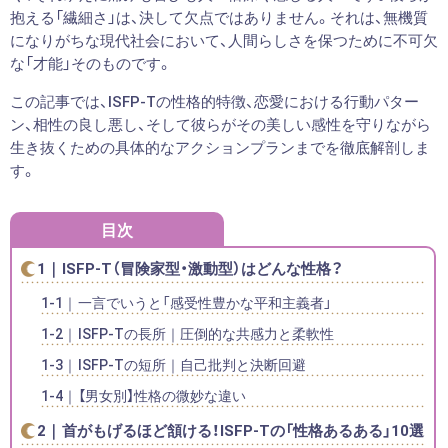
抱える「繊細さ」は、決して欠点ではありません。それは、無機質
になりがちな現代社会において、人間らしさを保つために不可欠
な「才能」そのものです。
この記事では、ISFP-Tの性格的特徴、恋愛における行動パター
ン、相性の良し悪し、そして彼らがその美しい感性を守りながら
生き抜くための具体的なアクションプランまでを徹底解剖しま
す。
目次
ISFP-T（冒険家型・激動型）はどんな性格？
一言でいうと「感受性豊かな平和主義者」
ISFP-Tの長所｜圧倒的な共感力と柔軟性
ISFP-Tの短所｜自己批判と決断回避
【男女別】性格の微妙な違い
首がもげるほど頷ける！ISFP-Tの「性格あるある」10選