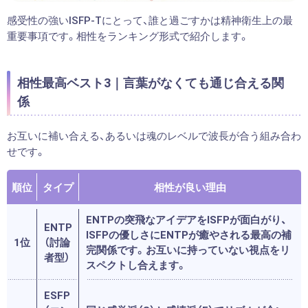
感受性の強いISFP-Tにとって、誰と過ごすかは精神衛生上の最
重要事項です。相性をランキング形式で紹介します。
相性最高ベスト3｜言葉がなくても通じ合える関
係
お互いに補い合える、あるいは魂のレベルで波長が合う組み合わ
せです。
順位
タイプ
相性が良い理由
ENTPの突飛なアイデアをISFPが面白がり、
ENTP
ISFPの優しさにENTPが癒やされる最高の補
1位
（討論
完関係です。お互いに持っていない視点をリ
者型）
スペクトし合えます。
ESFP