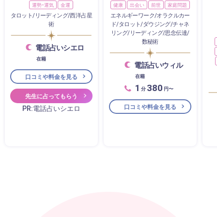
運勢・運気
金運
健康
出会い
前世
家庭問題
タロット/リーディング/西洋占星
エネルギーワーク/オラクルカー
術
ド/タロット/ダウジング/チャネ
リング/リーディング/思念伝達/
数秘術
電話占いシエロ
在籍
電話占いウィル
口コミや料金を見る
在籍
1
380
分
円〜
先生に占ってもらう
口コミや料金を見る
PR:電話占いシエロ