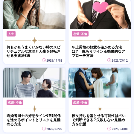
人生
恋愛・不倫
何もかもうまくいかない時のスピ
年上男性の好意を確かめる方法
リチュアルな意味と人生を好転さ
は？ 脈ありサイン＆効果的なア
せる実践法8選
プローチ方法
2025/11/02
2025/03/12
恋愛・不倫
恋愛・不倫
既婚者同士の好意サイン9選！関係
彼女持ちを落とせる可能性は占い
を進めるポイントとリスクを見極
で判断できる？失敗しない見極め
める方法
方を伝授！
2025/03/25
2026/03/08