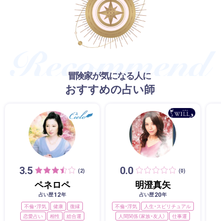
冒険家が気になる人に
おすすめの占い師
3.5
0.0
(2)
(0)
ペネロペ
明澄真矢
12
20
占い歴
年
占い歴
年
不倫・浮気
健康
復縁
不倫・浮気
人生・スピリチュアル
恋愛占い
相性
総合運
人間関係（家族・友人）
仕事運