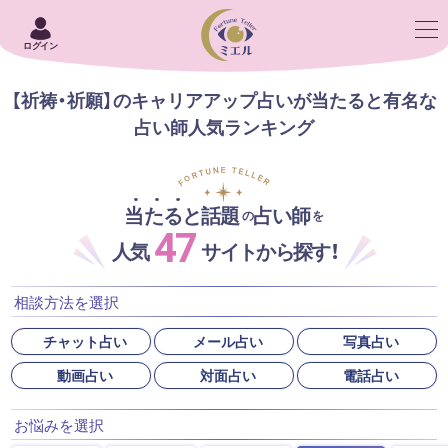
ログイン
【祈祷・祈願】のキャリアアップ占いが当たると有名な
占い師人気ランキング
当たると話題
占い師
の
を
47
人気
サイトから探す！
相談方法を選択
チャット占い
メール占い
写真占い
動画占い
対面占い
電話占い
お悩みを選択