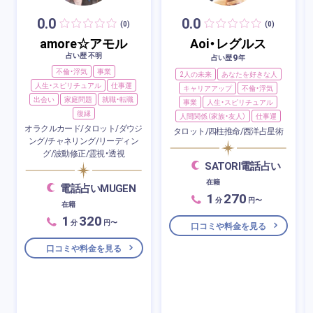
0.0
0.0
(0)
(0)
amore☆アモル
Aoi・レグルス
占い歴 不明
9
占い歴
年
不倫・浮気
事業
2人の未来
あなたを好きな人
人生・スピリチュアル
仕事運
キャリアアップ
不倫・浮気
出会い
家庭問題
就職・転職
事業
人生・スピリチュアル
復縁
人間関係（家族・友人）
仕事運
オラクルカード/タロット/ダウジ
タロット/四柱推命/西洋占星術
ング/チャネリング/リーディン
グ/波動修正/霊視・透視
SATORI電話占い
在籍
電話占いMUGEN
1
270
分
円〜
在籍
1
320
分
円〜
口コミや料金を見る
口コミや料金を見る