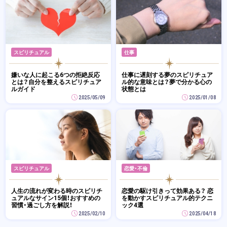
スピリチュアル
仕事
嫌いな人に起こる6つの拒絶反応
仕事に遅刻する夢のスピリチュア
とは？自分を整えるスピリチュア
ル的な意味とは？夢で分かる心の
ルガイド
状態とは
2025/05/09
2025/01/08
スピリチュアル
恋愛・不倫
人生の流れが変わる時のスピリチ
恋愛の駆け引きって効果ある？ 恋
ュアルなサイン15個！おすすめの
を動かすスピリチュアル的テクニ
習慣・過ごし方を解説！
ック4選
2025/02/10
2025/04/18