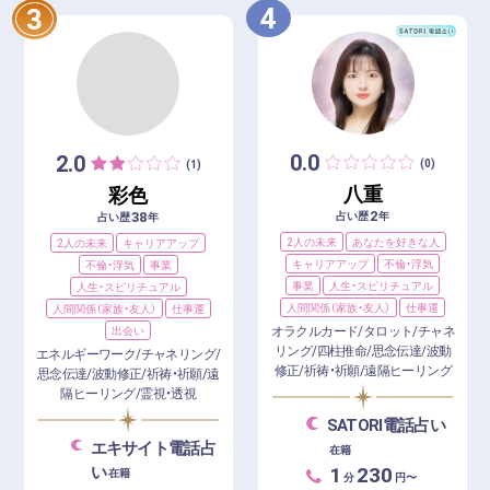
4
3
0.0
2.0
(0)
(1)
八重
彩色
2
38
占い歴
年
占い歴
年
2人の未来
あなたを好きな人
2人の未来
キャリアアップ
キャリアアップ
不倫・浮気
不倫・浮気
事業
事業
人生・スピリチュアル
人生・スピリチュアル
人間関係（家族・友人）
仕事運
人間関係（家族・友人）
仕事運
オラクルカード/タロット/チャネ
出会い
リング/四柱推命/思念伝達/波動
エネルギーワーク/チャネリング/
修正/祈祷・祈願/遠隔ヒーリング
思念伝達/波動修正/祈祷・祈願/遠
隔ヒーリング/霊視・透視
SATORI電話占い
エキサイト電話占
在籍
1
230
い
在籍
分
円〜