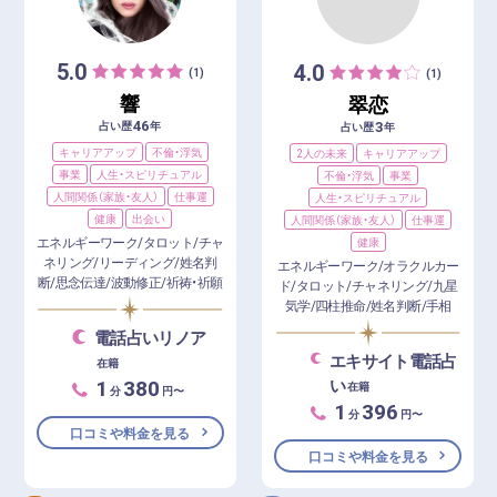
5.0
4.0
(1)
(1)
響
翠恋
46
3
占い歴
年
占い歴
年
キャリアアップ
不倫・浮気
2人の未来
キャリアアップ
事業
人生・スピリチュアル
不倫・浮気
事業
人間関係（家族・友人）
仕事運
人生・スピリチュアル
健康
出会い
人間関係（家族・友人）
仕事運
エネルギーワーク/タロット/チャ
健康
ネリング/リーディング/姓名判
エネルギーワーク/オラクルカー
断/思念伝達/波動修正/祈祷・祈願
ド/タロット/チャネリング/九星
気学/四柱推命/姓名判断/手相
電話占いリノア
エキサイト電話占
在籍
1
380
い
在籍
分
円〜
1
396
分
円〜
口コミや料金を見る
口コミや料金を見る