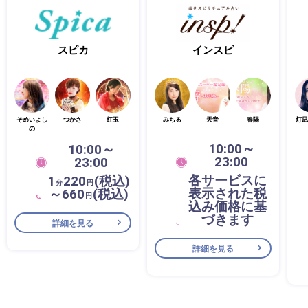
スピカ
インスピ
そめいよし
つかさ
紅玉
みちる
天音
春陽
灯凪
の
10:00～
10:00～
23:00
23:00
各サービスに
1
220
(税込)
分
円
表示された税
～660
(税込)
円
込み価格に基
づきます
詳細を見る
詳細を見る