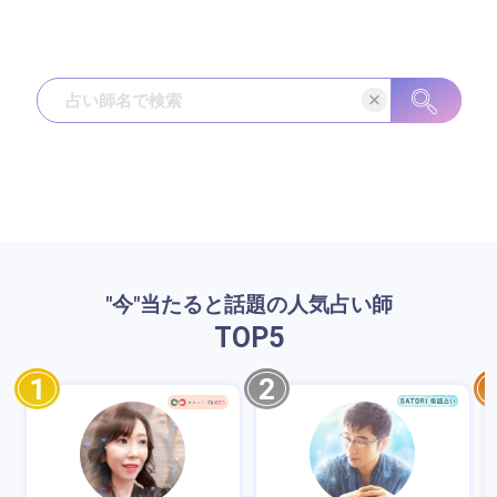
"今"当たると話題の人気占い師
TOP
5
1
2