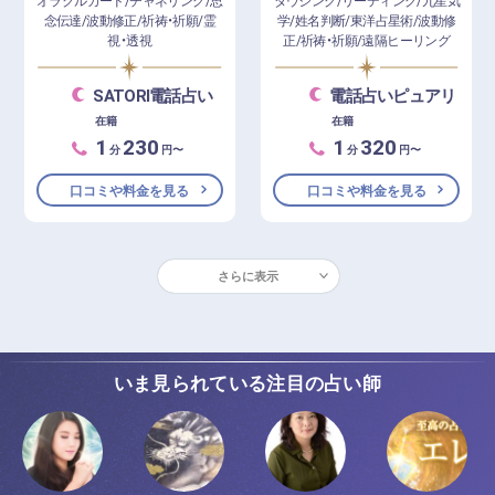
オラクルカード/チャネリング/思
ダウジング/リーディング/九星気
念伝達/波動修正/祈祷・祈願/霊
学/姓名判断/東洋占星術/波動修
視・透視
正/祈祷・祈願/遠隔ヒーリング
SATORI電話占い
電話占いピュアリ
在籍
在籍
1
230
1
320
分
円〜
分
円〜
口コミや料金を見る
口コミや料金を見る
さらに表示
いま見られている注目の占い師