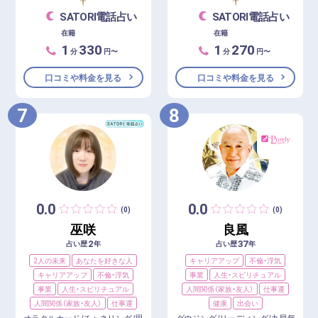
SATORI電話占い
SATORI電話占い
在籍
在籍
1
330
1
270
分
円〜
分
円〜
口コミや料金を見る
口コミや料金を見る
7
8
0.0
0.0
(0)
(0)
巫咲
良風
2
37
占い歴
年
占い歴
年
2人の未来
あなたを好きな人
キャリアアップ
不倫・浮気
キャリアアップ
不倫・浮気
事業
人生・スピリチュアル
事業
人生・スピリチュアル
人間関係（家族・友人）
仕事運
人間関係（家族・友人）
仕事運
健康
出会い