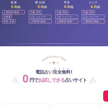
惠瀬
蝶 妃桜
琴美
エレナ
5.0
0.0
0.0
4.2
(4)
(0)
(0)
(6)
人間関係（家族・友
不倫・浮気
不倫・浮気
不倫・浮気
人）
仕事運
人生・スピリチュ
人生・スピリチュ
人生・スピリチュ
アル
アル
アル
将来・未来
人間関係（家族・友
人間関係（家族・友
人間関係（家族・友
人）
人）
人）
電話占い完全無料！
0
円で
お試しできる
占いサイト