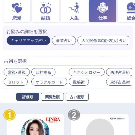
恋愛
結婚
人生
仕事
総
お悩みの詳細を選択
キャリアアップ占い
事業占い
人間関係（家族・友人）占い
占術を選択
霊視・透視
四柱推命
キネシオロジー
西洋占星術
タロット
オラクルカード
数秘術
東洋占星術
評価順
閲覧数順
占い歴順
1
2