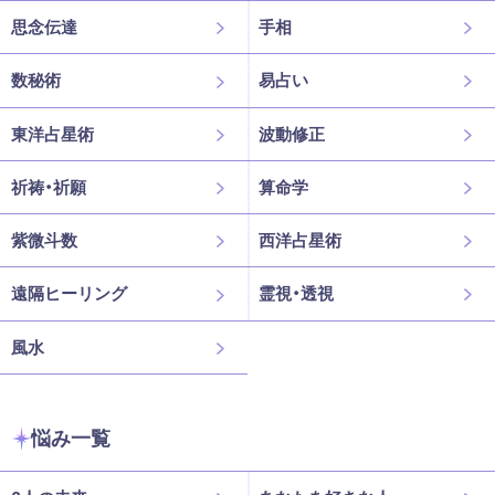
思念伝達
手相
数秘術
易占い
東洋占星術
波動修正
祈祷・祈願
算命学
紫微斗数
西洋占星術
遠隔ヒーリング
霊視・透視
風水
悩み一覧