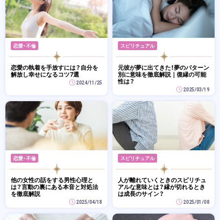
恋愛・不倫
スピリチュアル
恋愛の執着を手放すには？自分を
元彼が夢に出てきた！夢のパターン
解放し幸せになるコツ7選
別に意味を徹底解説｜復縁の可能
性は？
2024/11/25
2025/03/19
恋愛・不倫
スピリチュアル
他の女性の話をする男性心理と
人が離れていくときのスピリチュ
は？言動の裏にある本音と対処法
アルな意味とは？縁が切れるとき
を徹底解説
は成長のサイン？
2025/04/18
2025/01/08