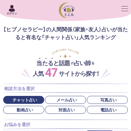
ログイン
【ヒプノセラピー】の人間関係（家族・友人）占いが当た
ると有名な「チャット占い」人気ランキング
当たると話題
占い師
の
を
47
人気
サイトから探す！
相談方法を選択
チャット占い
メール占い
写真占い
動画占い
対面占い
電話占い
お悩みを選択