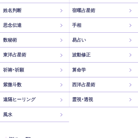
姓名判断
宿曜占星術
思念伝達
手相
数秘術
易占い
東洋占星術
波動修正
祈祷・祈願
算命学
紫微斗数
西洋占星術
遠隔ヒーリング
霊視・透視
風水