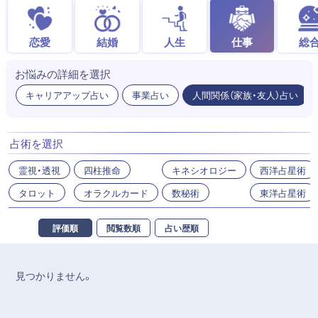
恋愛
結婚
人生
仕事
総
お悩みの詳細を選択
キャリアアップ占い
事業占い
人間関係（家族・友人）占い
占術を選択
霊視・透視
四柱推命
キネシオロジー
西洋占星術
タロット
オラクルカード
数秘術
東洋占星術
評価順
閲覧数順
占い歴順
見つかりません。