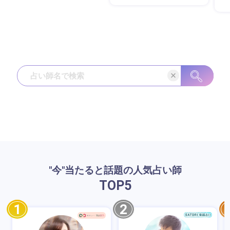
"今"当たると話題の人気占い師
TOP
5
1
2