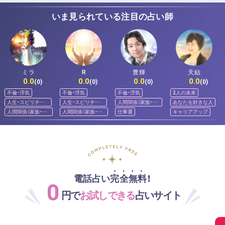
いま見られている注目の占い師
ミラ
R
豊輝
天結
0.0
0.0
0.0
0.0
(0)
(0)
(0)
(0)
不倫・浮気
不倫・浮気
不倫・浮気
2人の未来
人生・スピリチュ
人生・スピリチュ
人間関係（家族・友
あなたを好きな人
アル
アル
人）
人間関係（家族・友
人間関係（家族・友
仕事運
キャリアアップ
人）
人）
電話占い完全無料！
0
円で
お試しできる
占いサイト