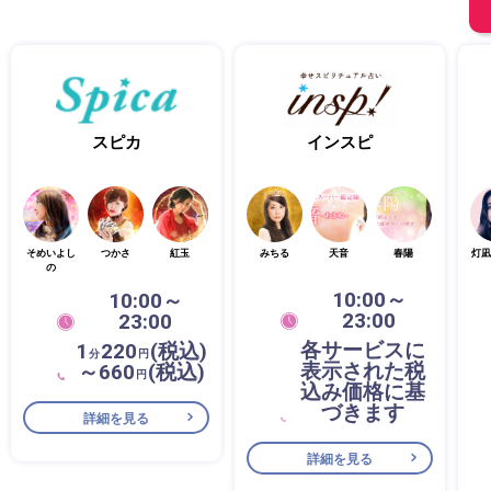
スピカ
インスピ
そめいよし
つかさ
紅玉
みちる
天音
春陽
灯凪
の
10:00～
10:00～
23:00
23:00
各サービスに
1
220
(税込)
分
円
表示された税
～660
(税込)
円
込み価格に基
づきます
詳細を見る
詳細を見る