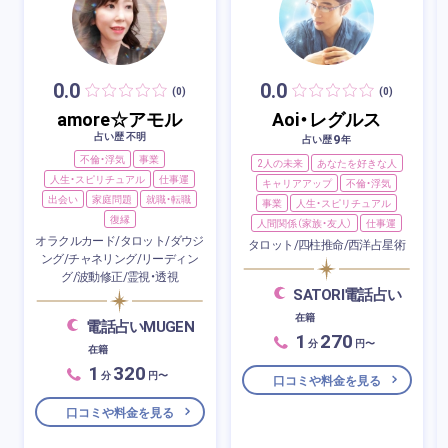
0.0
0.0
(0)
(0)
amore☆アモル
Aoi・レグルス
占い歴 不明
9
占い歴
年
不倫・浮気
事業
2人の未来
あなたを好きな人
人生・スピリチュアル
仕事運
キャリアアップ
不倫・浮気
出会い
家庭問題
就職・転職
事業
人生・スピリチュアル
復縁
人間関係（家族・友人）
仕事運
オラクルカード/タロット/ダウジ
タロット/四柱推命/西洋占星術
ング/チャネリング/リーディン
グ/波動修正/霊視・透視
SATORI電話占い
在籍
電話占いMUGEN
1
270
分
円〜
在籍
1
320
分
円〜
口コミや料金を見る
口コミや料金を見る