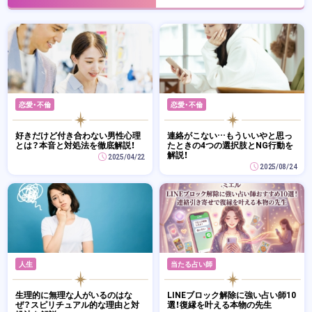
恋愛・不倫
恋愛・不倫
好きだけど付き合わない男性心理
連絡がこない…もういいやと思っ
とは？本音と対処法を徹底解説！
たときの4つの選択肢とNG行動を
解説！
2025/04/22
2025/08/24
人生
当たる占い師
生理的に無理な人がいるのはな
LINEブロック解除に強い占い師10
ぜ？スピリチュアル的な理由と対
選！復縁を叶える本物の先生