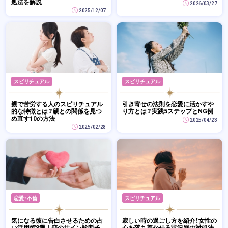
処法を解説
2026/03/27
2025/12/07
スピリチュアル
スピリチュアル
親で苦労する人のスピリチュアル
引き寄せの法則を恋愛に活かすや
的な特徴とは？親との関係を見つ
り方とは？実践5ステップとNG例
め直す10の方法
2025/04/23
2025/02/28
恋愛・不倫
スピリチュアル
気になる彼に告白させるための占
寂しい時の過ごし方を紹介！女性の
い活用術8選｜恋のサイン診断チ
心を落ち着かせる状況別の対処法