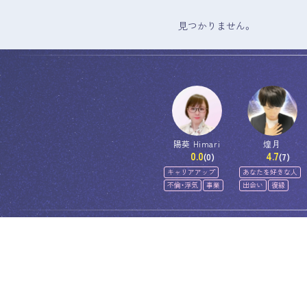
見つかりません。
陽葵 Himari
煌月
0.0
4.7
(0)
(7)
キャリアアップ
あなたを好きな人
不倫・浮気
事業
出会い
復縁