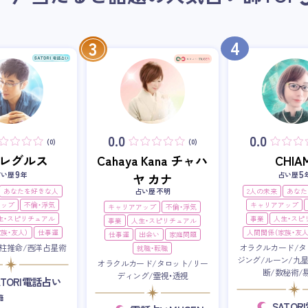
4
3
0.0
0.0
(0)
(0)
i・レグルス
Cahaya Kana チャハ
CHIAM
9
5
占い歴
年
占い歴
ヤ カナ
あなたを好きな人
占い歴 不明
2人の未来
あなた
アップ
不倫・浮気
キャリアアップ
キャリアアップ
不倫・浮気
生・スピリチュアル
事業
人生・スピ
事業
人生・スピリチュアル
族・友人）
仕事運
人間関係（家族・友人
仕事運
出会い
家庭問題
柱推命/西洋占星術
オラクルカード/タ
就職・転職
ジング/ルーン/九
オラクルカード/タロット/リー
断/数秘術/
ディング/霊視・透視
ATORI電話占い
籍
SATO