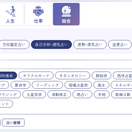
人生
仕事
総合
方位鑑定占い
自己分析・適性占い
運勢・運気占い
金運占い
四柱推命
オラクルカード
キネシオロジー
数秘術
西洋占
ング
算命学
リーディング
宿曜占星術
風水
エネルギ
ダウジング
九星気学
波動修正
易占い
手相
紫微斗数
メント
占い歴順