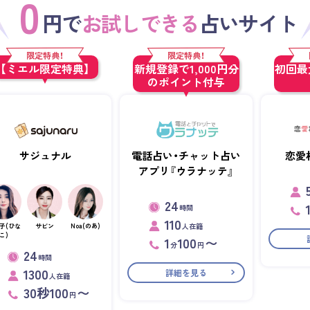
0
円で
お試しできる
占いサイト
限定特典！
限定特典！
【ミエル限定特典】
新規登録で1,000円分
初回最大
のポイント付与
サジュナル
電話占い・チャット占い
恋愛
アプリ『ウラナッテ』
24
時間
110
人在籍
子(ひな
サビン
Noa(のあ)
こ)
1
100
〜
分
円
24
時間
1300
詳細を見る
人在籍
30秒100
〜
円