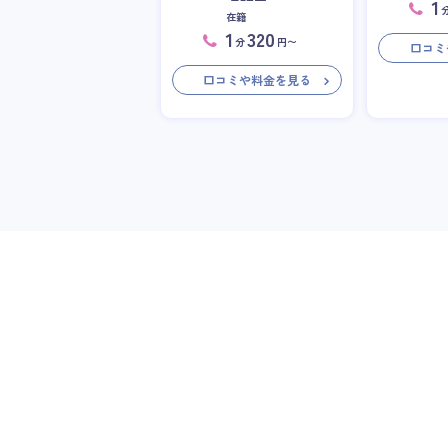
1
在籍
1
320
分
円〜
口コミ
口コミや料金を見る