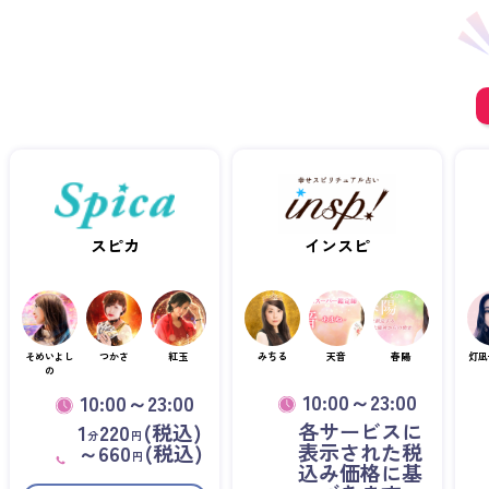
スピカ
インスピ
そめいよし
つかさ
紅玉
みちる
天音
春陽
灯凪
の
10:00～23:00
10:00～23:00
各サービスに
1
220
(税込)
分
円
表示された税
～660
(税込)
円
込み価格に基