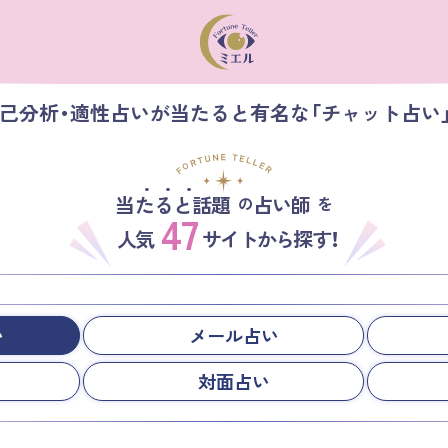
自己分析・適性占いが当たると有名な「チャット占い
当たると話題
占い師
の
を
47
人気
サイトから探す！
い
メール占い
対面占い