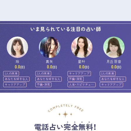
いま見られている注目の占い師
玲
真矢
星叶
月丘羽音
0.0
0.0
0.0
0.0
(0)
(0)
(0)
(0)
2人の未来
2人の未来
キャリアアップ
2人の未来
あなたを好きな人
あなたを好きな人
不倫・浮気
あなたを好きな人
キャリアアップ
不倫・浮気
人生・スピリチュア
キャリアアップ
ル
電話占い完全無料！