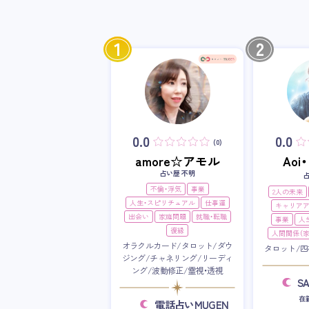
1
2
0.0
0.0
(0)
amore☆アモル
Ao
占い歴 不明
不倫・浮気
事業
2人の未来
人生・スピリチュアル
仕事運
キャリア
出会い
家庭問題
就職・転職
事業
人
復縁
人間関係（家
オラクルカード/タロット/ダウ
タロット/四
ジング/チャネリング/リーディ
ング/波動修正/霊視・透視
S
在
電話占いMUGEN