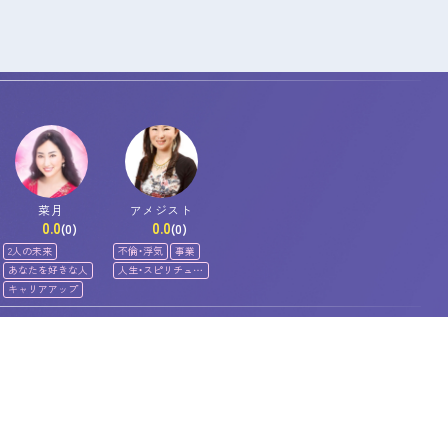
菜月
アメジスト
0.0
0.0
(0)
(0)
2人の未来
不倫・浮気
事業
あなたを好きな人
人生・スピリチュア
ル
キャリアアップ