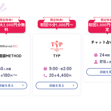
限定特典！
限定特典！
限定特
2,000円分無
初回15分1,000円〜
初回3,000
料
定
チャット占い
24
相談METHOD
TYP
時間
816
人
50
9:00
2:00
人在籍
〜翌
詳細を
1
180
〜
20
4,400
分
円
分
円
詳細を見る
詳細を見る