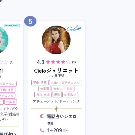
5
4.3
(0)
(3)
I
Cieloジュリエット
占い歴 不明
年
不倫・浮気
人生・スピリチュアル
を好きな人
仕事運
出会い
前世
不倫・浮気
将来・未来
復縁
恋愛占い
リチュアル
アチューメント/リーディング
）
仕事運
ロット/ダウ
星気学/姓名判
電話占いシエロ
易占い
在籍
1
209
分
円〜
RI電話占い