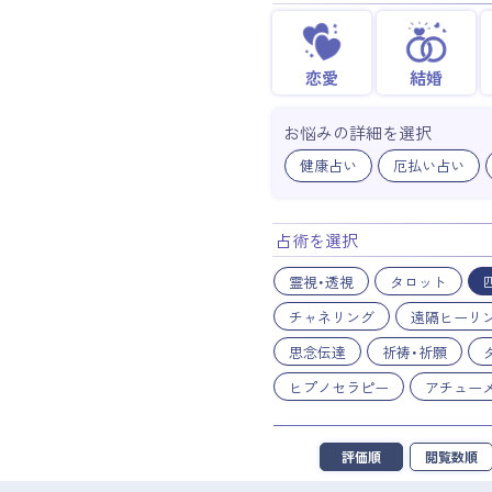
恋愛
結婚
お悩みの詳細を選択
健康占い
厄払い占い
占術を選択
霊視・透視
タロット
チャネリング
遠隔ヒーリ
思念伝達
祈祷・祈願
ヒプノセラピー
アチュー
評価順
閲覧数順